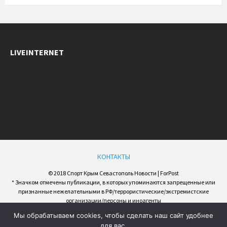
LIVEINTERNET
КОНТАКТЫ
© 2018 Спорт Крым Севастополь Новости | ForPost
* Значком отмечены публикации, в которых упоминаются запрещенные или
признанные нежелательными в РФ/террористические/экстремистские
организации/персоны и иноагенты
Мы обрабатываем cookies, чтобы сделать наш сайт удобнее
для вас.