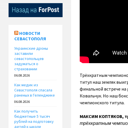
НОВОСТИ
СЕВАСТОПОЛЯ
Украинские дроны
заставили
севастопольцев
задуматься о
страховании
Трёхкратным чемпионом
06.08.2026
титул наш земляк выигр
Как медик из
финальной встрече на 
Севастополя спасала
раненых в Геленджике
Ковальчук. Но наш бокс
чемпионского титула.
06.08.2026
Как получить
МАКСИМ КОПТЯКОВ, тр
бюджетные 5 тысяч
рублей на подготовку
трёхкратным чемпион
детей к школе