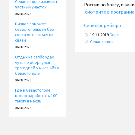
Севастополе изымают
России по боксу, и ка
частный участок
смотрите в программе
06.08.2026
Бизнес поможет
Севинформбюро
севастопольцам без
19.11.2019
Бокс
света оставаться на
связи
Tags:
Севастополь
06.08.2026
Отдых на сапбордах
чуть не обернулся
трагедией у мыса Айя в
Севастополе
06.08.2026
Где в Севастополе
можно заработать 100
тысяч в месяц
06.08.2026