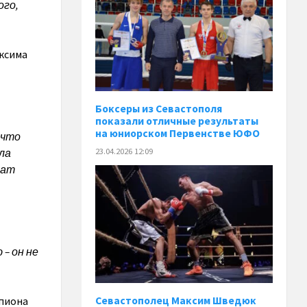
ого,
аксима
Боксеры из Севастополя
показали отличные результаты
на юниорском Первенстве ЮФО
 что
23.04.2026 12:09
ла
нат
– он не
мпиона
Севастополец Максим Шведюк