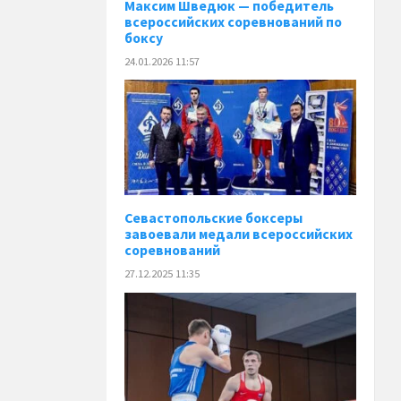
Максим Шведюк — победитель
всероссийских соревнований по
боксу
24.01.2026 11:57
Севастопольские боксеры
завоевали медали всероссийских
соревнований
27.12.2025 11:35