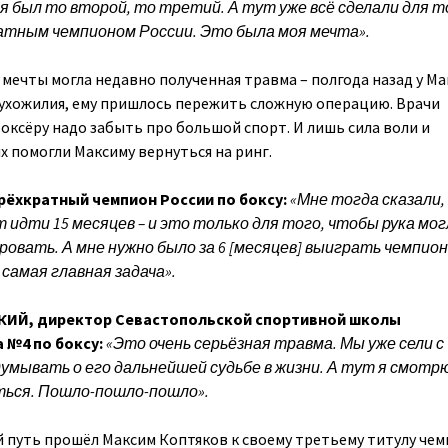
мя был то второй, то третий. А тут уже всё сделали для т
тным чемпионом России. Это была моя мечта».
ечты могла недавно полученная травма – полгода назад у М
ухожилия, ему пришлось пережить сложную операцию. Врачи
оксёру надо забыть про большой спорт. И лишь сила воли и
помогли Максиму вернуться на ринг.
ёхкратный чемпион России по боксу:
«Мне тогда сказали,
 идти 15 месяцев – и это только для того, чтобы рука мог
овать. А мне нужно было за 6 [месяцев] выиграть чемпио
самая главная задача».
ИЙ, директор Севастопольской спортивной школы
 №4 по боксу:
«Это очень серьёзная травма. Мы уже сели с
умывать о его дальнейшей судьбе в жизни. А тут я смотрю 
ься. Пошло-пошло-пошло».
й путь прошёл Максим Коптяков к своему третьему титулу че