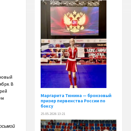
 новый
ября. В
рей
Маргарита Тюнина — бронзовый
ем
призер первенства России по
боксу
25.05.2026 13:21
Восьмой