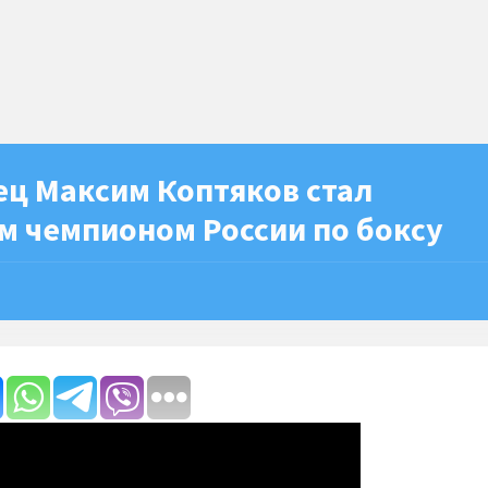
ец Максим Коптяков стал
м чемпионом России по боксу