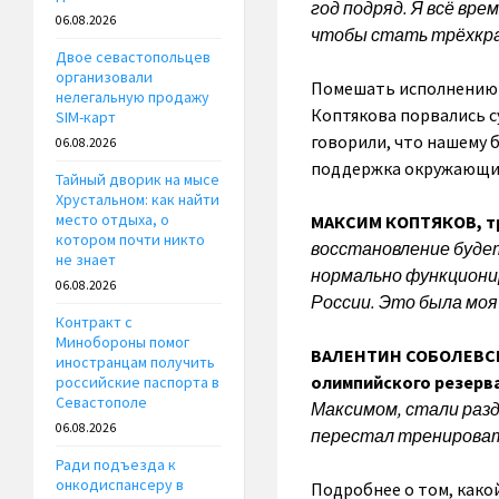
год подряд. Я всё вре
06.08.2026
чтобы стать трёхкра
Двое севастопольцев
организовали
Помешать исполнению м
нелегальную продажу
Коптякова порвались с
SIM-карт
говорили, что нашему б
06.08.2026
поддержка окружающих 
Тайный дворик на мысе
Хрустальном: как найти
место отдыха, о
МАКСИМ КОПТЯКОВ, тр
котором почти никто
восстановление будет
не знает
нормально функционир
06.08.2026
России. Это была моя 
Контракт с
Минобороны помог
ВАЛЕНТИН СОБОЛЕВСК
иностранцам получить
олимпийского резерва
российские паспорта в
Севастополе
Максимом, стали разд
06.08.2026
перестал тренироват
Ради подъезда к
онкодиспансеру в
Подробнее о том, како