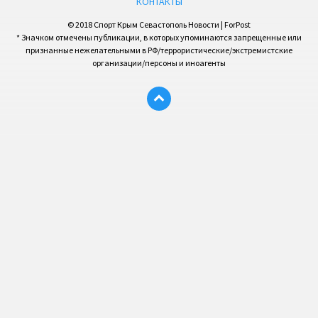
КОНТАКТЫ
© 2018 Спорт Крым Севастополь Новости | ForPost
* Значком отмечены публикации, в которых упоминаются запрещенные или
признанные нежелательными в РФ/террористические/экстремистские
организации/персоны и иноагенты