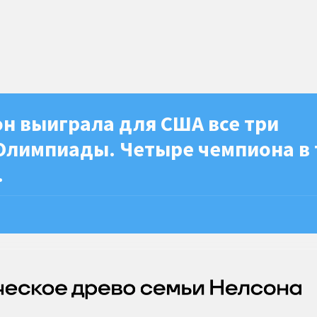
н выиграла для США все три
Олимпиады. Четыре чемпиона в 
.