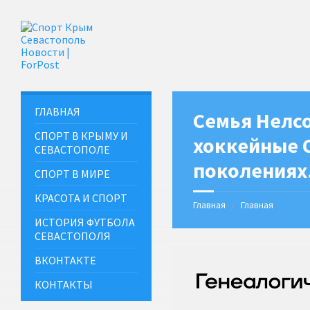
ГЛАВНАЯ
Семья Нелсо
СПОРТ В КРЫМУ И
хоккейные 
СЕВАСТОПОЛЕ
поколениях
СПОРТ В МИРЕ
КРАСОТА И СПОРТ
Главная
Главная
ИСТОРИЯ ФУТБОЛА
СЕВАСТОПОЛЯ
ВКОНТАКТЕ
КОНТАКТЫ