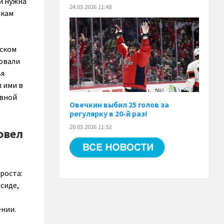
й нужна
24.03.2026 11:48
акам
ьском
новали
ья
 ими в
авной
Овечкин выбил 25 голов за
регулярку в 20-й раз!
20.03.2026 11:52
овел
роста:
сиде,
нии.