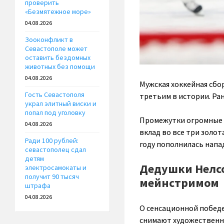
проверить
«Безмятежное море»
04.08.2026
Зооконфликт в
Севастополе может
оставить бездомных
животных без помощи
04.08.2026
Мужская хоккейная сбо
Гость Севастополя
третьим в истории. Ран
украл элитный виски и
попал под уголовку
Промежутки огромные –
04.08.2026
вклад во все три золо
Ради 100 рублей:
году пополнилась нап
севастополец сдал
детям
Дедушки Нелсо
электросамокаты и
получит 90 тысяч
мейнстримом
штрафа
04.08.2026
О сенсационной победе
снимают художественн