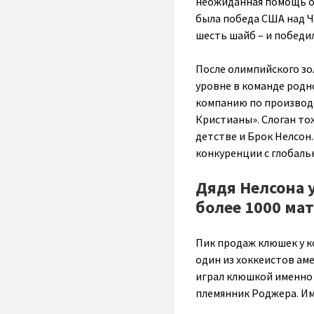
неожиданная помощь об
была победа США над Ч
шесть шайб – и победил
После олимпийского зо
уровне в команде родн
компанию по производс
Кристианы». Слоган то
детстве и Брок Нелсон.
конкуренции с глобал
Дядя Нелсона у
более 1000 мат
Пик продаж клюшек у к
один из хоккеистов ам
играл клюшкой именно 
племянник Роджера. И