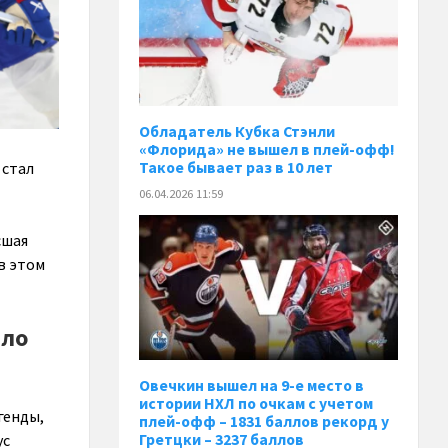
Обладатель Кубка Стэнли
«Флорида» не вышел в плей-офф!
 стал
Такое бывает раз в 10 лет
06.04.2026 11:59
сшая
в этом
ало
Овечкин вышел на 9-е место в
истории НХЛ по очкам с учетом
генды,
плей-офф – 1831 баллов рекорд у
ус
Гретцки – 3237 баллов