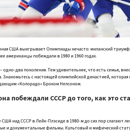
рная США выигрывает Олимпиады нечасто: миланский триумф
ее американцы побеждали в 1980 и 1960 годах.
 одно-два поколения. Тем удивительнее, что есть семья, вне
та. Знакомьтесь с настоящей олимпийской династией, которая 
адающим «Колорадо» Броком Нелсоном.
на побеждали СССР до того, как это ст
 США над СССР в Лейк-Плэсиде в 1980-м до сих пор слагают ле
ые и документальные фильмы. Культовый и мифический стат