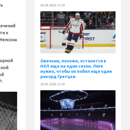
ть
06.04.2026 11:59
сечений
ти к
 Нелсона
борной
Овечкин, похоже, останется в
НХЛ еще на один сезон. Лиге
ской
нужно, чтобы он побил еще один
ой
рекорд Гретцки
Р.
29.03.2026 11:50