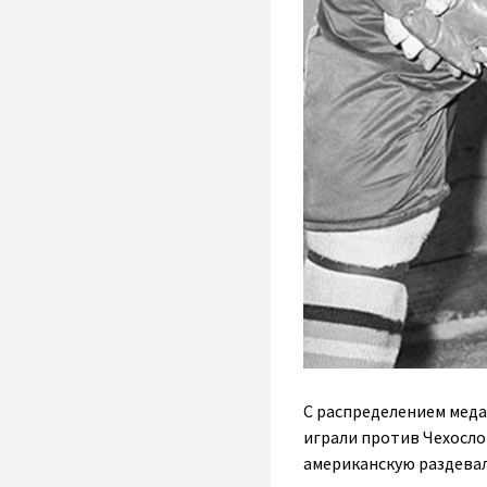
С распределением меда
играли против Чехосло
американскую раздевал