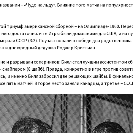
названии – «Чудо на льду». Влияние того матча на популярнос
угой триумф американской сборной – на Олимпиаде-1960. Пере
 него достаточно: и те Игры были домашними для США, и на пу
ыграли СССР (3:2). Поучаствовали в победе два родственника
иан и двоюродный дедушка Роджер Кристиан.
ене и разрывали соперников: Билл стал лучшим ассистентом с
 – снайпером (8 шайб). Правда, конкретно в игре против совет
сь, и именно Билл забросил две решающих шайбы. В финальн
е пять матчей. Второе место заняли канадцы, а третье – ССС