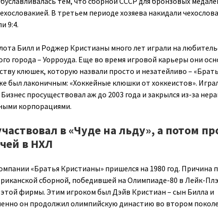
уславливалась тем, что сборной СССР для бронзовых медале
ехословакией. В третьем периоде хозяева накидали чехослов
и 9:4.
лота Билл и Роджер Кристианы много лет играли на любител
ого города – Уорроуда. Еще во время игровой карьеры они ос
тву клюшек, которую назвали просто и незатейливо – «Брат
же был лаконичным: «Хоккейные клюшки от хоккеистов». Играл
 Бизнес просуществовал аж до 2003 года и закрылся из-за нер
ьными корпорациями.
частвовал в «Чуде на льду», а потом пр
чей в НХЛ
омпании «Братья Кристианы» пришелся на 1980 год. Причина п
ериканской сборной, победившей на Олимпиаде-80 в Лейк-Плэ
этой фирмы. Этим игроком был Дэйв Кристиан – сын Билла и
менно он продолжил олимпийскую династию во втором поколе