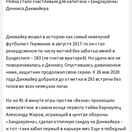
Рейна стало счастливым для капитана «Зандхаузена»
Денниса Дикмайера.
Дикмайер вошел в историю как самый невезучий
футболист Германии: в августе 2017-го он стал
рекордсменом по числу матчей без забитых мячей в
Бундеслиге – 183 (не считая вратарей). Но удача все не
поворачивалась к Деннису. Опустившись дивизионом
ниже, защитник продолжил свою серию. К 26 мая 2020
года Дикмайер добрался до отметки в 293 встречи без
голов во всех немецких лигах.
Но на 45-й минуте игры против «Веэна» произошло
невероятное: в самом конце первого тайма барнаулец
Александр Жиров, играющий в центре обороны
«Зандхаузена», сделал отличную скидку на Дикмайера –
и тот-таки забил первый в карьере мяч. Еще и победный