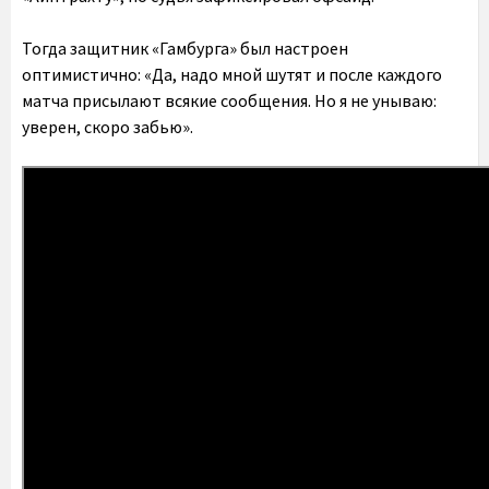
Тогда защитник «Гамбурга» был настроен
оптимистично: «Да, надо мной шутят и после каждого
матча присылают всякие сообщения. Но я не унываю:
уверен, скоро забью».