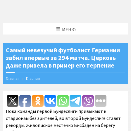
МЕНЮ
Самый невезучий футболист Германии
забил впервые за 294 матча. Церковь
даже привела в пример его терпение
Главная
Главная
Пока команды первой Бундеслиги привыкают к
стадионам без зрителей, во второй Бундеслиге ставят
рекорды. Живописное местечко Висбаден на берегу