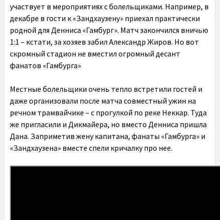
участвует в мероприятиях с болельщиками. Например, в
декабре в гости к «Зандхаузену» приехал практически
родной для Денниса «Гамбург». Матч закончился вничью
1:1 – кстати, за хозяев забил Александр Жиров. Но вот
скромный стадион не вместил огромный десант
фанатов «Гамбурга»
Местные болельщики очень тепло встретили гостей и
даже организовали после матча совместный ужин на
речном трамвайчике – c прогулкой по реке Неккар. Туда
же пригласили и Дикмайера, но вместо Денниса пришла
Дана. Заприметив жену капитана, фанаты «Гамбурга» и
«Зандхаузена» вместе спели кричалку про нее.