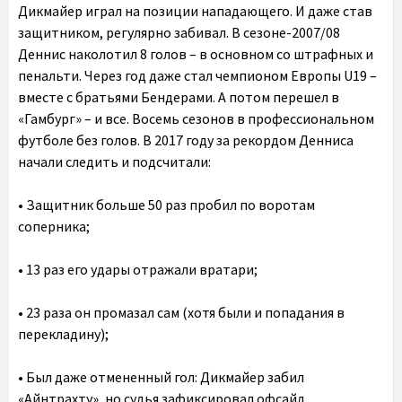
Дикмайер играл на позиции нападающего. И даже став
защитником, регулярно забивал. В сезоне-2007/08
Деннис наколотил 8 голов – в основном со штрафных и
пенальти. Через год даже стал чемпионом Европы U19 –
вместе с братьями Бендерами. А потом перешел в
«Гамбург» – и все. Восемь сезонов в профессиональном
футболе без голов. В 2017 году за рекордом Денниса
начали следить и подсчитали:
• Защитник больше 50 раз пробил по воротам
соперника;
• 13 раз его удары отражали вратари;
• 23 раза он промазал сам (хотя были и попадания в
перекладину);
• Был даже отмененный гол: Дикмайер забил
«Айнтрахту», но судья зафиксировал офсайд.