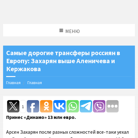
МЕНЮ
Самые дорогие трансферы россиян в
Европу: Захарян выше Аленичева и
Кержакова
Главная
Главная
1
Принес «Динамо» 13 млн евро.
Арсен Захарян после разных сложностей все-таки уехал