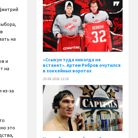
 Дмитрий
выбора,
 в
вать на
«Ссыкун туда никогда не
ов и
встанет». Артем Ребров очутился
т на
в хоккейных воротах
25.04.2026 12:16
 из-за
то
нно это
дства,