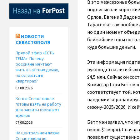
В это межсезонье боль
подписывали короткие 
Орлов, Евгений Дадоно
Тарасенко так вообще 
но один момент объедин
НОВОСТИ
ближайшие годы потоло
СЕВАСТОПОЛЯ
куда большие деньги.
Прямой эфир «ЕСТЬ
ТЕМА». Почему
Эта информация подтве
россияне мечтают
руководства лиги было
жить в частных домах,
но остаются в
$4,5 млн. Сейчас он сос
квартирах?
Комиссар Гэри Беттмэн
07.08.2026
соответствует той, кот
Кого в Севастополе
пандемии коронавируса
готовы взять на работу
сезону-2025/2026. И се
для защиты города от
дронов
Беттмэн заявил, что и
07.08.2026
около $1 млрд). Сначал
На центральном пляже
позволит существенно 
Севастополя по