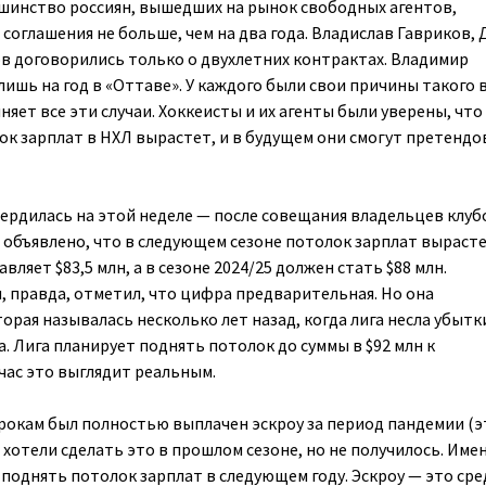
шинство россиян, вышедших на рынок свободных агентов,
соглашения не больше, чем на два года. Владислав Гавриков,
в договорились только о двухлетних контрактах. Владимир
лишь на год в «Оттаве». У каждого были свои причины такого 
яет все эти случаи. Хоккеисты и их агенты были уверены, что
к зарплат в НХЛ вырастет, и в будущем они смогут претендо
рдилась на этой неделе — после совещания владельцев клуб
 объявлено, что в следующем сезоне потолок зарплат вырасте
тавляет $83,5 млн, а в сезоне 2024/25 должен стать $88 млн.
, правда, отметил, что цифра предварительная. Но она
орая называлась несколько лет назад, когда лига несла убытки
. Лига планирует поднять потолок до суммы в $92 млн к
йчас это выглядит реальным.
грокам был полностью выплачен
эскроу за период пандемии (э
а хотели сделать это в прошлом сезоне, но не получилось. Име
поднять потолок зарплат в следующем году. Эскроу — это сре