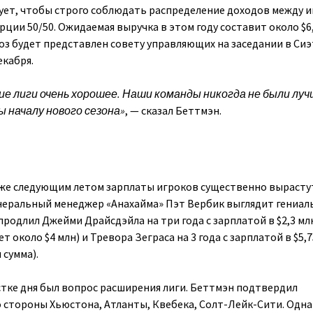
ет, чтобы строго соблюдать распределение доходов между 
ции 50/50. Ожидаемая выручка в этом году составит около $6,
оз будет представлен совету управляющих на заседании в Сиэ
екабря.
е лиги очень хорошее. Наши команды никогда не были луч
ы началу нового сезона»
, — сказал Беттмэн.
 уже следующим летом зарплаты игроков существенно вырастут
неральный менеджер «Анахайма» Пэт Вербик выглядит гениа
родлил Джейми Драйсдэйла на три года с зарплатой в $2,3 мл
т около $4 млн) и Тревора Зеграса на 3 года с зарплатой в $5,
 сумма).
тке дня был вопрос расширения лиги. Беттмэн подтвердил
 стороны Хьюстона, Атланты, Квебека, Солт-Лейк-Сити. Одн