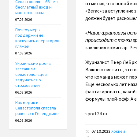
Севастополя — 66 лет:
отметил, что новой ком
бесплатный вход и
«Вегас» за вступление 
мастер-классы
должен будет раскошели
07.08.2026
Почему меры
«Наши франшизы исто
поддержки не
происходит с точки з
коснулись операторов
пляжей
заключил комиссар. Реч
07.08.2026
Журналист Пьер ЛеБрюн
Украинские дроны
заставили
Важно отметить, что в
севастопольцев
что команда может пере
задуматься о
Еще несколько лет наза
страховании
фантазировать, какой о
06.08.2026
формулы плей-офф. А е
Как медик из
Севастополя спасала
sport24.ru
раненых в Геленджике
06.08.2026
07.10.2023
Хоккей