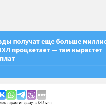
езды получат еще больше милли
НХЛ процветает — там вырастет
рплат
ок вырастет сразу на $4,5 млн.