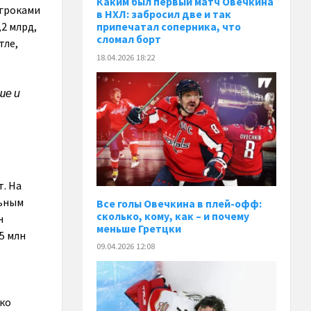
Каким был первый матч Овечкина
игроками
в НХЛ: забросил две и так
2 млрд,
припечатал соперника, что
сломал борт
тле,
18.04.2026 18:22
ше и
. На
льным
Все голы Овечкина в плей-офф:
сколько, кому, как – и почему
н
меньше Гретцки
75 млн
09.04.2026 12:08
ако