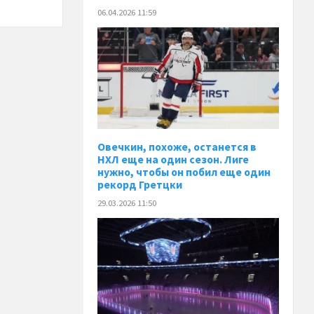
06.04.2026 11:59
Овечкин, похоже, останется в
НХЛ еще на один сезон. Лиге
нужно, чтобы он побил еще один
рекорд Гретцки
29.03.2026 11:50