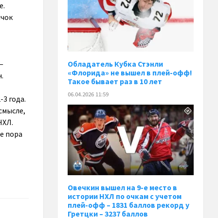
е.
ичок
—
Обладатель Кубка Стэнли
«Флорида» не вышел в плей-офф!
.
Такое бывает раз в 10 лет
06.04.2026 11:59
3 года.
смысле,
НХЛ.
же пора
Овечкин вышел на 9-е место в
истории НХЛ по очкам с учетом
плей-офф – 1831 баллов рекорд у
Гретцки – 3237 баллов