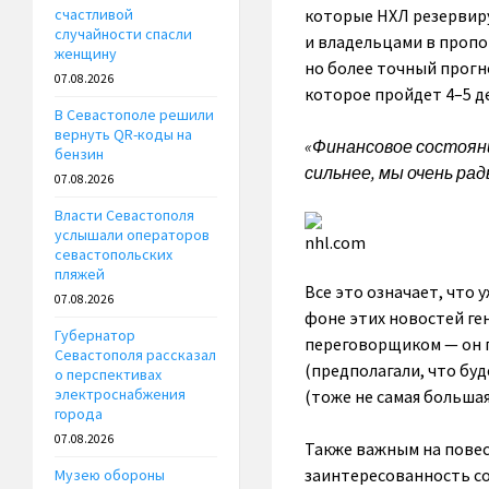
которые НХЛ резервиру
счастливой
случайности спасли
и владельцами в пропор
женщину
но более точный прогн
07.08.2026
которое пройдет 4–5 д
В Севастополе решили
вернуть QR-коды на
«Финансовое состояни
бензин
сильнее, мы очень рад
07.08.2026
Власти Севастополя
услышали операторов
nhl.com
севастопольских
пляжей
Все это означает, что
07.08.2026
фоне этих новостей ге
Губернатор
переговорщиком — он п
Севастополя рассказал
(предполагали, что буде
о перспективах
электроснабжения
(тоже не самая большая
города
07.08.2026
Также важным на повес
заинтересованность со
Музею обороны