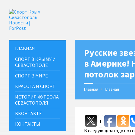
ГЛАВНАЯ
Русские зв
СПОРТ В КРЫМУ И
в Америке! 
СЕВАСТОПОЛЕ
потолок за
СПОРТ В МИРЕ
КРАСОТА И СПОРТ
Главная
Главная
ИСТОРИЯ ФУТБОЛА
СЕВАСТОПОЛЯ
ВКОНТАКТЕ
1
КОНТАКТЫ
В следующем году потол