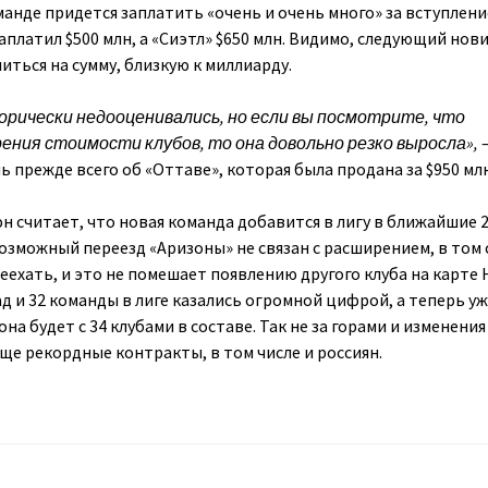
анде придется заплатить «очень и очень много» за вступлени
заплатил $500 млн, а «Сиэтл» $650 млн. Видимо, следующий нов
ться на сумму, близкую к миллиарду.
рически недооценивались, но если вы посмотрите, что
рения стоимости клубов, то она довольно резко выросла»,
ь прежде всего об «Оттаве», которая была продана за $950 млн
 считает, что новая команда добавится в лигу в ближайшие 2-
озможный переезд «Аризоны» не связан с расширением, в том 
ехать, и это не помешает появлению другого клуба на карте 
д и 32 команды в лиге казались огромной цифрой, а теперь у
на будет с 34 клубами в составе. Так не за горами и изменения
ще рекордные контракты, в том числе и россиян.