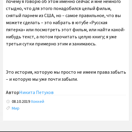
почему я говорю об этом именно сейчас и мне немного
стыдно, что для этого понадобился целый фильм,
снятый парнем из США, но – самое правильное, что вы
можете сделать – это набрать в ютубе «Русская
пятерка» или посмотреть этот фильм, или найти какой-
нибудь текст, а потом прочитать целую книгу; я уже
третьи сутки примерно этим и занимаюсь.
Это история, которую мы просто не имеем права забыть
– и которую мы уже почти забыли.
Автор
Никита Петухов
крым севастополь
08.10.2019
Хоккей
Tags:
Мир