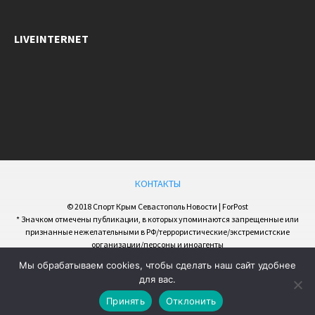
LIVEINTERNET
КОНТАКТЫ
© 2018 Спорт Крым Севастополь Новости | ForPost
* Значком отмечены публикации, в которых упоминаются запрещенные или
признанные нежелательными в РФ/террористические/экстремистские
организации/персоны и иноагенты
Мы обрабатываем cookies, чтобы сделать наш сайт удобнее
для вас.
Принять
Отклонить