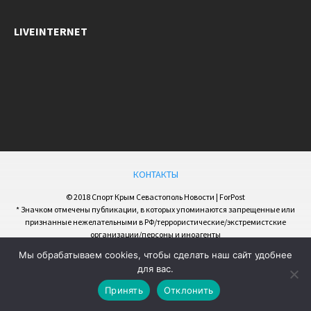
LIVEINTERNET
КОНТАКТЫ
© 2018 Спорт Крым Севастополь Новости | ForPost
* Значком отмечены публикации, в которых упоминаются запрещенные или
признанные нежелательными в РФ/террористические/экстремистские
организации/персоны и иноагенты
Мы обрабатываем cookies, чтобы сделать наш сайт удобнее
для вас.
Принять
Отклонить