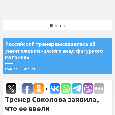
МЕНЮ
Российский тренер высказалась об
уничтожении «целого вида фигурного
катания»
Главная
Главная
1
1
Тренер Соколова заявила,
что ее ввели