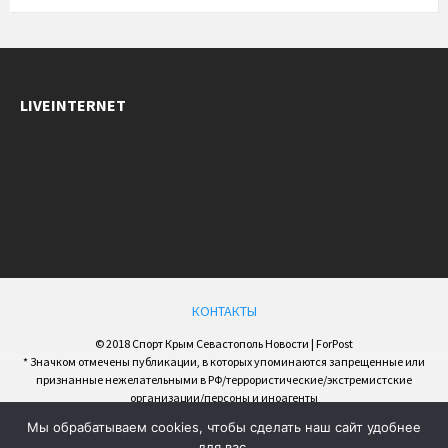
LIVEINTERNET
КОНТАКТЫ
© 2018 Спорт Крым Севастополь Новости | ForPost
* Значком отмечены публикации, в которых упоминаются запрещенные или
признанные нежелательными в РФ/террористические/экстремистские
организации/персоны и иноагенты
Мы обрабатываем cookies, чтобы сделать наш сайт удобнее
для вас.