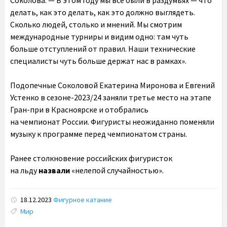
Соколова. — В этом году мы все были в раздумьях — что
делать, как это делать, как это должно выглядеть.
Сколько людей, столько и мнений. Мы смотрим
международные турниры и видим одно: там чуть
больше отступлений от правил. Наши технические
специалисты чуть больше держат нас в рамках».
Подопечные Соколовой Екатерина Миронова и Евгений
Устенко в сезоне-2023/24 заняли третье место на этапе
Гран-при в Красноярске и отобрались
на чемпионат России. Фигуристы неожиданно поменяли
музыку к программе перед чемпионатом страны.
Ранее столкновение российских фигуристок
на льду
назвали
«нелепой случайностью».
18.12.2023
Фигурное катание
Tags:
Мир