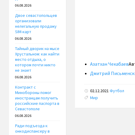
06.08.2026
Двое севастопольцев
организовали
нелегальную продажу
SIM-карт
06.08.2026
Тайный дворик на мысе
Хрустальном: как найти
место отдыха, о
Азатхан Чекабаев
Ав
котором почти никто
не знает
Дмитрий Письменск
06.08.2026
Контракт с
02.12.2021
Футбол
Минобороны помог
Tags:
Мир
иностранцам получить
российские паспорта в
Севастополе
06.08.2026
Ради подъезда к
онкодиспансеру в