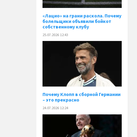
«Лацио» на грани раскола. Почему
болельщики объявили бойкот
собственному клубу
25.07.2026 12:43
Почему Клопп в сборной Германии
– это прекрасно
24.07.2026 12:24