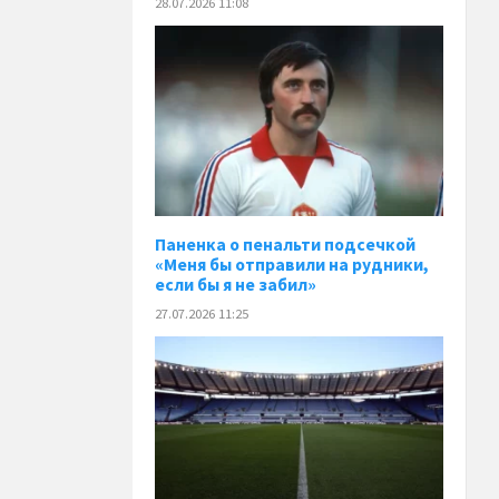
28.07.2026 11:08
Паненка o пенальти подсечкой
«Меня бы отправили на рудники,
если бы я не забил»
27.07.2026 11:25