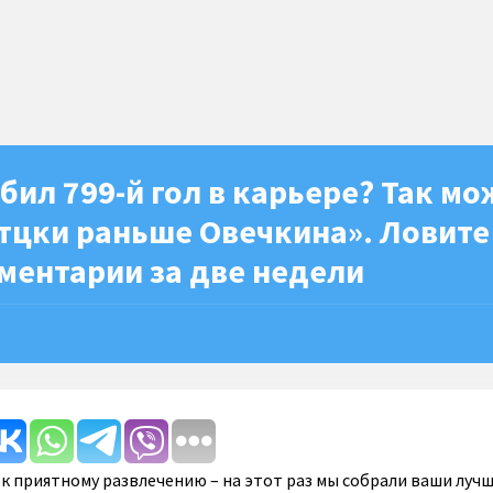
бил 799-й гол в карьере? Так мо
тцки раньше Овечкина». Ловите
ментарии за две недели
к приятному развлечению – на этот раз мы собрали ваши луч