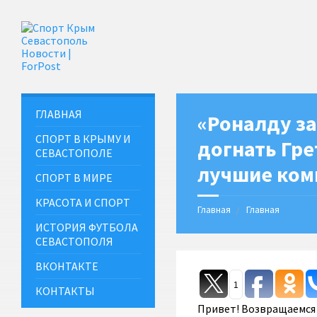
ГЛАВНАЯ
«Роналду за
СПОРТ В КРЫМУ И
догнать Гре
СЕВАСТОПОЛЕ
лучшие ком
СПОРТ В МИРЕ
КРАСОТА И СПОРТ
Главная
Главная
ИСТОРИЯ ФУТБОЛА
СЕВАСТОПОЛЯ
ВКОНТАКТЕ
1
КОНТАКТЫ
Привет! Возвращаемся 