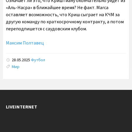
Означает ли это, что Криштиану окончательно уйдет из
«Аль-Насра» в ближайшее время? Не факт. Marca
оставляет возможность, что Криш сыграет на КЧМ за
другую команду по краткосрочному контракту, а потом
переподпишется с саудовским клубом.
Максим Полтавец
28.05.2025
Футбол
Tags:
Мир
LIVEINTERNET