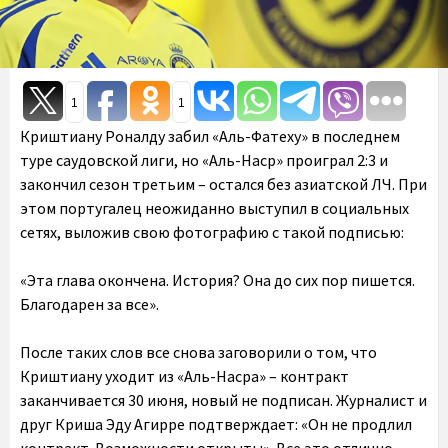
1
1
Криштиану Роналду забил «Аль-Фатеху» в последнем
туре саудовской лиги, но «Аль-Наср» проиграл 2:3 и
закончил сезон третьим – остался без азиатской ЛЧ. При
этом португалец неожиданно выступил в социальных
сетях, выложив свою фотографию с такой подписью:
«Эта глава окончена. История? Она до сих пор пишется.
Благодарен за все».
После таких слов все снова заговорили о том, что
Криштиану уходит из «Аль-Насра» – контракт
заканчивается 30 июня, новый не подписан. Журналист и
друг Криша Эду Агирре подтверждает: «Он не продлил
контракт. Возможности открыты». Все это отлично