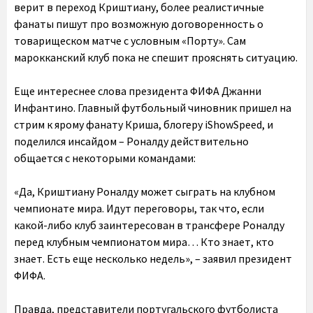
верит в переход Криштиану, более реалистичные
фанаты пишут про возможную договоренность о
товарищеском матче с условным «Порту». Сам
марокканский клуб пока не спешит прояснять ситуацию.
Еще интереснее слова президента ФИФА Джанни
Инфантино. Главный футбольный чиновник пришел на
стрим к ярому фанату Криша, блогеру iShowSpeed, и
поделился инсайдом – Роналду действительно
общается с некоторыми командами:
«Да, Криштиану Роналду может сыграть на клубном
чемпионате мира. Идут переговоры, так что, если
какой-либо клуб заинтересован в трансфере Роналду
перед клубным чемпионатом мира… Кто знает, кто
знает. Есть еще несколько недель», – заявил президент
ФИФА.
Правда, представители португальского футболиста