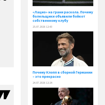
«Лацио» на грани раскола. Почему
болельщики объявили бойкот
собственному клубу
25.07.2026 12:43
Почему Клопп в сборной Германии
– это прекрасно
24.07.2026 12:24