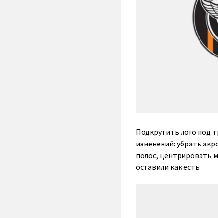
Подкрутить лого под тр
изменений: убрать акр
полос, центрировать м
оставили как есть.