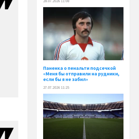
28.07.2026 11:08
Паненка o пенальти подсечкой
«Меня бы отправили на рудники,
если бы я не забил»
27.07.2026 11:25