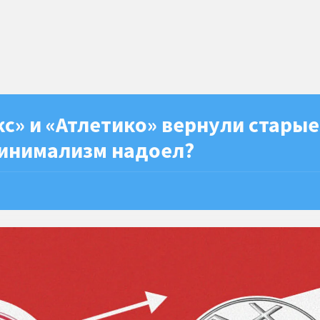
кс» и «Атлетико» вернули старые
инимализм надоел?