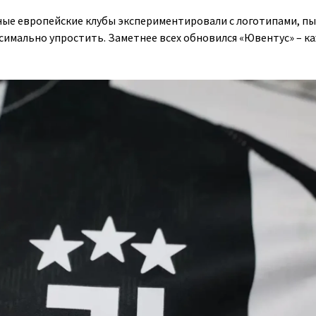
ные европейские клубы экспериментировали с логотипами, п
симально упростить. Заметнее всех обновился «Ювентус» – ка