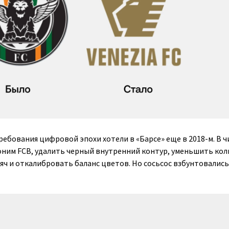
ебования цифровой эпохи хотели в «Барсе» еще в 2018-м. В ч
оним FCB, удалить черный внутренний контур, уменьшить ко
яч и откалибровать баланс цветов. Но сосьсос взбунтовались.