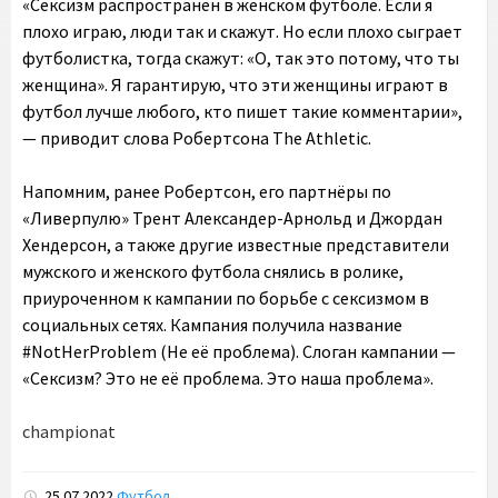
«Сексизм распространён в женском футболе. Если я
плохо играю, люди так и скажут. Но если плохо сыграет
футболистка, тогда скажут: «О, так это потому, что ты
женщина». Я гарантирую, что эти женщины играют в
футбол лучше любого, кто пишет такие комментарии»,
— приводит слова Робертсона The Athletic.
Напомним, ранее Робертсон, его партнёры по
«Ливерпулю» Трент Александер-Арнольд и Джордан
Хендерсон, а также другие известные представители
мужского и женского футбола снялись в ролике,
приуроченном к кампании по борьбе с сексизмом в
социальных сетях. Кампания получила название
#NotHerProblem (Не её проблема). Слоган кампании —
«Сексизм? Это не её проблема. Это наша проблема».
championat
25.07.2022
Футбол