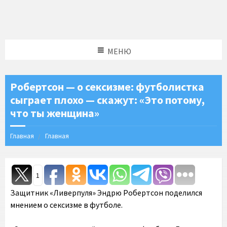
МЕНЮ
Робертсон — о сексизме: футболистка
сыграет плохо — скажут: «Это потому,
что ты женщина»
Главная
Главная
1
Защитник «Ливерпуля» Эндрю Робертсон поделился
мнением о сексизме в футболе.