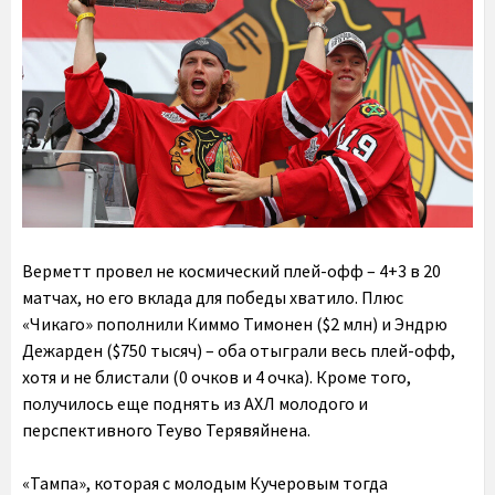
Верметт провел не космический плей-офф – 4+3 в 20
матчах, но его вклада для победы хватило. Плюс
«Чикаго» пополнили Киммо Тимонен ($2 млн) и Эндрю
Дежарден ($750 тысяч) – оба отыграли весь плей-офф,
хотя и не блистали (0 очков и 4 очка). Кроме того,
получилось еще поднять из АХЛ молодого и
перспективного Теуво Терявяйнена.
«Тампа», которая с молодым Кучеровым тогда