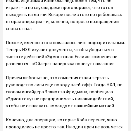
нюанс: еще зимой Кэйн был недоволен тем, что не
играет – а по слухам, даже проговорился, что готов
выходить на матчи. Вскоре после этого потребовалась
вторая операция – и, конечно, вопрос о возвращении
снова отпал.
Похоже, именно это и показалось лиге подозрительным.
Теперь НХЛ изучает документы, чтобы убедиться в
чистоте действий «Эдмонтона». Если же сомнения не
развеются – «Ойлерс» наверняка понесут наказание.
Причем любопытно, что сомнения стали терзать
руководство лиги еще по ходу плей-офф. Тогда НХЛ, по
словам инсайдера Эллиотта Фридмана, пообещала
«Эдмонтону» не предпринимать никаких действий,
чтобы не отвлекать команду от важнейших матчей.
Конечно, две операции, которые Кэйн перенес, явно
проводились не просто так. Ни один врач не возьмется