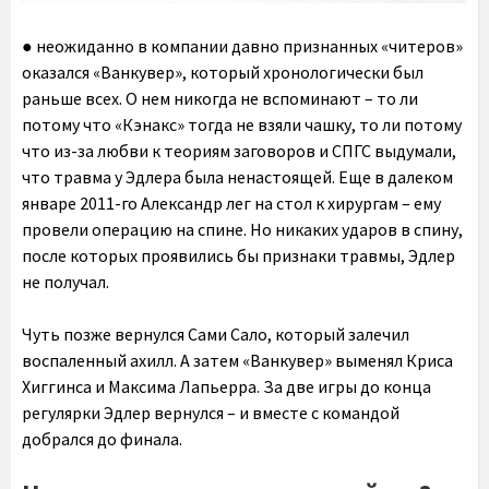
● неожиданно в компании давно признанных «читеров»
оказался «Ванкувер», который хронологически был
раньше всех. О нем никогда не вспоминают – то ли
потому что «Кэнакс» тогда не взяли чашку, то ли потому
что из-за любви к теориям заговоров и СПГС выдумали,
что травма у Эдлера была ненастоящей. Еще в далеком
январе 2011-го Александр лег на стол к хирургам – ему
провели операцию на спине. Но никаких ударов в спину,
после которых проявились бы признаки травмы, Эдлер
не получал.
Чуть позже вернулся Сами Сало, который залечил
воспаленный ахилл. А затем «Ванкувер» выменял Криса
Хиггинса и Максима Лапьерра. За две игры до конца
регулярки Эдлер вернулся – и вместе с командой
добрался до финала.