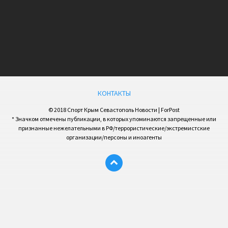
КОНТАКТЫ
© 2018 Спорт Крым Севастополь Новости | ForPost
* Значком отмечены публикации, в которых упоминаются запрещенные или
признанные нежелательными в РФ/террористические/экстремистские
организации/персоны и иноагенты