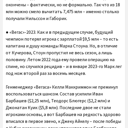
окончены – фактически, но не формально. Так что из 18
млн можно смело вычитать 7,475 млн – именно столько
получали Нильссон и Габорик.
● «Вегас»-2023. Как и в предыдущем случае, будущий
чемпион потерял игрока с зарплатой $9,5 млн – то есть
капитана и душу команды Марка Стоуна. Но, в отличие
от Кучерова, Стоун пропустил не весь сезон, а лишь
половину. Летом 2022 года ему провели операцию на
спине, но случился рецидив – и в январе 2023-го Марк лег
под нож второй раз за восемь месяцев.
Генменеджер «Вегаса» Келли Маккриммон не преминул
воспользоваться шансом. Состав усилили Иван
Барбашев ($2,25 млн), Теодорс Блюгерс ($2,2 млн) и
Джонатан Куик ($5,8 млн). Последние двое не стали
игроками основы, а вот Барбашев на редкость здорово
вписался в первое звено, к Джеку Айкелу – после победы