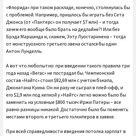
«Флорида» при таком раскладе, конечно, столкнулась бы
с проблемой. Например, пришлось бы играть без Сета
Джонса (от «Пантерс» он получает $7 млн) – и тогда
зачем его вообще было брать на дедлайне?! Или без
Брэда Маршанда и, скажем, Ээту Луостаринена – тогда
от монструозного третьего звена остался бы один
Антон Лунделль.
А вот что любопытно: при введении такого правила три
года назад «Вегас» не пострадал бы. Чемпионский
состав «Найтс» стоил $82,69 млн с учетом бэкапа,
Джонатана Куика. Он ни разу не сыграл в плей-офф, и
его $2,9 млн под кепкой у «Найтс» легко можно было бы
заменить на условные $800 тысяч Иржи Патеры – все
равно разницы никакой. Достаточно было бы поменять
местами второго и третьего голкиперов в заявке.
При всей справедливости введения потолка зарплат в