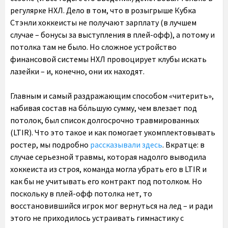
регулярке НХЛ. Дело в том, что в розыгрыше Кубка
Стэнли хоккеисты не получают зарплату (в лучшем
случае – бонусы за выступления в плей-офф), а потому и
потолка там не было. Но сложное устройство
финансовой системы НХЛ провоцирует клубы искать
лазейки – и, конечно, они их находят.
Главным и самый раздражающим способом «читерить»,
набивая состав на бо́льшую сумму, чем влезает под
потолок, был список долгосрочно травмированных
(LTIR). Что это такое и как помогает укомплектовывать
ростер, мы подробно
рассказывали здесь
. Вкратце: в
случае серьезной травмы, которая надолго выводила
хоккеиста из строя, команда могла убрать его в LTIR и
как бы не учитывать его контракт под потолком. Но
поскольку в плей-офф потолка нет, то
восстановившийся игрок мог вернуться на лед – и ради
этого не приходилось устраивать гимнастику с