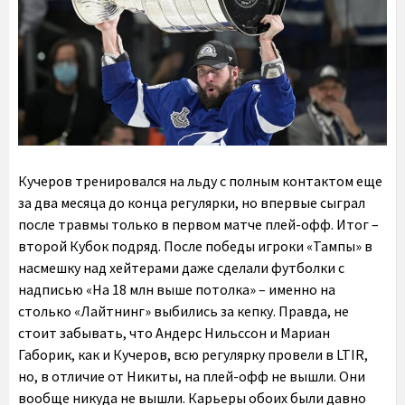
Кучеров тренировался на льду с полным контактом еще
за два месяца до конца регулярки, но впервые сыграл
после травмы только в первом матче плей-офф. Итог –
второй Кубок подряд. После победы игроки «Тампы» в
насмешку над хейтерами даже сделали футболки с
надписью «На 18 млн выше потолка» – именно на
столько «Лайтнинг» выбились за кепку. Правда, не
стоит забывать, что Андерс Нильссон и Мариан
Габорик, как и Кучеров, всю регулярку провели в LTIR,
но, в отличие от Никиты, на плей-офф не вышли. Они
вообще никуда не вышли. Карьеры обоих были давно