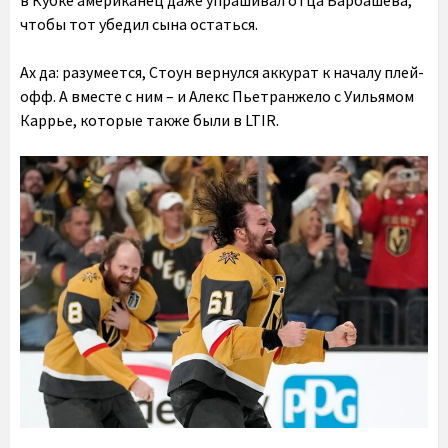
в Кубке американец даже упрашивал отца Барбашева,
чтобы тот убедил сына остаться.
Ах да: разумеется, Стоун вернулся аккурат к началу плей-
офф. А вместе с ним – и Алекс Пьетранжело с Уильямом
Каррье, которые также были в LTIR.