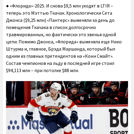
● «Флорида»-2025. И снова $9,5 млн уходят в LTIR –
теперь это Мэттью Ткачак. Хронологически Сета
Джонса ($9,25 млн) «Пантерс» выменяли за день до
помещения Ткачака в список долгосрочно
травмированных, но фактически это звенья одной
цепи. Помимо Джонса, «Флорида» выменяла еще Нико
Штурма и, главное, Брэда Маршанда, который был
одним из главных претендентов на «Конн Смайт».
Состав чемпионов на льду в последней игре стоил
$94,113 млн – при потолке $88 млн.