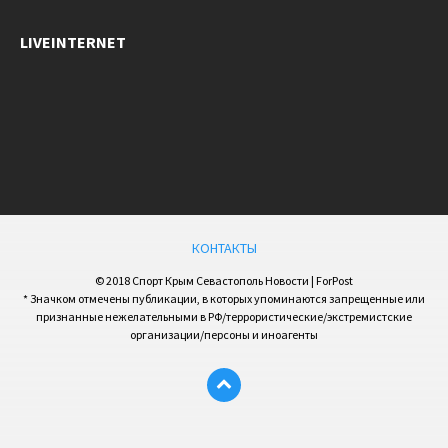
LIVEINTERNET
КОНТАКТЫ
© 2018 Спорт Крым Севастополь Новости | ForPost
* Значком отмечены публикации, в которых упоминаются запрещенные или
признанные нежелательными в РФ/террористические/экстремистские
организации/персоны и иноагенты