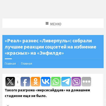
МЕНЮ
«Реал» разнес «Ливерпуль»: собрали
лучшие реакции соцсетей на избиение
«красных» на «Энфилде»
Главная
Главная
1
Такого разгрома «мерсисайдцев» на домашнем
стадионе еще не было.