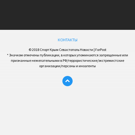
КОНТАКТЫ
© 2018 Спорт Крым Севастополь Новости | ForPost
* Значком отмечены публикации, в которых упоминаются запрещенные или
признанные нежелательными в РФ/террористические/экстремистские
организации/персоны и иноагенты