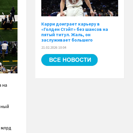
Карри доиграет карьеру в
«Голден Стэйт» без шансов на
пятый титул. Жаль, он
заслуживает большего
21.02.2026 10:04
а на
чный
 млрд