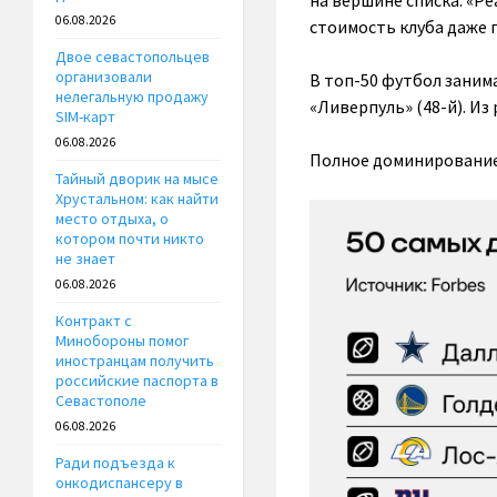
на вершине списка. «Ре
06.08.2026
стоимость клуба даже п
Двое севастопольцев
организовали
В топ-50 футбол занима
нелегальную продажу
«Ливерпуль» (48-й). Из
SIM-карт
06.08.2026
Полное доминирование
Тайный дворик на мысе
Хрустальном: как найти
место отдыха, о
котором почти никто
не знает
06.08.2026
Контракт с
Минобороны помог
иностранцам получить
российские паспорта в
Севастополе
06.08.2026
Ради подъезда к
онкодиспансеру в