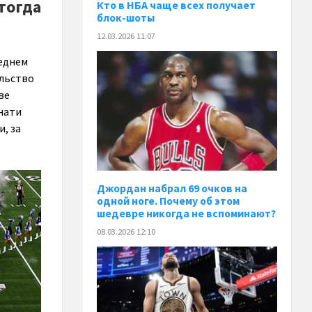
тогда
Кто в НБА чаще всех получает
блок-шоты
12.03.2026 11:07
реднем
ельство
ве
нати
, за
Джордан набрал 69 очков на
одной ноге. Почему об этом
шедевре никогда не вспоминают?
08.03.2026 12:10