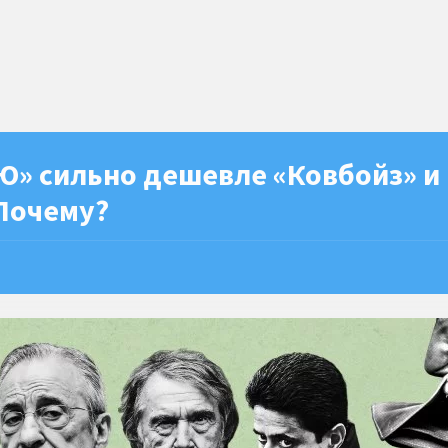
Ю» сильно дешевле «Ковбойз» и
 Почему?