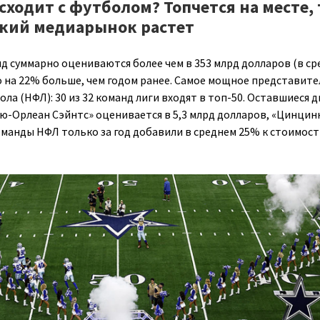
сходит с футболом? Топчется на месте, 
кий медиарынок растет
нд суммарно оцениваются более чем в 353 млрд долларов (в с
то на 22% больше, чем годом ранее. Самое мощное представит
ола (НФЛ): 30 из 32 команд лиги входят в топ-50. Оставшиеся д
ью-Орлеан Сэйнтс» оценивается в 5,3 млрд долларов, «Цинцин
Команды НФЛ только за год добавили в среднем 25% к стоимости