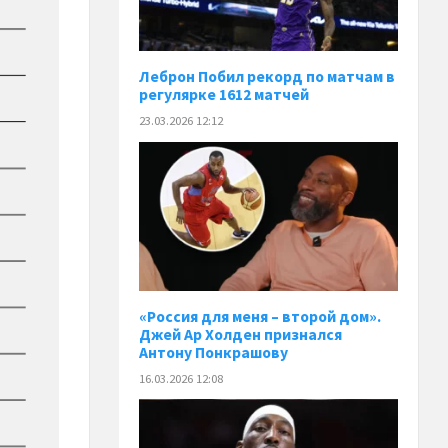
Леброн Побил рекорд по матчам в
регулярке 1612 матчей
23.03.2026 12:12
«Россия для меня – второй дом».
Джей Ар Холден признался
Антону Понкрашову
16.03.2026 12:08