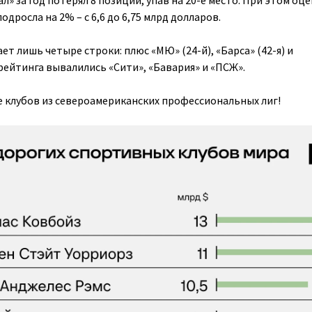
ал» за год потерял 8 позиций, упав на 20-е место. При этом оц
одросла на 2% – с 6,6 до 6,75 млрд долларов.
ет лишь четыре строки: плюс «МЮ» (24-й), «Барса» (42-я) и
 рейтинга вывалились «Сити», «Бавария» и «ПСЖ».
 клубов из североамериканских профессиональных лиг!