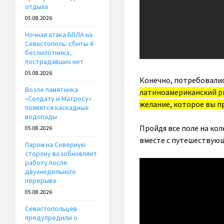
отдыха
05.08.2026
Ночная атака БПЛА на
Севастополь: сбиты 4
беспилотника,
пострадавших нет
05.08.2026
Конечно, потребовались
Возле памятника
латиноамериканский ри
«Солдату и Матросу»
желание, которое вы п
появятся каскадные
водопады
Пройдя все поле на ко
05.08.2026
вместе с путешествующ
Паром на Северную
сторону возобновляет
работу после
двухнедельного
перерыва
05.08.2026
Севастопольцев
предупредили о