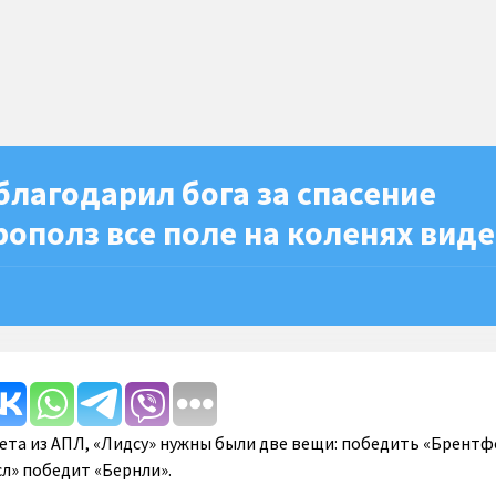
лагодарил бога за спасение
рополз все поле на коленях вид
ета из АПЛ, «Лидсу» нужны были две вещи: победить «Брентф
сл» победит «Бернли».