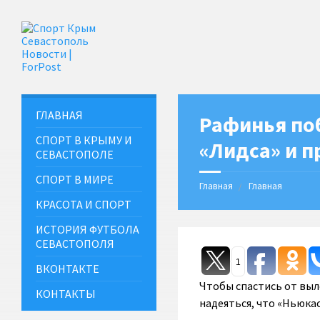
ГЛАВНАЯ
Рафинья поб
СПОРТ В КРЫМУ И
«Лидса» и п
СЕВАСТОПОЛЕ
СПОРТ В МИРЕ
Главная
Главная
КРАСОТА И СПОРТ
ИСТОРИЯ ФУТБОЛА
СЕВАСТОПОЛЯ
1
ВКОНТАКТЕ
Чтобы спастись от выл
КОНТАКТЫ
надеяться, что «Ньюка