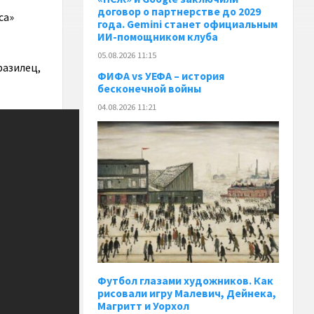
договор о партнерстве до 2029
са»
года. Gemini станет официальным
ИИ-помощником клуба
05.08.2026 11:15
разилец,
ФИФА vs УЕФА – история
бесконечной войны
04.08.2026 11:21
Футбол глазами художников. Как
рисовали игру Малевич, Дейнека,
Магритт и Уорхол