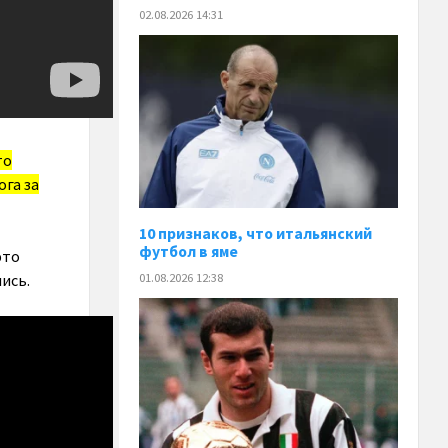
02.08.2026 14:31
то
га за
10 признаков, что итальянский
футбол в яме
это
01.08.2026 12:38
ись.