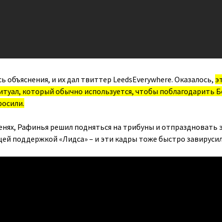
 объяснения, и их дал твиттер LeedsEverywhere. Оказалось,
э
туал, который обычно используется, чтобы поблагодарить Бо
росили.
ленях, Рафинья решил подняться на трибуны и отпраздновать 
ей поддержкой «Лидса» – и эти кадры тоже быстро завирусил