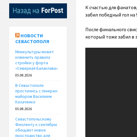
К счастью для фанатов
забил победный гол на 
После финального свис
НОВОСТИ
который тоже забил в э
СЕВАСТОПОЛЯ
Минкультуры может
изменить правила
стройки у форта
«Северная Балаклава»
05.08.2026
В Севастополе
простились с генерал-
майором Василием
Казаченко
05.08.2026
Севастопольскому
Фиоленту к сентябрю
обещают новое
пространство для