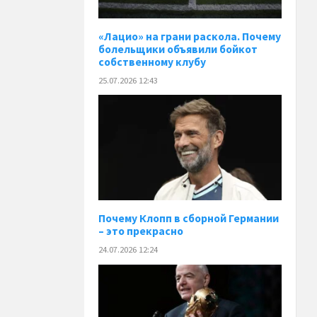
«Лацио» на грани раскола. Почему
болельщики объявили бойкот
собственному клубу
25.07.2026 12:43
Почему Клопп в сборной Германии
– это прекрасно
24.07.2026 12:24