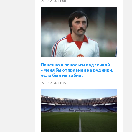
28.07.2026 11:08
Паненка o пенальти подсечкой
«Меня бы отправили на рудники,
если бы я не забил»
27.07.2026 11:25