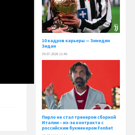
10 кадров карьеры — Зинедин
Зидан
30.07.2026 11:46
Пирло не стал тренером сборной
Италии – из-за контракта с
российским букмекером Fonbet