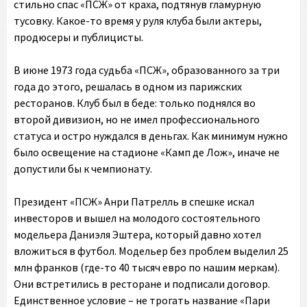
стильно спас «ПСЖ» от краха, подтянув гламурную
тусовку. Какое-то время у руля клуба были актеры,
продюсеры и публицисты.
В июне 1973 года судьба «ПСЖ», образованного за три
года до этого, решалась в одном из парижских
ресторанов. Клуб был в беде: только поднялся во
второй дивизион, но не имел профессионального
статуса и остро нуждался в деньгах. Как минимум нужно
было освещение на стадионе «Камп де Лож», иначе не
допустили бы к чемпионату.
Президент «ПСЖ» Анри Патрелль в спешке искал
инвесторов и вышел на молодого состоятельного
модельера Даниэля Эштера, который давно хотел
вложиться в футбол. Модельер без проблем выделил 25
млн франков (где-то 40 тысяч евро по нашим меркам).
Они встретились в ресторане и подписали договор.
Единственное условие – не трогать название «Пари