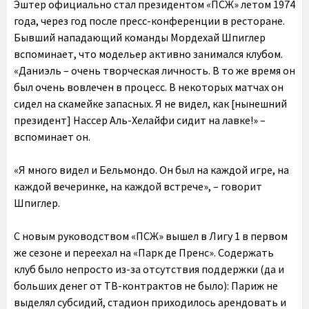
Эштер официально стал президентом «ПСЖ» летом 1974
года, через год после пресс-конференции в ресторане.
Бывший нападающий команды Мордехай Шпиглер
вспоминает, что модельер активно занимался клубом.
«Даниэль – очень творческая личность. В то же время он
был очень вовлечен в процесс. В некоторых матчах он
сидел на скамейке запасных. Я не видел, как [нынешний
президент] Нассер Аль-Хелайфи сидит на лавке!» –
вспоминает он.
«Я много видел и Бельмондо. Он был на каждой игре, на
каждой вечеринке, на каждой встрече», – говорит
Шпиглер.
С новым руководством «ПСЖ» вышел в Лигу 1 в первом
же сезоне и переехал на «Парк де Пренс». Содержать
клуб было непросто из-за отсутствия поддержки (да и
больших денег от ТВ-контрактов не было): Париж не
выделял субсидий, стадион приходилось арендовать и