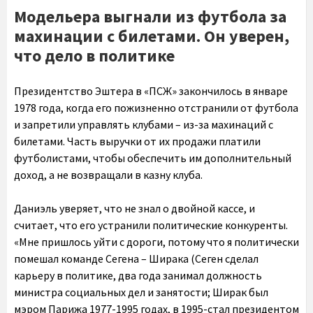
Модельера выгнали из футбола за
махинации с билетами. Он уверен,
что дело в политике
Президентство Эштера в «ПСЖ» закончилось в январе
1978 года, когда его пожизненно отстранили от футбола
и запретили управлять клубами – из-за махинаций с
билетами. Часть выручки от их продажи платили
футболистами, чтобы обеспечить им дополнительный
доход, а не возвращали в казну клуба.
Даниэль уверяет, что не знал о двойной кассе, и
считает, что его устранили политические конкуренты.
«Мне пришлось уйти с дороги, потому что я политически
помешал команде Сегена – Ширака (Сеген сделал
карьеру в политике, два года занимал должность
министра социальных дел и занятости; Ширак был
мэром Парижа 1977-1995 годах, в 1995-стал президентом