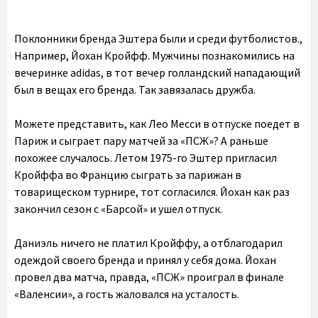
Поклонники бренда Эштера были и среди футболистов.,
Например, Йохан Кройфф. Мужчины познакомились на
вечеринке adidas, в тот вечер голландский нападающий
был в вещах его бренда. Так завязалась дружба.
Можете представить, как Лео Месси в отпуске поедет в
Париж и сыграет пару матчей за «ПСЖ»? А раньше
похожее случалось. Летом 1975-го Эштер пригласил
Кройффа во Францию сыграть за парижан в
товарищеском турнире, тот согласился. Йохан как раз
закончил сезон с «Барсой» и ушел отпуск.
Даниэль ничего не платил Кройффу, а отблагодарил
одеждой своего бренда и принял у себя дома. Йохан
провел два матча, правда, «ПСЖ» проиграл в финале
«Валенсии», а гость жаловался на усталость.