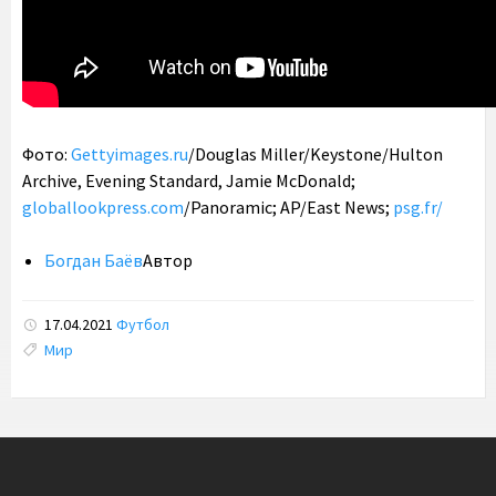
Фото:
Gettyimages.ru
/Douglas Miller/Keystone/Hulton
Archive, Evening Standard, Jamie McDonald;
globallookpress.com
/Panoramic; AP/East News;
psg.fr/
Богдан Баёв
Автор
17.04.2021
Футбол
Tags:
Мир