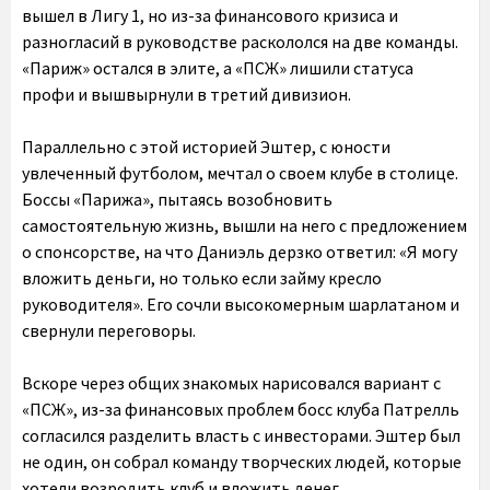
вышел в Лигу 1, но из-за финансового кризиса и
разногласий в руководстве раскололся на две команды.
«Париж» остался в элите, а «ПСЖ» лишили статуса
профи и вышвырнули в третий дивизион.
Параллельно с этой историей Эштер, с юности
увлеченный футболом, мечтал о своем клубе в столице.
Боссы «Парижа», пытаясь возобновить
самостоятельную жизнь, вышли на него с предложением
о спонсорстве, на что Даниэль дерзко ответил: «Я могу
вложить деньги, но только если займу кресло
руководителя». Его сочли высокомерным шарлатаном и
свернули переговоры.
Вскоре через общих знакомых нарисовался вариант с
«ПСЖ», из-за финансовых проблем босс клуба Патрелль
согласился разделить власть с инвесторами. Эштер был
не один, он собрал команду творческих людей, которые
хотели возродить клуб и вложить денег.