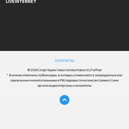
LIVEINTERNET
КОНТАКТЫ
© 2018 Спорт Крым Севастополь Новости | ForPost
* Значком отмечены публикации, в которых упоминаются запрещенные или
признанные нежелательными в РФ/террористические/экстремистские
организации/персоны и иноагенты