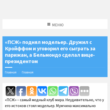
МЕНЮ
«ПСЖ» поднял модельер. Дружил с
Кройффом и уговорил его сыграть за
парижан, а Бельмондо сделал вице-
президентом
Главная
Главная
«ПСЖ» – самый модный клуб мира. Неудивительно, что у
его истоков стоял модельер. Мужчина максимально