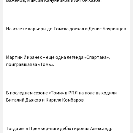
Баженов, Максим Канунников и Антон Хазов.
На излете карьеры до Томска доехал и Денис Бояринцев.
Мартин Йиранек – еще одна легенда «Спартака»,
поигравшая за «Томь».
В последнем сезоне «Томи» в РПЛ на поле выходили
Виталий Дьяков и Кирилл Комбаров.
Тогда же в Премьер-лиге дебютировал Александр