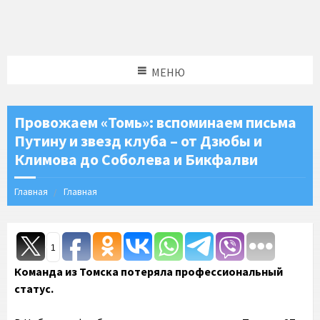
МЕНЮ
Провожаем «Томь»: вспоминаем письма
Путину и звезд клуба – от Дзюбы и
Климова до Соболева и Бикфалви
Главная
Главная
1
Команда из Томска потеряла профессиональный
статус.