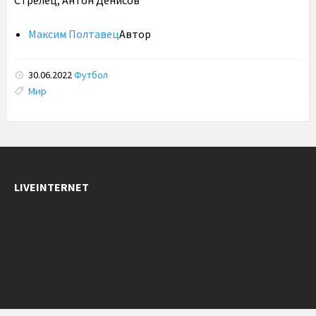
Стрелец, Антон Денисов
Максим Полтавец
Автор
30.06.2022
Футбол
Tags:
Мир
LIVEINTERNET