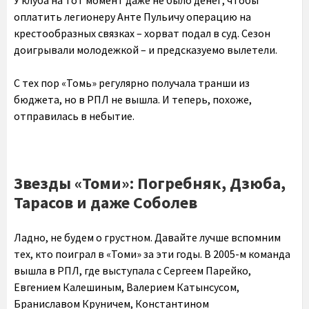
У клуба на тот момент даже не было денег, чтобы
оплатить легионеру Анте Пульичу операцию на
крестообразных связках – хорват подал в суд. Сезон
доигрывали молодежкой – и предсказуемо вылетели.
С тех пор «Томь» регулярно получала транши из
бюджета, но в РПЛ не вышла. И теперь, похоже,
отправилась в небытие.
Звезды «Томи»: Погребняк, Дзюба,
Тарасов и даже Соболев
Ладно, не будем о грустном. Давайте лучше вспомним
тех, кто поиграл в «Томи» за эти годы. В 2005-м команда
вышла в РПЛ, где выступала с Сергеем Парейко,
Евгением Калешиным, Валерием Катынсусом,
Браниславом Круничем, Константином