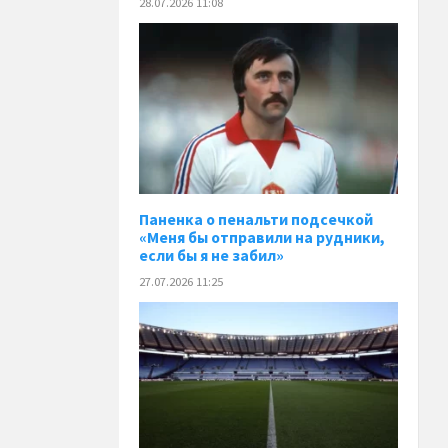
28.07.2026 11:08
Паненка o пенальти подсечкой
«Меня бы отправили на рудники,
если бы я не забил»
27.07.2026 11:25