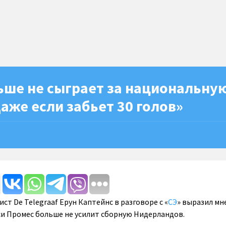
ьше не сыграет за национальну
аже если забьет 30 голов»
т De Telegraaf Ерун Каптейнс в разговоре с «
СЭ
» выразил мн
и Промес больше не усилит сборную Нидерландов.