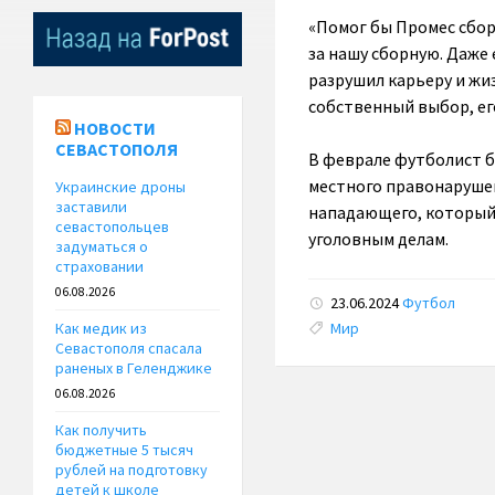
«Помог бы Промес сбор
за нашу сборную. Даже 
разрушил карьеру и жиз
собственный выбор, ег
НОВОСТИ
СЕВАСТОПОЛЯ
В феврале футболист бы
местного правонаруше
Украинские дроны
заставили
нападающего, который 
севастопольцев
уголовным делам.
задуматься о
страховании
06.08.2026
23.06.2024
Футбол
Tags:
Мир
Как медик из
Севастополя спасала
раненых в Геленджике
06.08.2026
Как получить
бюджетные 5 тысяч
рублей на подготовку
детей к школе