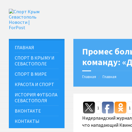
ГЛАВНАЯ
Промес бол
СПОРТ В КРЫМУ И
команду: «Д
СЕВАСТОПОЛЕ
СПОРТ В МИРЕ
Главная
Главная
КРАСОТА И СПОРТ
ИСТОРИЯ ФУТБОЛА
СЕВАСТОПОЛЯ
1
1
ВКОНТАКТЕ
Нидерландский журналис
КОНТАКТЫ
что нападающий Квинс