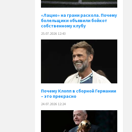
«Лацио» на грани раскола. Почему
болельщики объявили бойкот
собственному клубу
25.07.2026 12:43
Почему Клопп в сборной Германии
– это прекрасно
24.07.2026 12:24