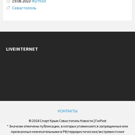
19.08.2023
Футбол
Tags:
Севастополь
LIVEINTERNET
КОНТАКТЫ
© 2018 Спорт Крым Севастополь Новости | ForPost
* Значком отмечены публикации, в которых упоминаются запрещенные или
признанные нежелательными в РФ/террористические/экстремистские