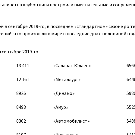
льшинства клубов лиги построили вместительные и современ
ей в сентябре 2019-го, в последнем «стандартном» сезоне до т
ений, что произошли в мире в последние два с половиной год
 сентябре 2019-го
13 411
«Салават Юлаев»
656
12 161
«Металлург»
644
8926
«Динамо»
598
8493
«Амур»
552
8302
«Автомобилист»
548
8197
«Куньлунь»
541