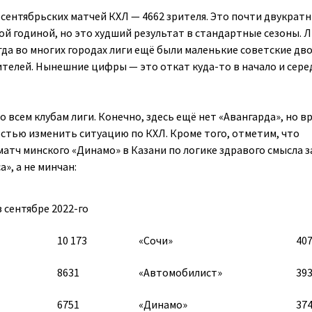
сентябрьских матчей КХЛ — 4662 зрителя. Это почти двукрат
ой годиной, но это худший результат в стандартные сезоны. 
гда во многих городах лиги ещё были маленькие советские дв
рителей. Нынешние цифры — это откат куда-то в начало и сере
о всем клубам лиги. Конечно, здесь ещё нет «Авангарда», но вр
остью изменить ситуацию по КХЛ. Кроме того, отметим, что
тч минского «Динамо» в Казани по логике здравого смысла з
», а не минчан:
 сентябре 2022-го
10 173
«Сочи»
40
8631
«Автомобилист»
39
6751
«Динамо»
37