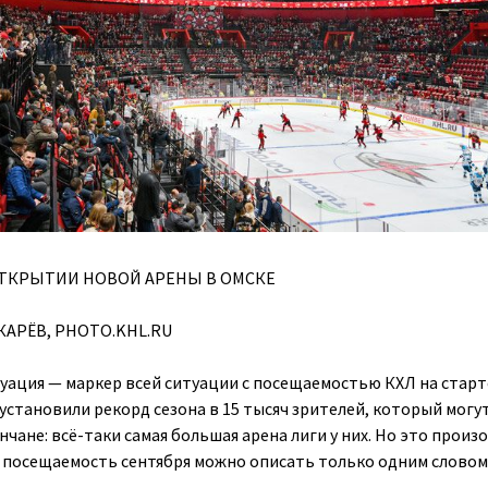
ТКРЫТИИ НОВОЙ АРЕНЫ В ОМСКЕ
АРЁВ, PHOTO.KHL.RU
туация — маркер всей ситуации с посещаемостью КХЛ на старт
 установили рекорд сезона в 15 тысяч зрителей, который могу
чане: всё-таки самая большая арена лиги у них. Но это произ
а посещаемость сентября можно описать только одним словом: