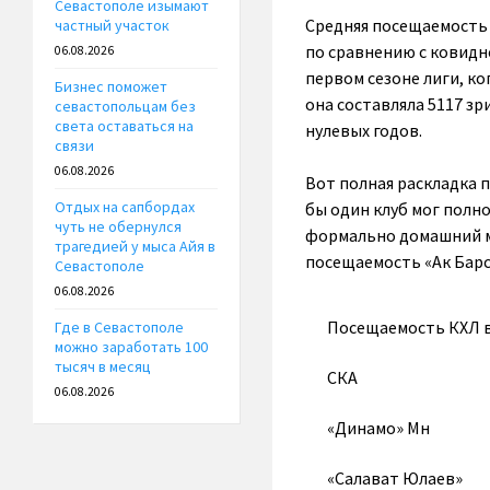
Севастополе изымают
Средняя посещаемость 
частный участок
по сравнению с ковидн
06.08.2026
первом сезоне лиги, ко
Бизнес поможет
она составляла 5117 з
севастопольцам без
света оставаться на
нулевых годов.
связи
06.08.2026
Вот полная раскладка п
Отдых на сапбордах
бы один клуб мог полн
чуть не обернулся
формально домашний ма
трагедией у мыса Айя в
посещаемость «Ак Барса
Севастополе
06.08.2026
Посещаемость КХЛ в
Где в Севастополе
можно заработать 100
тысяч в месяц
СКА
06.08.2026
«Динамо» Мн
«Салават Юлаев»