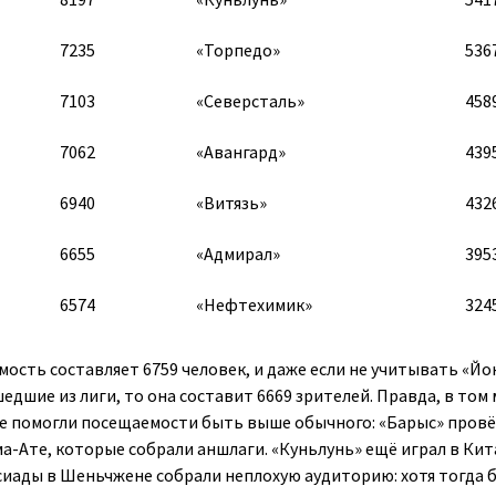
7235
«Торпедо»
536
7103
«Северсталь»
458
7062
«Авангард»
439
6940
«Витязь»
432
6655
«Адмирал»
395
6574
«Нефтехимик»
324
ость составляет 6759 человек, и даже если не учитывать «Йо
дшие из лиги, то она составит 6669 зрителей. Правда, в том
е помогли посещаемости быть выше обычного: «Барыс» провё
а-Ате, которые собрали аншлаги. «Куньлунь» ещё играл в Кита
сиады в Шеньчжене собрали неплохую аудиторию: хотя тогда 