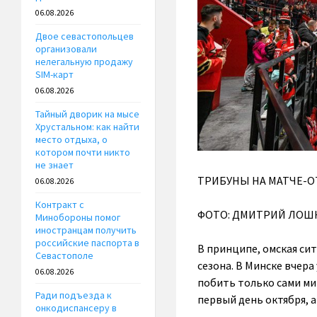
06.08.2026
Двое севастопольцев
организовали
нелегальную продажу
SIM-карт
06.08.2026
Тайный дворик на мысе
Хрустальном: как найти
место отдыха, о
котором почти никто
не знает
ТРИБУНЫ НА МАТЧЕ-О
06.08.2026
Контракт с
ФОТО: ДМИТРИЙ ЛОШК
Минобороны помог
иностранцам получить
российские паспорта в
В принципе, омская си
Севастополе
сезона. В Минске вчера
06.08.2026
побить только сами мин
Ради подъезда к
первый день октября, 
онкодиспансеру в