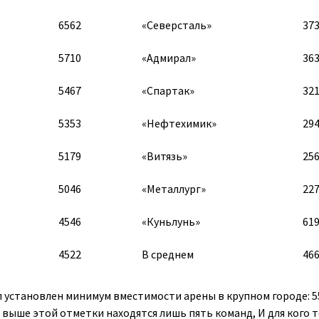
6562
«Северсталь»
37
5710
«Адмирал»
36
5467
«Спартак»
32
5353
«Нефтехимик»
29
5179
«Витязь»
25
5046
«Металлург»
22
4546
«Куньлунь»
61
4522
В среднем
46
 установлен минимум вместимости арены в крупном городе: 5
 выше этой отметки находятся лишь пять команд, И для кого т