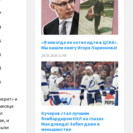
7
9
5
«Я никогда не хотел идти в ЦСКА».
Мы нашли книгу Игоря Ларионова!
6
24.03.2026 11:48
3
5
керит» и
 месяце
л
Кучеров стал лучшим
бомбардиром НХЛ на глазах
е, и
Макдэвида! Забил даже в
были
меньшинстве