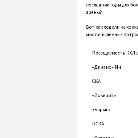
последние годы для бо
арены?
Вот как ходили на хокк
многочисленных потряс
Посещаемость КХЛ в
«Динамо» Мн
СКА
«Йокерит»
«Барыс»
ЦСКА
«Спартак»