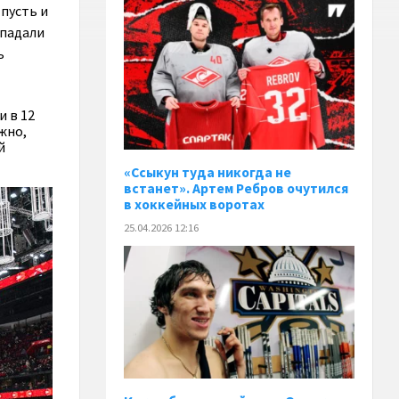
 пусть и
опадали
ь
 в 12
ожно,
й
«Ссыкун туда никогда не
встанет». Артем Ребров очутился
в хоккейных воротах
25.04.2026 12:16