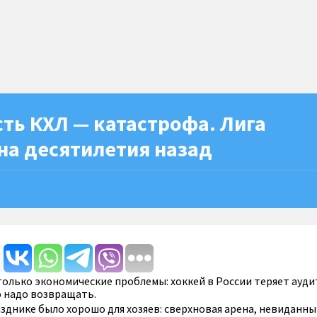
ть КХЛ — катастрофа. Лига
на десятилетия назад
только экономические проблемы: хоккей в России теряет ауд
 надо возвращать.
зднике было хорошо для хозяев: сверхновая арена, невиданны