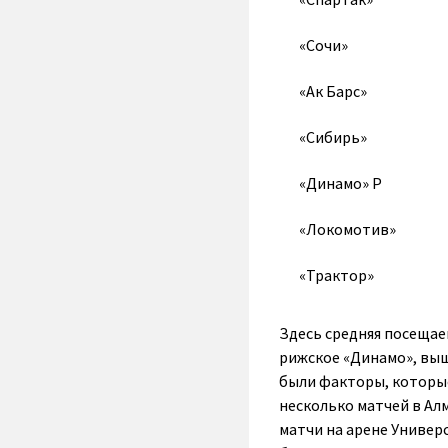
«Сочи»
«Ак Барс»
«Сибирь»
«Динамо» Р
«Локомотив»
«Трактор»
Здесь средняя посещаем
рижское «Динамо», выше
были факторы, которы
несколько матчей в Алм
матчи на арене Универ