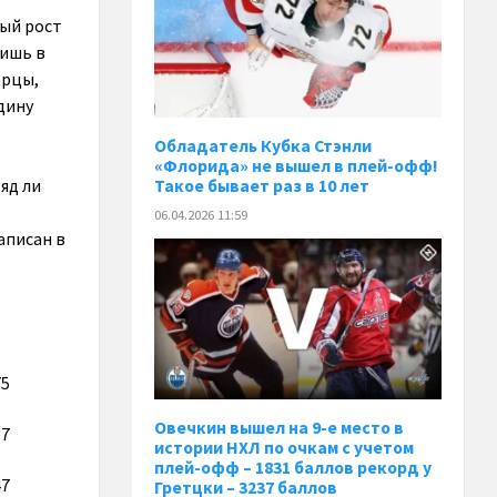
ный рост
Лишь в
орцы,
дину
Обладатель Кубка Стэнли
«Флорида» не вышел в плей-офф!
яд ли
Такое бывает раз в 10 лет
06.04.2026 11:59
аписан в
75
Овечкин вышел на 9-е место в
37
истории НХЛ по очкам с учетом
плей-офф – 1831 баллов рекорд у
47
Гретцки – 3237 баллов