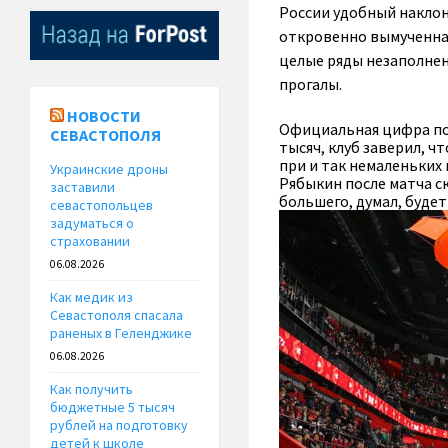
России удобный наклон 
откровенно вымученная
целые ряды незаполненн
прогалы.
НОВОСТИ
Официальная цифра по
СЕВАСТОПОЛЯ
тысяч, клуб заверил, ч
при и так немаленьких
Украинские дроны
Рябыкин после матча с
заставили
большего, думал, будет
севастопольцев
задуматься о
страховании
06.08.2026
Как медик из
Севастополя спасала
раненых в Геленджике
06.08.2026
Как получить
бюджетные 5 тысяч
рублей на подготовку
детей к школе