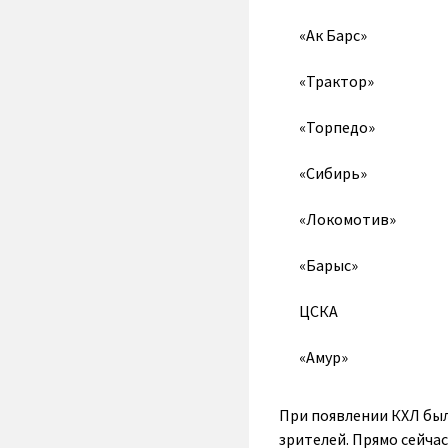
«Ак Барс»
«Трактор»
«Торпедо»
«Сибирь»
«Локомотив»
«Барыс»
ЦСКА
«Амур»
При появлении КХЛ был
зрителей. Прямо сейчас