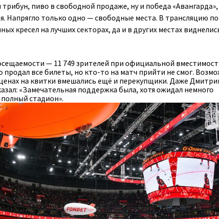
трибун, пиво в свободной продаже, ну и победа «Авангарда»,
. Напрягло только одно — свободные места. В трансляцию п
ых кресел на лучших секторах, да и в других местах виднелис
сещаемости — 11 749 зрителей при официальной вместимости
то продал все билеты, но кто-то на матч прийти не смог. Возм
 ценах на квитки вмешались ещё и перекупщики. Даже Дмитри
казал: «Замечательная поддержка была, хотя ожидал немного
 полный стадион».