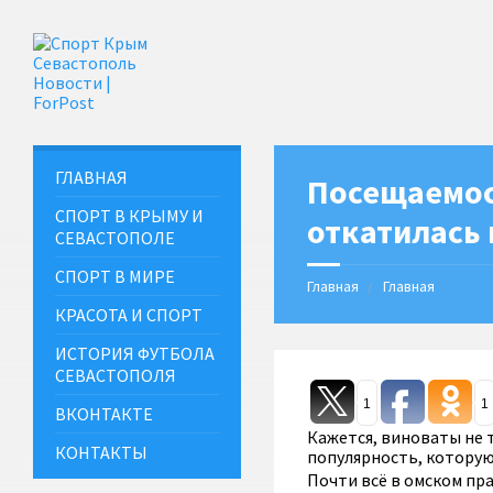
ГЛАВНАЯ
Посещаемос
СПОРТ В КРЫМУ И
откатилась 
СЕВАСТОПОЛЕ
СПОРТ В МИРЕ
Главная
Главная
КРАСОТА И СПОРТ
ИСТОРИЯ ФУТБОЛА
СЕВАСТОПОЛЯ
1
1
ВКОНТАКТЕ
Кажется, виноваты не 
КОНТАКТЫ
популярность, которую
Почти всё в омском пра