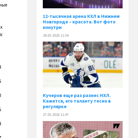
ные
12-тысячная арена КХЛ в Нижнем
Новгороде – красота. Вот фото
ех
изнутри
а:
28.03.2026 11:54
8
6
0
Кучеров еще раз разнес НХЛ.
Кажется, его таланту тесно в
регулярке
5
27.03.2026 11:47
8
7