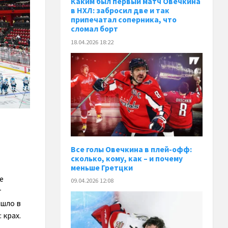
Каким был первый матч Овечкина
в НХЛ: забросил две и так
припечатал соперника, что
сломал борт
18.04.2026 18:22
Все голы Овечкина в плей-офф:
сколько, кому, как – и почему
меньше Гретцки
е
09.04.2026 12:08
т
ошло в
 крах.