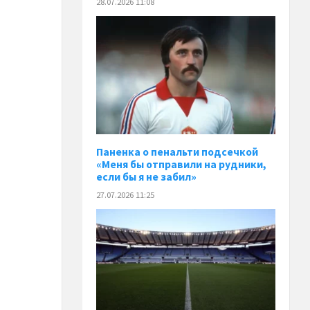
28.07.2026 11:08
Паненка o пенальти подсечкой
«Меня бы отправили на рудники,
если бы я не забил»
27.07.2026 11:25