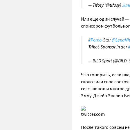
— Tifosy (@tifosy)
June
Или еще один случай —
спонсором футбольног
#Porno
-Star
@LenaNit
Trikot-Sponsor in der
#
— BILD Sport (@BILD_
Что говорить, если вл
сколотили свое состоя
секс-шопов и многое д
Эмму-Джейн Эвелин Бе
twitter.com
После такого совсем не