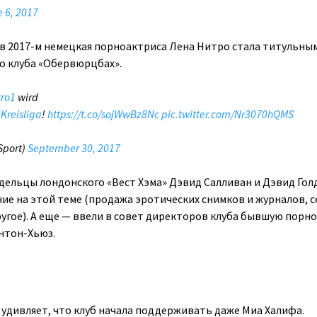
 6, 2017
 в 2017-м немецкая порноактриса Лена Нитро стала титульны
о клуба «Обервюрцбах».
ro1
wird
Kreisliga
!
https://t.co/sojWwBz8Nc
pic.twitter.com/Nr3070hQMS
Sport)
September 30, 2017
адельцы лондонского «Вест Хэма» Дэвид Салливан и Дэвид Гол
ние на этой теме (продажа эротических снимков и журналов, с
ругое). А еще — ввели в совет директоров клуба бывшую порн
нтон-Хьюз.
 удивляет, что клуб начала поддерживать даже Миа Халифа.