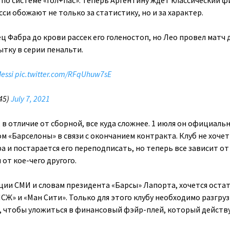
в по системе «гол+пас». Теперь Аргентину ждет классический ф
сси обожают не только за статистику, но и за характер.
 Фабра до крови рассек его голеностоп, но Лео провел матч 
ытку в серии пенальти.
essi
pic.twitter.com/RFqUhuw7sE
45)
July 7, 2021
 в отличие от сборной, все куда сложнее. 1 июля он официаль
м «Барселоны» в связи с окончанием контракта. Клуб не хочет
а и постарается его переподписать, но теперь все зависит от
 от кое-чего другого.
ции СМИ и словам президента «Барсы» Лапорта, хочется остат
СЖ» и «Ман Сити». Только для этого клубу необходимо разгру
 чтобы уложиться в финансовый фэйр-плей, который действу