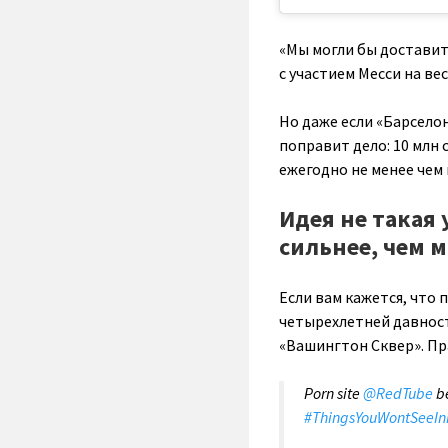
«Мы могли бы достави
с участием Месси на вес
Но даже если «Барсело
поправит дело: 10 млн 
ежегодно не менее чем 
Идея не такая
сильнее, чем 
Если вам кажется, что 
четырехлетней давност
«Вашингтон Сквер». Пра
Porn site
@RedTube
be
#ThingsYouWontSeeI