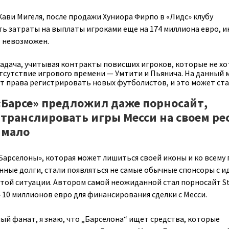
Хави Мигеля, после продажи Хуниора Фирпо в «Лидс» клубу
 затраты на выплаты игроками еще на 174 миллиона евро, и
т невозможен.
адача, учитывая контракты повисших игроков, которые не хо
отсутствие игрового времени — Умтити и Пьянича. На данный
ет права регистрировать новых футболистов, и это может ст
Барсе» предложил даже порносайт,
транслировать игры Месси на своем рес
 мало
арселоны», которая может лишиться своей иконы и ко всему
ные долги, стали появляться не самые обычные спонсоры с и
 этой ситуации. Автором самой неожиданной стал порносайт St
10 миллионов евро для финансирования сделки с Месси.
ый фанат, я знаю, что „Барселона“ ищет средства, которые