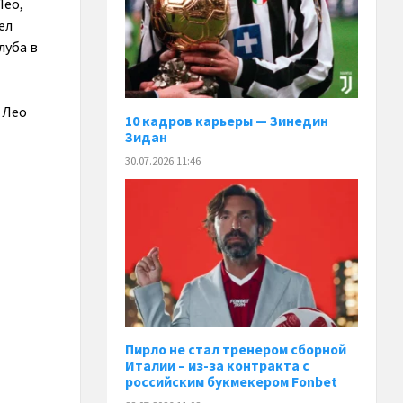
Лео,
ел
луба в
 Лео
10 кадров карьеры — Зинедин
Зидан
30.07.2026 11:46
Пирло не стал тренером сборной
Италии – из-за контракта с
российским букмекером Fonbet