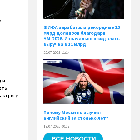
м
ФИФА заработала рекордные 15
млрд долларов благодаря
ЧМ-2026. Изначально ожидалась
выручка в 11 млрд
20.07.2026 11:14
д и
еть
оактрису
Почему Месси не выучил
английский за столько лет?
19.07.2026 00:37