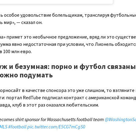
ть особое удовольствие болельщикам, транслируя футбольны
ь мир», — сказал он.
на» примет это необычное предложение, вряд ли это существ
сумма явно недостаточная при условии, что Лионель обходитс
в 100 млн евро.
 уж и безумная: порно и футбол связаны
можно подумать
порносайт в качестве спонсора это уже слишком, то взгляните
и: портал RedTube подписал контракт с американской коман
вда, клуб в этот раз оказался любительским.
comes shirt sponsor for Massachusetts football team
@WashingtonS
nMLS
#football
pic.twitter.com/E5CG7mCgS0