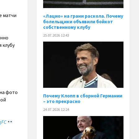
е матчи
«Лацио» на грани раскола. Почему
болельщики объявили бойкот
собственному клубу
25.07.2026 12:43
енно
я клубу
 на фото
Почему Клопп в сборной Германии
дой
– это прекрасно
24.07.2026 12:24
qFC