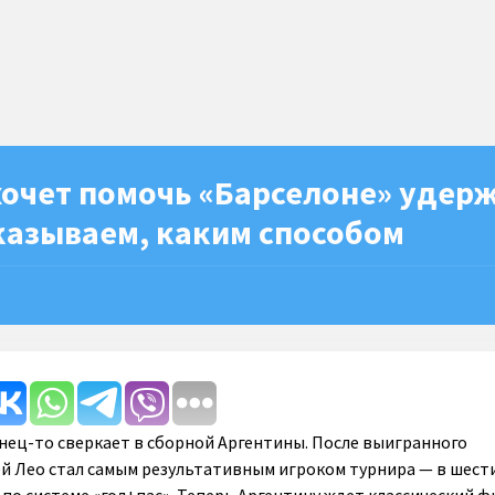
хочет помочь «Барселоне» удер
казываем, каким способом
нец-то сверкает в сборной Аргентины. После выигранного
й Лео стал самым результативным игроком турнира — в шест