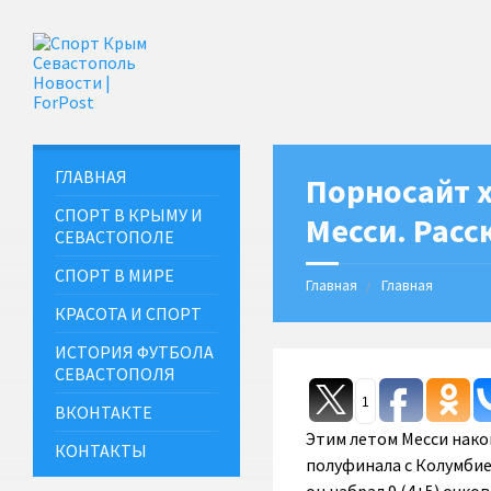
ГЛАВНАЯ
Порносайт 
СПОРТ В КРЫМУ И
Месси. Расс
СЕВАСТОПОЛЕ
СПОРТ В МИРЕ
Главная
Главная
КРАСОТА И СПОРТ
ИСТОРИЯ ФУТБОЛА
СЕВАСТОПОЛЯ
1
ВКОНТАКТЕ
Этим летом Месси нако
КОНТАКТЫ
полуфинала с Колумбие