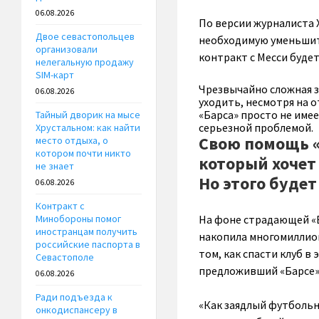
06.08.2026
По версии журналиста 
Двое севастопольцев
необходимую уменьшить
организовали
контракт с Месси буде
нелегальную продажу
SIM-карт
Чрезвычайно сложная з
06.08.2026
уходить, несмотря на 
«Барса» просто не име
Тайный дворик на мысе
серьезной проблемой.
Хрустальном: как найти
Свою помощь «
место отдыха, о
котором почти никто
который хочет 
не знает
Но этого будет
06.08.2026
Контракт с
На фоне страдающей «Б
Минобороны помог
иностранцам получить
накопила многомиллион
российские паспорта в
том, как спасти клуб в
Севастополе
предложивший «Барсе» 
06.08.2026
Ради подъезда к
«Как заядлый футбольн
онкодиспансеру в