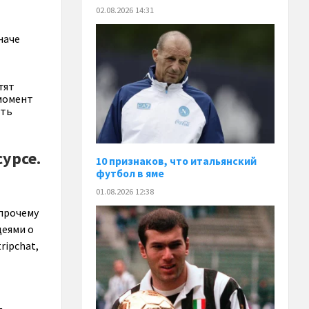
02.08.2026 14:31
наче
тят
 момент
ать
урсе.
10 признаков, что итальянский
футбол в яме
01.08.2026 12:38
 прочему
деями о
ripchat,