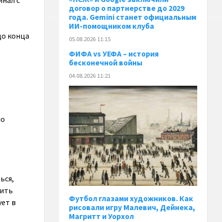
инал с
договор о партнерстве до 2029
года. Gemini станет официальным
ИИ-помощником клуба
до конца
05.08.2026 11:15
ФИФА vs УЕФА – история
бесконечной войны
04.08.2026 11:21
но
ься,
зить
Футбол глазами художников. Как
ет в
рисовали игру Малевич, Дейнека,
Магритт и Уорхол