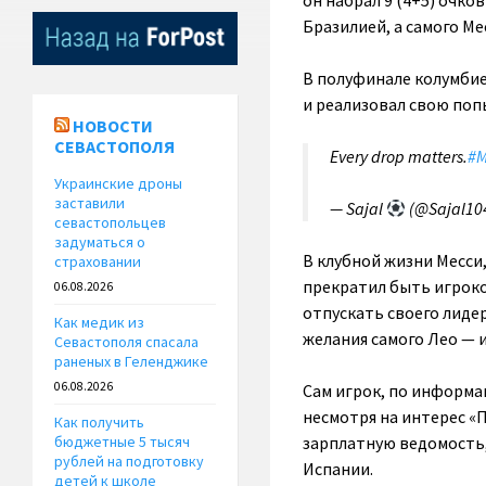
он набрал 9 (4+5) очко
Бразилией, а самого Ме
В полуфинале колумбиец
и реализовал свою поп
НОВОСТИ
СЕВАСТОПОЛЯ
Every drop matters.
#M
Украинские дроны
заставили
— Sajal
(@Sajal10
севастопольцев
задуматься о
В клубной жизни Месси,
страховании
прекратил быть игроко
06.08.2026
отпускать своего лидер
Как медик из
желания самого Лео — и
Севастополя спасала
раненых в Геленджике
06.08.2026
Сам игрок, по информа
несмотря на интерес «П
Как получить
зарплатную ведомость,
бюджетные 5 тысяч
рублей на подготовку
Испании.
детей к школе