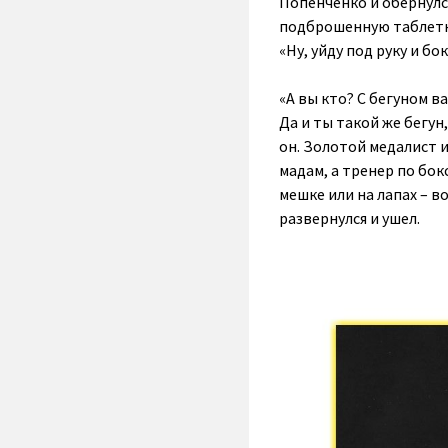
Попенченко и обернулс
подброшенную таблетку
«Ну, уйду под руку и бо
«А вы кто? С бегуном в
Да и ты такой же бегун
он. Золотой медалист и
мадам, а тренер по бокс
мешке или на лапах – в
развернулся и ушел.