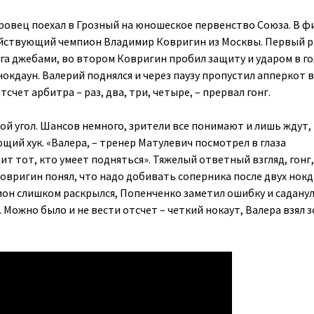
оровец поехал в Грозный на юношеское первенство Союза. В ф
йствующий чемпион Владимир Ковригин из Москвы. Первый р
уга джебами, во втором Ковригин пробил защиту и ударом в г
окдаун. Валерий поднялся и через паузу пропустил апперкот в
счет арбитра – раз, два, три, четыре, – прервал гонг.
ой угол. Шансов немного, зрители все понимают и лишь ждут,
щий хук. «Валера, – тренер Матулевич посмотрел в глаза
ит тот, кто умеет подняться». Тяжелый ответный взгляд, гонг
овригин понял, что надо добивать соперника после двух нокд
пион слишком раскрылся, Попенченко заметил ошибку и садану
 Можно было и не вести отсчет – четкий нокаут, Валера взял 