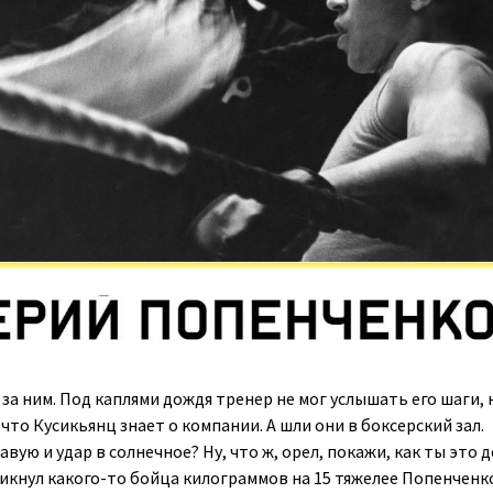
за ним. Под каплями дождя тренер не мог услышать его шаги, 
что Кусикьянц знает о компании. А шли они в боксерский зал.
авую и удар в солнечное? Ну, что ж, орел, покажи, как ты это 
ликнул какого-то бойца килограммов на 15 тяжелее Попенченк