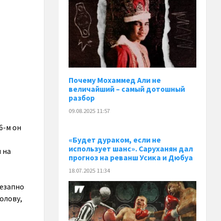
Почему Мохаммед Али не
величайший – самый дотошный
разбор
09.08.2025 11:57
6-м он
«Будет дураком, если не
использует шанс». Саруханян дал
 на
прогноз на реванш Усика и Дюбуа
18.07.2025 11:34
незапно
голову,