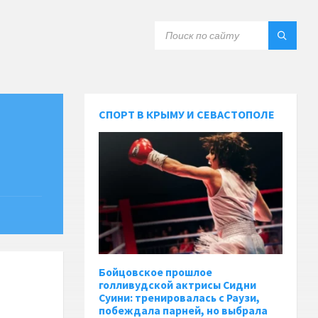
СПОРТ В КРЫМУ И СЕВАСТОПОЛЕ
Бойцовское прошлое
голливудской актрисы Сидни
Суини: тренировалась с Раузи,
побеждала парней, но выбрала