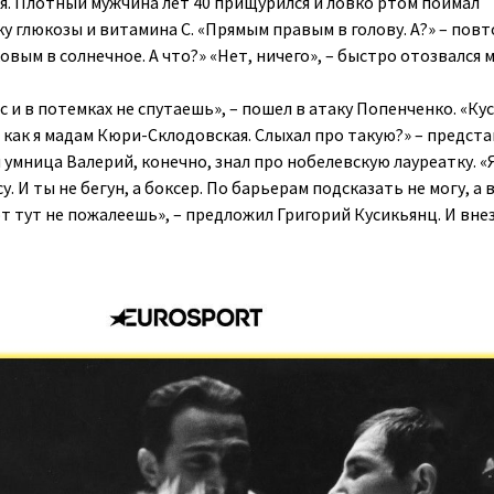
я. Плотный мужчина лет 40 прищурился и ловко ртом поймал
 глюкозы и витамина C. «Прямым правым в голову. А?» – повт
ковым в солнечное. А что?» «Нет, ничего», – быстро отозвался 
ас и в потемках не спутаешь», – пошел в атаку Попенченко. «Ку
, как я мадам Кюри-Склодовская. Слыхал про такую?» – предст
 умница Валерий, конечно, знал про нобелевскую лауреатку. «
у. И ты не бегун, а боксер. По барьерам подсказать не могу, а 
от тут не пожалеешь», – предложил Григорий Кусикьянц. И вне