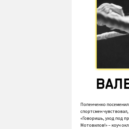
Попенченко посеменил 
спортсмен чувствовал, 
«Говоришь, уход под пр
Мотовилов!» – коуч ок