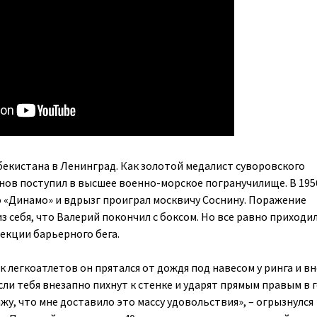
збекистана в Ленинград. Как золотой медалист суворовского
нов поступил в высшее военно-морское погранучилище. В 195
о «Динамо» и вдрызг проиграл москвичу Соснину. Поражение
з себя, что Валерий покончил с боксом. Но все равно приходил
секции барьерного бега.
 легкоатлетов он прятался от дождя под навесом у ринга и в
Если тебя внезапно пихнут к стенке и ударят прямым правым в 
жу, что мне доставило это массу удовольствия», – огрызнулся