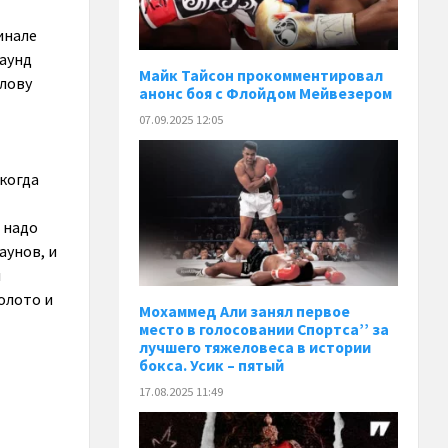
инале
аунд
Майк Тайсон прокомментировал
олову
анонс боя с Флойдом Мейвезером
07.09.2025 12:05
 когда
, надо
аунов, и
л
золото и
Мохаммед Али занял первое
место в голосовании Спортса’’ за
лучшего тяжеловеса в истории
бокса. Усик – пятый
17.08.2025 11:49