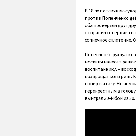
В 18 лет отличник-сув
против Попенченко де
оба проверяли друг др
отправил соперника в н
солнечное сплетение. От
Попенченко рухнул в св
москвич нанесет решаю
воспитаннику, – восход
возвращаться в ринг. К
попер в атаку. Но чем
перекрестным в голову.
выиграл 30-й бой из 30.