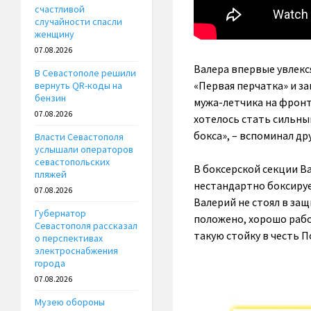
счастливой
случайности спасли
женщину
07.08.2026
Валера впервые увлекся
В Севастополе решили
«Первая перчатка» и за
вернуть QR-коды на
бензин
мужа-летчика на фронт
07.08.2026
хотелось стать сильн
бокса», – вспоминал др
Власти Севастополя
услышали операторов
севастопольских
В боксерской секции В
пляжей
нестандартно боксируе
07.08.2026
Валерий не стоял в защ
Губернатор
положено, хорошо рабо
Севастополя рассказал
такую стойку в честь 
о перспективах
электроснабжения
города
07.08.2026
Музею обороны