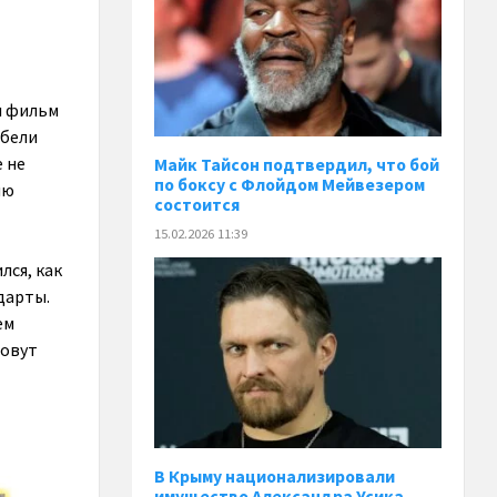
л фильм
ибели
 не
Майк Тайсон подтвердил, что бой
по боксу с Флойдом Мейвезером
ию
состоится
15.02.2026 11:39
лся, как
дарты.
ем
зовут
В Крыму национализировали
имущество Александра Усика