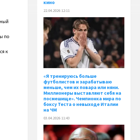
кино
22.04.2026 12:11
вный
ы по
ся к
«Я тренируюсь больше
футболистов и зарабатываю
меньше, чем их повара или няни.
Миллионеры выставляют себя на
посмешище». Чемпионка мира по
боксу Теста о невыходе Италии
на ЧМ
03.04.2026 11:43