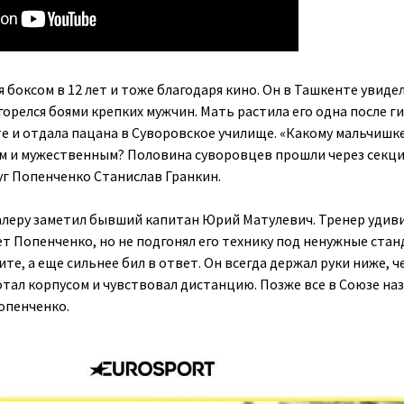
 боксом в 12 лет и тоже благодаря кино. Он в Ташкенте увиде
горелся боями крепких мужчин. Мать растила его одна после г
е и отдала пацана в Суворовское училище. «Какому мальчишке
ым и мужественным? Половина суворовцев прошли через секц
уг Попенченко Станислав Гранкин.
алеру заметил бывший капитан Юрий Матулевич. Тренер удиви
т Попенченко, но не подгонял его технику под ненужные стан
ите, а еще сильнее бил в ответ. Он всегда держал руки ниже, ч
тал корпусом и чувствовал дистанцию. Позже все в Союзе на
Попенченко.