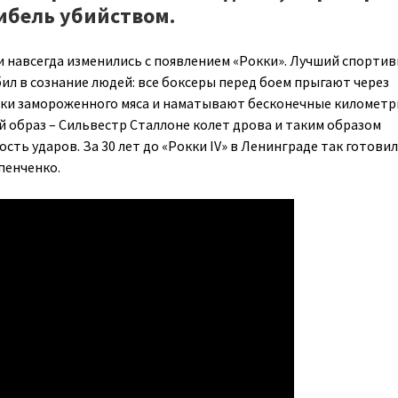
гибель убийством.
 навсегда изменились с появлением «Рокки». Лучший спорти
ил в сознание людей: все боксеры перед боем прыгают через
уски замороженного мяса и наматывают бесконечные километр
й образ – Сильвестр Сталлоне колет дрова и таким образом
ость ударов. За 30 лет до «Рокки IV» в Ленинграде так готовил
пенченко.