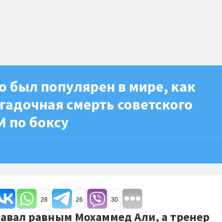
 был популярен в мире, как
агадочная смерть советского
И по боксу
28
26
30
авал равным Мохаммед Али, а тренер