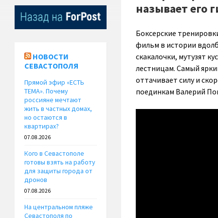
называет его 
Боксерские тренировки
фильм в истории вдолб
скакалочки, мутузят к
НОВОСТИ
СЕВАСТОПОЛЯ
лестницам. Самый ярки
оттачивает силу и скор
Прямой эфир «ЕСТЬ
поединкам Валерий По
ТЕМА». Почему
россияне мечтают
жить в частных домах,
но остаются в
квартирах?
07.08.2026
Кого в Севастополе
готовы взять на работу
для защиты города от
дронов
07.08.2026
На центральном пляже
Севастополя по