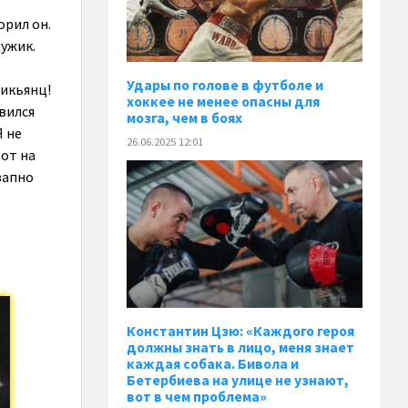
орил он.
мужик.
Удары по голове в футболе и
сикьянц!
хоккее не менее опасны для
авился
мозга, чем в боях
Я не
26.06.2025 12:01
вот на
запно
Константин Цзю: «Каждого героя
должны знать в лицо, меня знает
каждая собака. Бивола и
Бетербиева на улице не узнают,
вот в чем проблема»