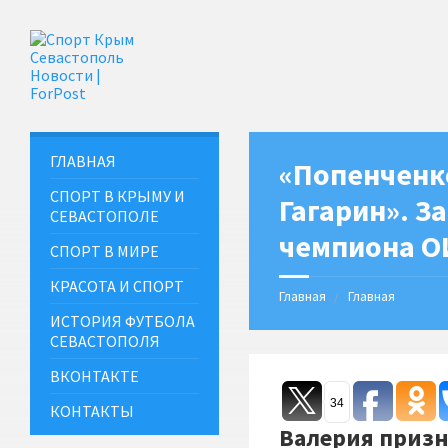
ГЛАВНАЯ
«Попенченко
СПОРТ В КРЫМУ И
Гагарин». З
СЕВАСТОПОЛЕ
чемпиона О
СПОРТ В МИРЕ
КРАСОТА И СПОРТ
Главная
Главная
ИСТОРИЯ ФУТБОЛА
СЕВАСТОПОЛЯ
ВКОНТАКТЕ
34
КОНТАКТЫ
Валерия призн