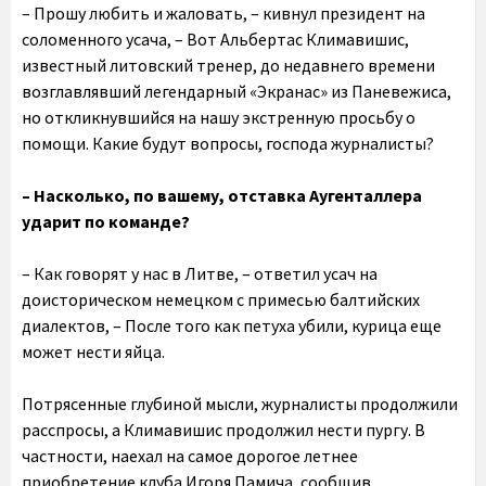
– Прошу любить и жаловать, – кивнул президент на
соломенного усача, – Вот Альбертас Климавишис,
известный литовский тренер, до недавнего времени
возглавлявший легендарный «Экранас» из Паневежиса,
но откликнувшийся на нашу экстренную просьбу о
помощи. Какие будут вопросы, господа журналисты?
– Насколько, по вашему, отставка Аугенталлера
ударит по команде?
– Как говорят у нас в Литве, – ответил усач на
доисторическом немецком с примесью балтийских
диалектов, – После того как петуха убили, курица еще
может нести яйца.
Потрясенные глубиной мысли, журналисты продолжили
расспросы, а Климавишис продолжил нести пургу. В
частности, наехал на самое дорогое летнее
приобретение клуба Игоря Памича, сообщив