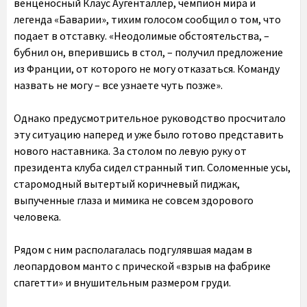
венценосный Клаус Аугенталлер, чемпион мира и
легенда «Баварии», тихим голосом сообщил о том, что
подает в отставку. «Неодолимые обстоятельства, –
бубнил он, вперившись в стол, – получил предложение
из Франции, от которого не могу отказаться. Команду
назвать не могу – все узнаете чуть позже».
Однако предусмотрительное руководство просчитало
эту ситуацию наперед и уже было готово представить
нового наставника. За столом по левую руку от
президента клуба сидел странный тип. Соломенные усы,
старомодный вытертый коричневый пиджак,
выпученные глаза и мимика не совсем здорового
человека.
Рядом с ним располагалась подгулявшая мадам в
леопардовом манто с прической «взрыв на фабрике
спагетти» и внушительным размером груди.