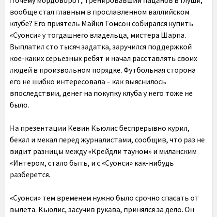
Почему мордоворот, тренировавший пацанов в глуши,
вообще стал главным в прославленном валлийском
клубе? Его приятель Майкл Томсон собирался купить
«Суонси» у тогдашнего владельца, мистера Шарпа.
Выплатил сто тысяч задатка, заручился поддержкой
кое-каких серьезных ребят и начал расставлять своих
людей в произвольном порядке. Футбольная сторона
его не шибко интересовала – как выяснилось
впоследствии, денег на покупку клуба у него тоже не
было.
На презентации Кевин Кьюлис беспрерывно курил,
бекал и мекал перед журналистами, сообщив, что раз не
видит разницы между «Крейдли тауном» и миланским
«Интером, стало быть, и с «Суонси» как-нибудь
разберется.
«Суонси» тем временем нужно было срочно спасать от
вылета. Кьюлис, засучив рукава, принялся за дело. Он