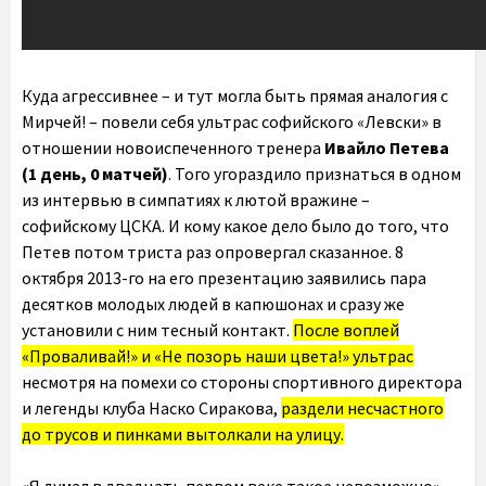
Куда агрессивнее – и тут могла быть прямая аналогия с
Мирчей! – повели себя ультрас софийского «Левски» в
отношении новоиспеченного тренера
Ивайло Петева
(1 день, 0 матчей)
. Того угораздило признаться в одном
из интервью в симпатиях к лютой вражине –
софийскому ЦСКА. И кому какое дело было до того, что
Петев потом триста раз опровергал сказанное. 8
октября 2013-го на его презентацию заявились пара
десятков молодых людей в капюшонах и сразу же
установили с ним тесный контакт.
После воплей
«Проваливай!» и «Не позорь наши цвета!» ультрас
несмотря на помехи со стороны спортивного директора
и легенды клуба Наско Сиракова,
раздели несчастного
до трусов и пинками вытолкали на улицу.