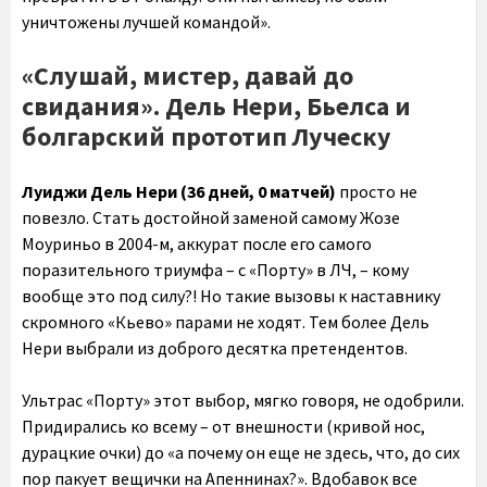
уничтожены лучшей командой».
«Слушай, мистер, давай до
свидания». Дель Нери, Бьелса и
болгарский прототип Луческу
Луиджи Дель Нери (36 дней, 0 матчей)
просто не
повезло. Стать достойной заменой самому Жозе
Моуриньо в 2004-м, аккурат после его самого
поразительного триумфа – с «Порту» в ЛЧ, – кому
вообще это под силу?! Но такие вызовы к наставнику
скромного «Кьево» парами не ходят. Тем более Дель
Нери выбрали из доброго десятка претендентов.
Ультрас «Порту» этот выбор, мягко говоря, не одобрили.
Придирались ко всему – от внешности (кривой нос,
дурацкие очки) до «а почему он еще не здесь, что, до сих
пор пакует вещички на Апеннинах?». Вдобавок все