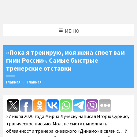
МЕНЮ
«Пока я тренирую, моя жена споет вам
гимн России». Самые быстрые
тренерские отставки
Главная
Главная
27 июля 2020 года Мирча Луческу написал Игорю Суркису
трагическое письмо. Мол, не смогу выполнять
обязанности тренера киевского «Динамо» в связи с… И