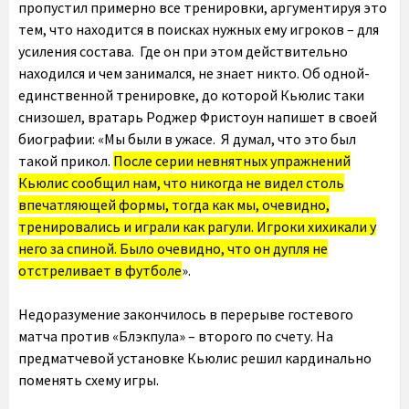
пропустил примерно все тренировки, аргументируя это
тем, что находится в поисках нужных ему игроков – для
усиления состава. Где он при этом действительно
находился и чем занимался, не знает никто. Об одной-
единственной тренировке, до которой Кьюлис таки
снизошел, вратарь Роджер Фристоун напишет в своей
биографии: «Мы были в ужасе. Я думал, что это был
такой прикол.
После серии невнятных упражнений
Кьюлис сообщил нам, что никогда не видел столь
впечатляющей формы, тогда как мы, очевидно,
тренировались и играли как рагули. Игроки хихикали у
него за спиной. Было очевидно, что он дупля не
отстреливает в футболе
».
Недоразумение закончилось в перерыве гостевого
матча против «Блэкпула» – второго по счету. На
предматчевой установке Кьюлис решил кардинально
поменять схему игры.