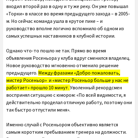
входил второй раз в одну и ту же реку. Он уже повышал
«Торки» в классе во время предыдущего захода – в 2005-
м. Но сейчас команда ушла в крутое пике – и
руководство вполне логично вспомнило об одном из
самых успешных наставников в клубной истории.
Однако что-то пошло не так. Прямо во время
объявления Росеньора у клуба вдруг сменился владелец.
Новое руководство мгновенно отменило решение
предыдущего.
Между фразами «Добро пожаловать,
мистер Росеньор» и «мистер Росеньор больше у нас не
работает» прошло 10 минут.
Уволенный рекордсмен
воспринял ситуацию с юмором: «По всей видимости, я
действительно проделал отличную работу, поэтому они
так быстро отпустили меня».
Именно случай с Росеньором объективно является
самым коротким пребыванием тренера на должности.