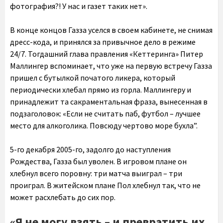
фотография?! У нас и газет таких нет».
В конце концов Газза уселся в своем кабинете, не снимая
дресс-кода, и принялся за привычное дело в режиме
24/7. Тогдашний глава правления «Кеттеринга» Питер
Маллингер вспоминает, что уже на первую встречу Газза
пришел с бутылкой початого ликера, который
периодически хлебал прямо из горла. Маллингеру и
принадлежит та сакраментальная фраза, вынесенная в
подзаголовок: «Если не считать паб, футбол – лучшее
место для алкоголика. Повсюду чертово море бухла”.
5-го декабря 2005-го, задолго до наступления
Рождества, Газза был уволен. В игровом плане он
хлебнул всего поровну: три матча выиграл – три
проиграл. В житейском плане Пол хлебнул так, что не
может расхлебать до сих пор.
«Я не могу взять – и превратить их