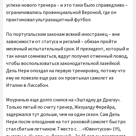
успехи нового тренера – и это таки было справедливо –
ограничивались провинциальной Вероной, где он
практиковал ультразащитный футбол.
По португальским законам всякий иностранец – вне
зависимости от статуса и регалий – обязан пройти
месячный испытательный срок. И президент, который и
так начал сомневаться, вдруг получил отменный повод,
чтобы воспользоваться законодательной лазейкой.
Дель Нери опоздал на первую тренировку, потому что
ему не повезло еще раз: он провтыкал самолет из
Италии в Лиссабон.
Моуринью еще долго снился на «Эштадиу де Драгау».
Только пятый по счету тренер, Жезуалду Ферейра,
задержался тут дольше, чем на один сезон. Сам Дель
Нери после опоздания на тот роковой самолет быстро
стал сбитым летчиком: 7 место с… «Ювентусом» (!!!),