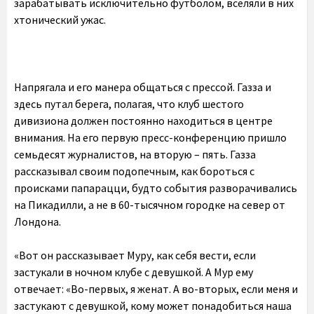
зарабатывать исключительно футболом, вселяли в них
хтонический ужас.
Напрягала и его манера общаться с прессой. Газза и
здесь путал берега, полагая, что клуб шестого
дивизиона должен постоянно находиться в центре
внимания. На его первую пресс-конференцию пришло
семьдесят журналистов, на вторую – пять. Газза
рассказывал своим подопечным, как бороться с
происками папарацци, будто события разворачивались
на Пикадилли, а не в 60-тысячном городке на север от
Лондона.
«Вот он рассказывает Муру, как себя вести, если
застукали в ночном клубе с девушкой. А Мур ему
отвечает: «Во-первых, я женат. А во-вторых, если меня и
застукают с девушкой, кому может понадобиться наша