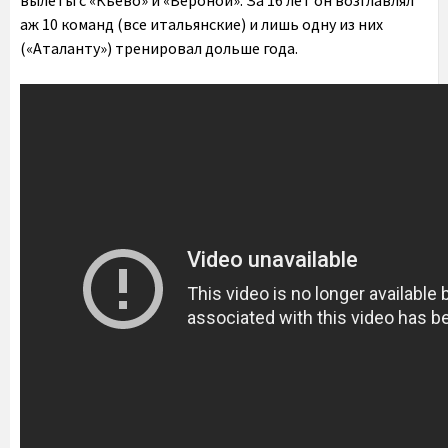
вылеты с «Кьево» и «Вероной». За 16 лет он возглавлял
аж 10 команд (все итальянские) и лишь одну из них
(«Аталанту») тренировал дольше года.