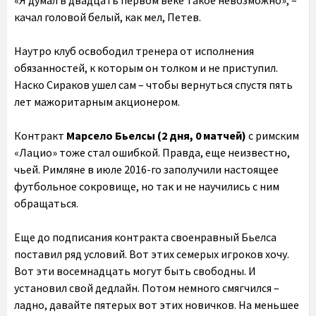
«Я думал в двадцать первом веке такое невозможно», –
качал головой белый, как мел, Петев.
Наутро клуб освободил тренера от исполнения
обязанностей, к которым он толком и не приступил.
Наско Сираков ушел сам – чтобы вернуться спустя пять
лет мажоритарным акционером.
Контракт
Марсело Бьелсы (2 дня, 0 матчей)
с римским
«Лацио» тоже стал ошибкой. Правда, еще неизвестно,
чьей. Римляне в июле 2016-го заполучили настоящее
футбольное сокровище, но так и не научились с ним
обращаться.
Еще до подписания контракта своенравный Бьелса
поставил ряд условий. Вот этих семерых игроков хочу.
Вот эти восемнадцать могут быть свободны. И
установил свой дедлайн. Потом немного смягчился –
ладно, давайте пятерых вот этих новичков. На меньшее