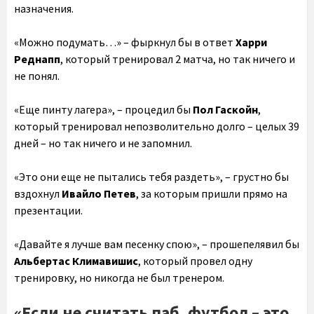
назначения.
«Можно подумать…» – фыркнул бы в ответ
Х
арри
Реднапп
, который тренировал 2 матча, но так ничего и
не понял.
«Еще пинту лагера», – процедил бы
Пол Гаскойн
,
который тренировал непозволительно долго – целых 39
дней – но так ничего и не запомнил.
«Это они еще не пытались тебя раздеть», – грустно бы
вздохнул
Ивайло Петев
, за которым пришли прямо на
презентации.
«Давайте я лучше вам песенку спою», – прошепелявил бы
Альбертас Климавишис
, который провел одну
тренировку, но никогда не был тренером.
«Если не считать паб, футбол – это