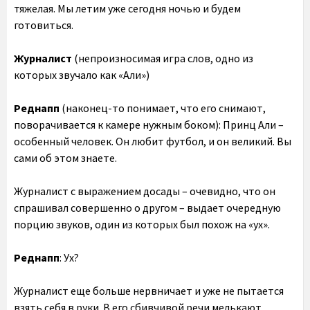
тяжелая. Мы летим уже сегодня ночью и будем
готовиться.
Журналист
(непроизносимая игра слов, одно из
которых звучало как «Али»)
Реднапп
(наконец-то понимает, что его снимают,
поворачивается к камере нужным боком): Принц Али –
особенный человек. Он любит футбол, и он великий. Вы
сами об этом знаете.
Журналист с выражением досады – очевидно, что он
спрашивал совершенно о другом – выдает очередную
порцию звуков, один из которых был похож на «ух».
Реднапп
: Ух?
Журналист еще больше нервничает и уже не пытается
взять себя в руки. В его сбивчивой речи мелькают