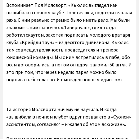
Вспоминает Пол Молсворт: «Кьюлис выглядел как
вышибала в ночном клубе. Толстая шея, подозрительная
ряха. С ним реально стремно было иметь дело. Мы были
знакомы с ним шапочно: «Ливерпуль», где я тогда
работал скаутом, захотел подписать молодого вратаря
клуба «Крейдли таун» – из десятого дивизиона. Кьюлис
там совмещал должность председателя и тренера
юношеской команды. Мы с ним встретились в пабе, обо
всем договорились, а потом он вдруг заломил 50 штук. И
это при том, что через неделю парня можно было
подписать бесплатно. Я выглядел полным идиотом».
Та история Молсворта ничему не научила. И когда
«вышибала в ночном клубе» вдруг позвал его в «Суонси»
ассистентом, согласился – и жалел об этом всю жизнь.