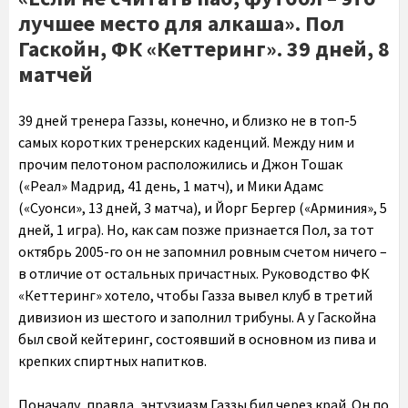
лучшее место для алкаша». Пол
Гаскойн, ФК «Кеттеринг». 39 дней, 8
матчей
39 дней тренера Газзы, конечно, и близко не в топ-5
самых коротких тренерских каденций. Между ним и
прочим пелотоном расположились и Джон Тошак
(«Реал» Мадрид, 41 день, 1 матч), и Мики Адамс
(«Суонси», 13 дней, 3 матча), и Йорг Бергер («Арминия», 5
дней, 1 игра). Но, как сам позже признается Пол, за тот
октябрь 2005-го он не запомнил ровным счетом ничего –
в отличие от остальных причастных. Руководство ФК
«Кеттеринг» хотело, чтобы Газза вывел клуб в третий
дивизион из шестого и заполнил трибуны. А у Гаскойна
был свой кейтеринг, состоявший в основном из пива и
крепких спиртных напитков.
Поначалу, правда, энтузиазм Газзы бил через край. Он по