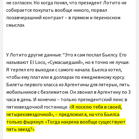
не согласен. Но когда понял, что президент Лотито не
собирается покупать вообще никого, порвал
позавчерашний контракт – в прямом и переносном
смыслах.
У Лотито другие данные: “Это я сам послал Бьелсу. Его
называют El Loco, «Сумасшедший», но я точно не лучше.
Я терпел его выходки с самого начала. Бьелса хотел,
чтобы ему платили в долларах по ежедневному курсу.
Билеты первого класса из Аргентины для пятерых, пять
мобильников с безлимитом. Он звонил в Аргентину по 3
часа в день. И конечно – только президентский люкс в
пятизвездочной гостинице.
«Я поселю тебя в своей,
четырехзвездочной», – предложил я, на что Бьелса
только фыркнул: «Тогда нахрена вообще существуют
пять звезд?»