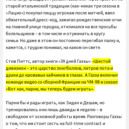
старой итальянской традиции (как-никак три сезона в
«Лацио») покупал пиццу игрокам после матчей, ввел
обязательный дресс-код, зажигал рождественские огни
на главной улице городка, откликался на все просьбы
болельщиков – в том числе и отужинать в кругу
семьи. Но даже в этом он постоянно перегибал палку и,
кажется, с трудом понимал, на каком он свете.
Стив Питтс, автор книги «39 дней Газзы»:
«Шестой
дивизион – это царство лонгболлов, литров пота и
драки до кровавых зайчиков в глазах. А Газза включил
команде видео со сборной Франции на ЧМ-98 и сказал:
«Вот как, парни, мы теперь будем играть».
Парни бы и рады играть, как Зидан и Дешам, но
тренировались они лишь дважды в неделю – в
свободное от основной работы время. Разговоры Газзы
о том, что им стоит сесть на full-time contract и