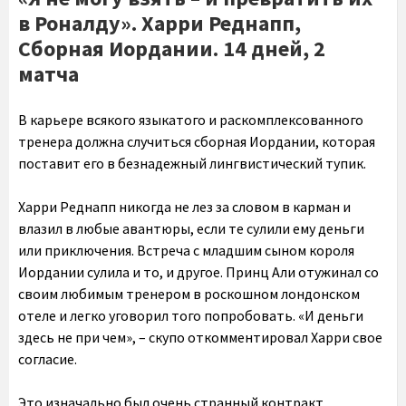
в Роналду». Харри Реднапп,
Сборная Иордании. 14 дней, 2
матча
В карьере всякого языкатого и раскомплексованного
тренера должна случиться сборная Иордании, которая
поставит его в безнадежный лингвистический тупик.
Харри Реднапп никогда не лез за словом в карман и
влазил в любые авантюры, если те сулили ему деньги
или приключения. Встреча с младшим сыном короля
Иордании сулила и то, и другое. Принц Али отужинал со
своим любимым тренером в роскошном лондонском
отеле и легко уговорил того попробовать. «И деньги
здесь не при чем», – скупо откомментировал Харри свое
согласие.
Это изначально был очень странный контракт,