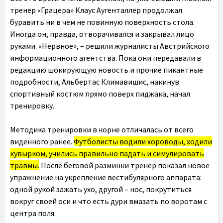
тренер «Грацера» Клаус Аугенталлер продолжал
буравить ни в чем не повинную поверхность стола.
Иногда он, правда, отворачивался и закрывал лицо
руками. «Нервное», – решили журналисты Австрийского
информационного агентства. Пока они передавали в
редакцию шокирующую новость и прочие пикантные
подробности, Альбертас Климавишис, накинув
спортивный костюм прямо поверх пиджака, начал
тренировку.
Методика тренировки в корне отличалась от всего
виденного ранее.
Футболисты водили хороводы, ходили
кувырком, учились правильно падать и симулировать
травмы.
После беговой разминки тренер показал новое
упражнение на укрепление вестибулярного аппарата:
одной рукой зажать ухо, другой – нос, покрутиться
вокруг своей оси и что есть дури вмазать по воротам с
центра поля.