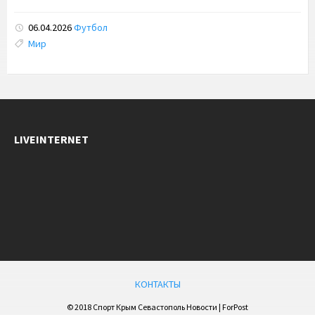
06.04.2026
Футбол
Tags:
Мир
LIVEINTERNET
КОНТАКТЫ
© 2018 Спорт Крым Севастополь Новости | ForPost