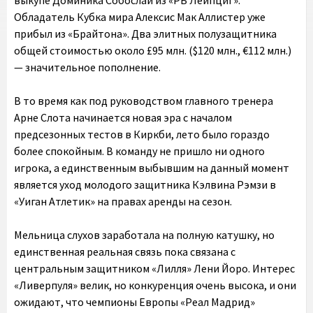
выкупе Доминика Собослаи из «РБ Лейпциг».
Обладатель Кубка мира Алексис Мак Аллистер уже
прибыл из «Брайтона». Два элитных полузащитника
общей стоимостью около £95 млн. ($120 млн., €112 млн.)
— значительное пополнение.
В то время как под руководством главного тренера
Арне Слота начинается новая эра с началом
предсезонных тестов в Киркби, лето было гораздо
более спокойным. В команду не пришло ни одного
игрока, а единственным выбывшим на данный момент
является уход молодого защитника Кэлвина Рэмзи в
«Уиган Атлетик» на правах аренды на сезон.
Мельница слухов заработала на полную катушку, но
единственная реальная связь пока связана с
центральным защитником «Лилля» Лени Йоро. Интерес
«Ливерпуля» велик, но конкуренция очень высока, и они
ожидают, что чемпионы Европы «Реал Мадрид»