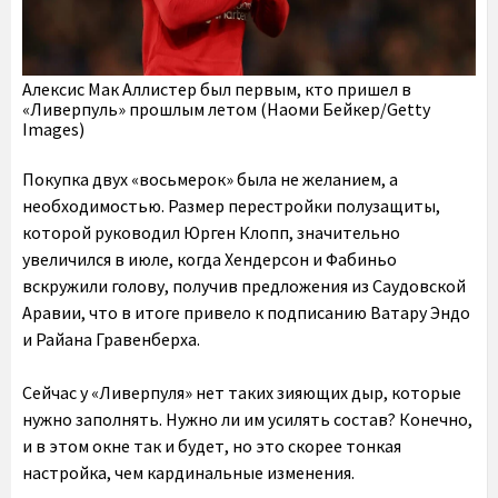
Алексис Мак Аллистер был первым, кто пришел в
«Ливерпуль» прошлым летом (Наоми Бейкер/Getty
Images)
Покупка двух «восьмерок» была не желанием, а
необходимостью. Размер перестройки полузащиты,
которой руководил Юрген Клопп, значительно
увеличился в июле, когда Хендерсон и Фабиньо
вскружили голову, получив предложения из Саудовской
Аравии, что в итоге привело к подписанию Ватару Эндо
и Райана Гравенберха.
Сейчас у «Ливерпуля» нет таких зияющих дыр, которые
нужно заполнять. Нужно ли им усилять состав? Конечно,
и в этом окне так и будет, но это скорее тонкая
настройка, чем кардинальные изменения.