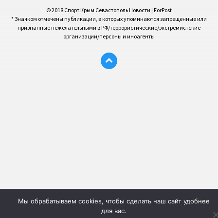
© 2018 Спорт Крым Севастополь Новости | ForPost
* Значком отмечены публикации, в которых упоминаются запрещенные или
признанные нежелательными в РФ/террористические/экстремистские
организации/персоны и иноагенты
Мы обрабатываем cookies, чтобы сделать наш сайт удобнее
для вас.