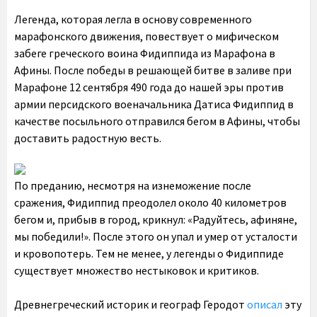
Легенда, которая легла в основу современного
марафонского движения, повествует о мифическом
забеге греческого воина Фидиппида из Марафона в
Афины. После победы в решающей битве в заливе при
Марафоне 12 сентября 490 года до нашей эры против
армии персидского военачальника Датиса Фидиппид в
качестве посыльного отправился бегом в Афины, чтобы
доставить радостную весть.
По преданию, несмотря на изнеможение после
сражения, Фидиппид преодолел около 40 километров
бегом и, прибыв в город, крикнул: «Радуйтесь, афиняне,
мы победили!». После этого он упал и умер от усталости
и кровопотерь. Тем не менее, у легенды о Фидиппиде
существует множество нестыковок и критиков.
Древнегреческий историк и географ Геродот
описал
эту