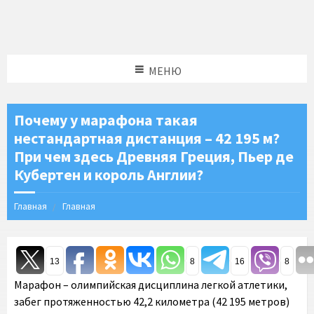
МЕНЮ
Почему у марафона такая
нестандартная дистанция – 42 195 м?
При чем здесь Древняя Греция, Пьер де
Кубертен и король Англии?
Главная
Главная
13
8
16
8
Марафон – олимпийская дисциплина легкой атлетики,
забег протяженностью 42,2 километра (42 195 метров)