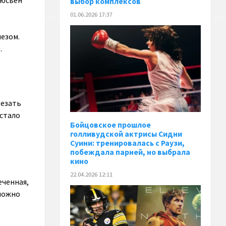
Люсьен
выбор комплексов
01.06.2026 17:37
езом.
.
резать
 стало
Бойцовское прошлое
голливудской актрисы Сидни
Суини: тренировалась с Раузи,
побеждала парней, но выбрала
кино
22.04.2026 12:11
еченная,
зможно