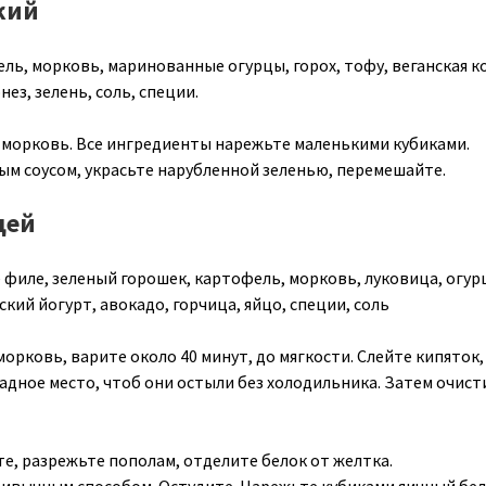
кий
ль, морковь, маринованные огурцы, горох, тофу, веганская к
ез, зелень, соль, специи.
морковь. Все ингредиенты нарежьте маленькими кубиками.
ым соусом, украсьте нарубленной зеленью, перемешайте.
цей
 филе, зеленый горошек, картофель, морковь, луковица, огур
кий йогурт, авокадо, горчица, яйцо, специи, соль
орковь, варите около 40 минут, до мягкости. Слейте кипяток,
адное место, чтоб они остыли без холодильника. Затем очист
те, разрежьте пополам, отделите белок от желтка.