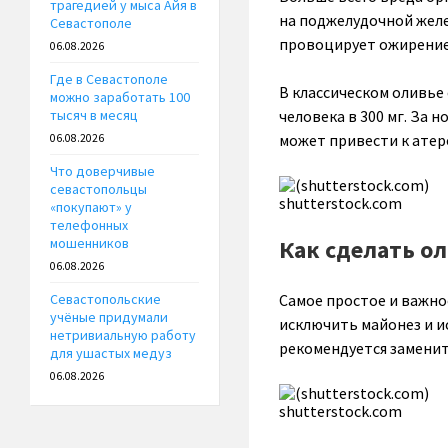
трагедией у мыса Айя в
на поджелудочной желе
Севастополе
провоцирует ожирение
06.08.2026
Где в Севастополе
В классическом оливье
можно заработать 100
человека в 300 мг. За 
тысяч в месяц
может привести к атер
06.08.2026
Что доверчивые
севастопольцы
shutterstock.com
«покупают» у
телефонных
Как сделать о
мошенников
06.08.2026
Самое простое и важно
Севастопольские
учёные придумали
исключить майонез и и
нетривиальную работу
рекомендуется заменить
для ушастых медуз
06.08.2026
shutterstock.com