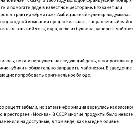
 напоминает сказку. В 1860 году молодой французский повар 
ть и помогать дяде в известном ресторане. Его заметили
аром в трактир «Эрмитаж». Амбициозный кулинар выдумывал
и для одной компании предложил салат, заправленный майон
чным: говяжий язык, икра, желе из бульона, каперсы, майонез
вилось, но они вернулись на следующий день, и попросили на
кие кубики и обязательно заправить майонезом. В заведение
лающих попробовать оригинальное блюдо.
ро рецепт забыли, но затем информация вернулась как засекр
ко в ресторане «Москва». В СССР многие продукты было нево
аменили на доступные, в том виде, как мы едим оливье.