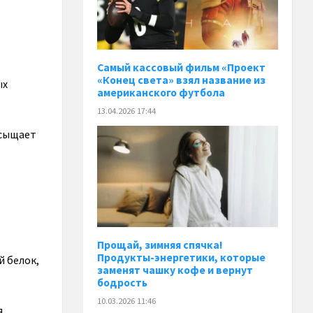
Самый кассовый фильм «Проект
«Конец света» взял название из
ых
американского футбола
13.04.2026 17:44
асыщает
Прощай, зимняя спячка!
Продукты-энергетики, которые
 белок,
заменят чашку кофе и вернут
бодрость
10.03.2026 11:46
я