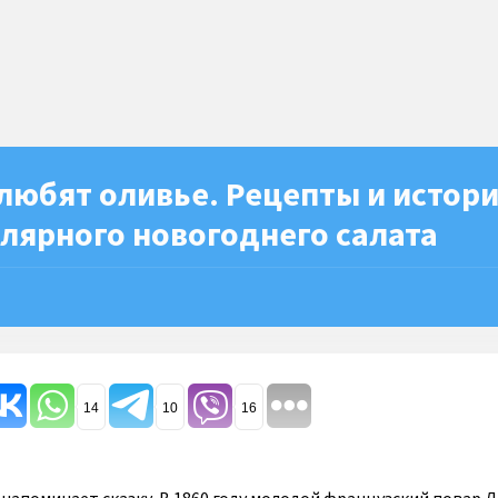
любят оливье. Рецепты и истор
лярного новогоднего салата
14
10
16