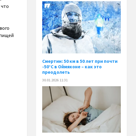
 что
ового
й пищей
Смертин: 50 км в 50 лет при почти
-50°C в Оймяконе – как это
преодолеть
30.01.2026 11:31