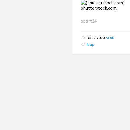
shutterstock.com
sport24
30.12.2020
ЗОЖ
Tags:
Мир