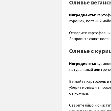
Оливье веганс
Ингредиенты:
картофе
горошек, постный майон
Отварите картофель и 
Заправьте салат постн
Оливье с кури
Ингредиенты:
куриное
натуральный или гречес
Вымойте картофель и м
уберите овощи в прохл
от кожуры.
Сварите яйцо и очисти