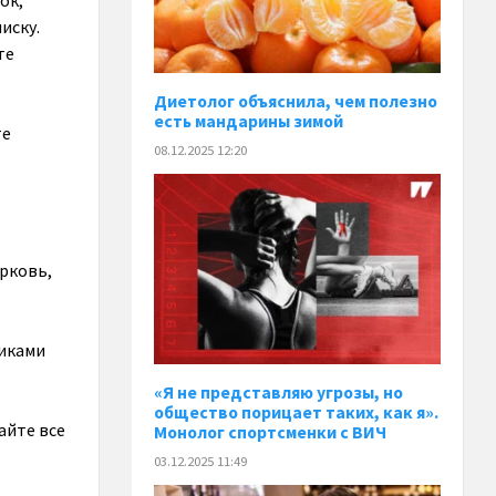
ок,
иску.
те
Диетолог объяснила, чем полезно
есть мандарины зимой
те
08.12.2025 12:20
рковь,
биками
«Я не представляю угрозы, но
общество порицает таких, как я».
айте все
Монолог спортсменки с ВИЧ
03.12.2025 11:49