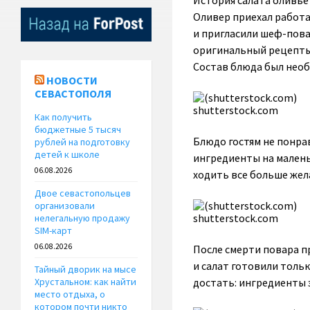
История салата оливье
Оливер приехал работа
и пригласили шеф-пов
оригинальный рецепты 
Состав блюда был необы
НОВОСТИ
СЕВАСТОПОЛЯ
shutterstock.com
Как получить
бюджетные 5 тысяч
Блюдо гостям не понра
рублей на подготовку
детей к школе
ингредиенты на малень
06.08.2026
ходить все больше же
Двое севастопольцев
организовали
shutterstock.com
нелегальную продажу
SIM-карт
06.08.2026
После смерти повара п
и салат готовили толь
Тайный дворик на мысе
достать: ингредиенты з
Хрустальном: как найти
место отдыха, о
котором почти никто