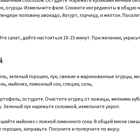
ивычным способом. Остудите. Нарежьте кубиками яичный бел
ук, огурцы. Измельчите филе. Сложите ингредиенты в общую м
лендере половину авокадо, йогурт, горчицу, и желток. Посоли
е салат, дайте настояться 10-15 минут. При желании, укрась
й
ль, зеленый горошек, лук, свежие и маринованные огурцы, мо
ень, майонез, лимонный сок, специи, соль,
ртофель, остудите. Очистите огурец от кожицы, мелкими ку
. Зеленый лук нарежьте соломкой, измельчите укроп.
ешайте майонез с ложкой лимонного сока. В общей миске смеш
горошек, заправьте. Посолите и поперчите по вкусу.