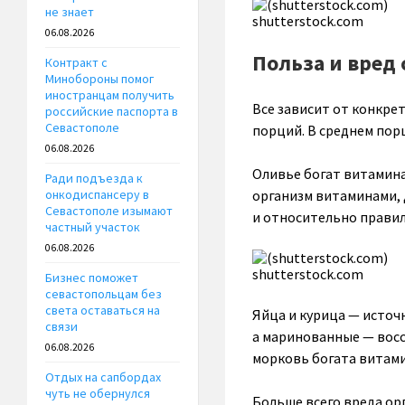
не знает
shutterstock.com
06.08.2026
Польза и вред 
Контракт с
Минобороны помог
иностранцам получить
Все зависит от конкре
российские паспорта в
Севастополе
порций. В среднем пор
06.08.2026
Оливье богат витамина
Ради подъезда к
организм витаминами, 
онкодиспансеру в
Севастополе изымают
и относительно прави
частный участок
06.08.2026
shutterstock.com
Бизнес поможет
севастопольцам без
света оставаться на
Яйца и курица — источн
связи
а маринованные — восс
06.08.2026
морковь богата витами
Отдых на сапбордах
чуть не обернулся
Больше всего вреда ор