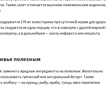
зе. Также салат отличается высоким гликемическим индексом,
.
 содержится 170 мг холестерина при суточной норме для здор
ночь съедается не одна порция, что в совокупе с другой жирно
осклерозу, а в дальнейшем — риску инфаркта или инсульта.
ливье полезным
е: заменить вредные ингредиенты на полезные. Желательно
спользовать греческий или натуральный йогурт. Также
 колбасу — на курицу, рыбу, краба, тунца, мясо перепелов.