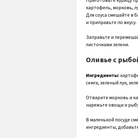
Приготовьте курицу пр
картофель, морковь, л
Для соуса смешайте в б
и приправьте по вкусу.
Заправьте и перемешайт
листочками зелени.
Оливье с рыбо
Ингредиенты:
картофе
семга, зеленый лук, зел
Отварите морковь и ка
нарежьте овощи и рыбу
В маленькой посуде см
ингредиенты, добавьте 