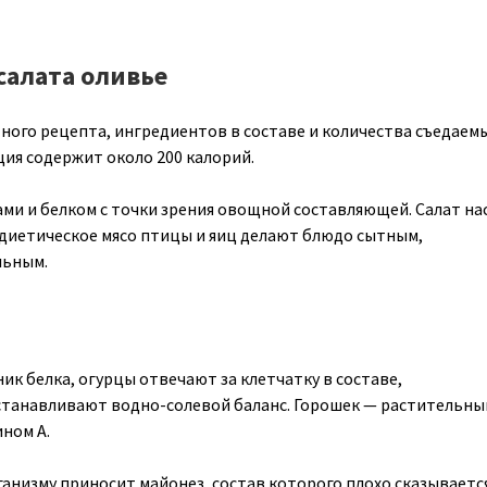
салата оливье
тного рецепта, ингредиентов в составе и количества съедаем
ция содержит около 200 калорий.
ми и белком с точки зрения овощной составляющей. Салат н
диетическое мясо птицы и яиц делают блюдо сытным,
льным.
ик белка, огурцы отвечают за клетчатку в составе,
танавливают водно-солевой баланс. Горошек — растительный
ном А.
ганизму приносит майонез, состав которого плохо сказываетс