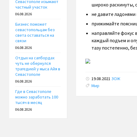
Севастополе изымают
широко раскинуты, о
частный участок
не давите ладонями н
06.08.2026
прижимайте поясницу
Бизнес поможет
севастопольцам без
направляйте фокус в
света оставаться на
каждый подъем и оп
связи
тазу постепенно, бе
06.08.2026
Отдых на сапбордах
чуть не обернулся
трагедией у мыса Айя в
Севастополе
19.08.2021
ЗОЖ
06.08.2026
Tags:
Мир
Где в Севастополе
можно заработать 100
тысяч в месяц
06.08.2026