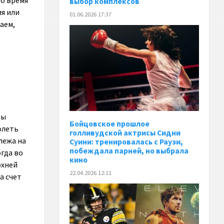
во время
выбор комплексов
я или
01.06.2026 17:37
аем,
цы
Бойцовское прошлое
олеть
голливудской актрисы Сидни
лежа на
Суини: тренировалась с Раузи,
побеждала парней, но выбрала
огда во
кино
рхней
22.04.2026 12:11
а счет