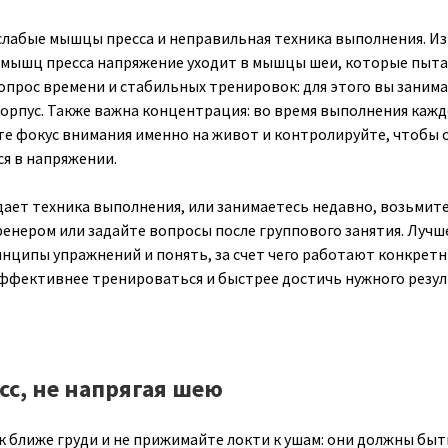
слабые мышцы пресса и неправильная техника выполнения. Из
 мышц пресса напряжение уходит в мышцы шеи, которые пыт
вопрос времени и стабильных тренировок: для этого вы заним
корпус. Также важна концентрация: во время выполнения кажд
е фокус внимания именно на живот и контролируйте, чтобы 
ся в напряжении.
адает техника выполнения, или занимаетесь недавно, возьмит
ренером или задайте вопросы после группового занятия. Лучш
нципы упражнений и понять, за счет чего работают конкрет
ффективнее тренироваться и быстрее достичь нужного резул
сс, не напрягая шею
 ближе груди и не прижимайте локти к ушам: они должны быт