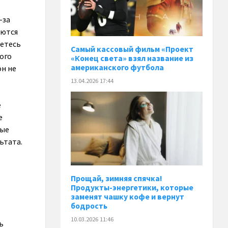
-за
аются
аетесь
Самый кассовый фильм «Проект
ого
«Конец света» взял название из
американского футбола
он не
13.04.2026 17:44
е
е
ные
ьтата.
Прощай, зимняя спячка!
Продукты-энергетики, которые
заменят чашку кофе и вернут
бодрость
10.03.2026 11:46
ь