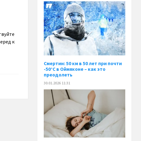
твуйте
еред к
Смертин: 50 км в 50 лет при почти
-50°C в Оймяконе – как это
преодолеть
30.01.2026 11:31