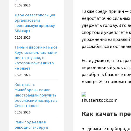
06.08.2026
Также среди причин — 
Двое севастопольцев
недостаточно сильных
организовали
удержать голову. Это 
нелегальную продажу
SIM-карт
спортом и укрепляете 
06.08.2026
упражнения направляйт
расслаблялся и оставал
Тайный дворик на мысе
Хрустальном: как найти
место отдыха, о
Если думаете, что стр
котором почти никто
персональный урок с т
не знает
разобрать базовые при
06.08.2026
мышцы. Это поможет э
Контракт с
Минобороны помог
иностранцам получить
shutterstock.com
российские паспорта в
Севастополе
Как качать пре
06.08.2026
Ради подъезда к
онкодиспансеру в
держите подбородок