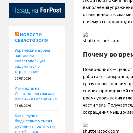
Любители покачать пре
выполнения упражнени
отвлеченность сказыва
почему это происходит
НОВОСТИ
СЕВАСТОПОЛЯ
shutterstock.com
Украинские дроны
Почему во вре
заставили
севастопольцев
задуматься о
Позвоночник — целостн
страховании
работают синхронно, и
06.08.2026
сразу по нескольким п
Как медик из
спине с приподнятой го
Севастополя спасала
время упражнения атлет
раненых в Геленджике
части тела. Получается,
06.08.2026
сокращения мышц живо
Как получить
бюджетные 5 тысяч
рублей на подготовку
shutterstock.com
детей к школе