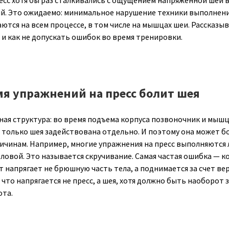
сс хотя бы раз сталкивались с ощущением напряженной шеи 
й. Это ожидаемо: минимальное нарушение техники выполнени
ются на всем процессе, в том числе на мышцах шеи. Рассказыв
 и как не допускать ошибок во время тренировки.
мя упражнений на пресс болит шея
ая структура: во время подъема корпуса позвоночник и мыш
 только шея задействована отдельно. И поэтому она может б
ричинам. Например, многие упражнения на пресс выполняются 
ловой. Это называется скручивание. Самая частая ошибка — к
 напрягает не брюшную часть тела, а поднимается за счет ве
 что напрягается не пресс, а шея, хотя должно быть наоборот з
та.