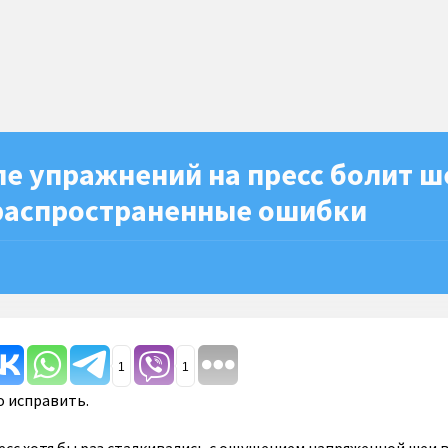
е упражнений на пресс болит ш
распространенные ошибки
1
1
о исправить.