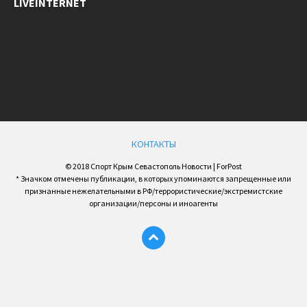
LIVEINTERNET
КОНТАКТЫ
© 2018 Спорт Крым Севастополь Новости | ForPost
* Значком отмечены публикации, в которых упоминаются запрещенные или
признанные нежелательными в РФ/террористические/экстремистские
организации/персоны и иноагенты