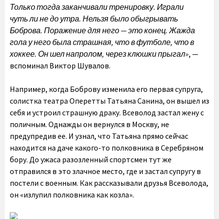
Только тогда заканчивали тренировку. Играли
чуть ли не до утра. Нельзя было обыгрывать
Боброва. Поражение для него — это конец. Жажда
гола у него была страшная, что в футболе, что в
хоккее. Он шел напролом, через клюшки прыгал»
, —
вспоминал Виктор Шувалов.
Например, когда Боброву изменила его первая супруга,
солистка театра Оперетты Татьяна Санина, он вышел из
себя и устроил страшную драку. Всеволод застал жену с
поличным. Однажды он вернулся в Москву, не
предупредив ее. И узнал, что Татьяна прямо сейчас
находится на даче какого-то полковника в Серебряном
бору. До ужаса разозленный спортсмен тут же
отправился в это злачное место, где и застал супругу в
постели с военным. Как рассказывали друзья Всеволода,
он «излупил полковника как козла».