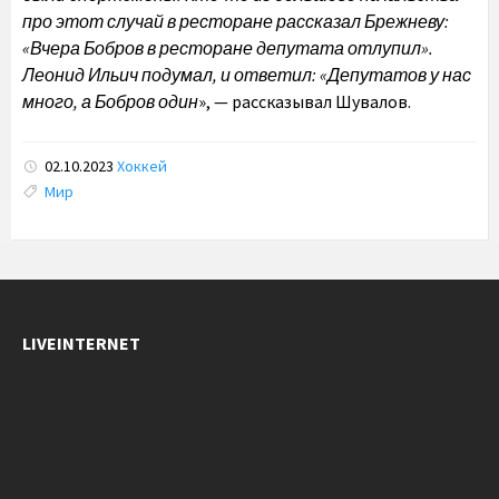
про этот случай в ресторане рассказал Брежневу:
«Вчера Бобров в ресторане депутата отлупил».
Леонид Ильич подумал, и ответил: «Депутатов у нас
много, а Бобров один
», — рассказывал Шувалов.
02.10.2023
Хоккей
Tags:
Мир
LIVEINTERNET