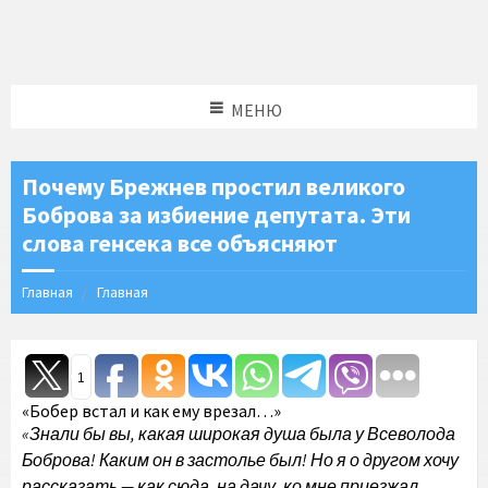
МЕНЮ
Почему Брежнев простил великого
Боброва за избиение депутата. Эти
слова генсека все объясняют
Главная
Главная
1
«Бобер встал и как ему врезал…»
«Знали бы вы, какая широкая душа была у Всеволода
Боброва! Каким он в застолье был! Но я о другом хочу
рассказать — как сюда, на дачу, ко мне приезжал.