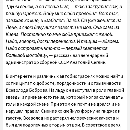
Трубы ведем, а он левша был, — так и закрутил сам, и
резьбу нарежет. Воду мне сюда проводил. Вот так,
заезжая ко мне, и «заболел» дачей. Он уже женился на
Лене, а свою дачу никак завести не мог. Она сама из
Киева. Постоянно ко мне сюда приезжал с женой.
Надо, говорю, доски перенести. И тащим — вдвоем.
Надо острогать что-то — первый хватается.
Большой молодец»
, — рассказывал легендарный
администратор сборной СССР Анатолий Сеглин.
В интернете и различных автобиографиях можно найти
сотни цитат о доброте, порядочности и отзывчивости
Всеволода Боброва. На льду он выступал в роли главной
звезды и признанного гения, который мог заколачивать
голы в каждой смене. При этом он почти не дрался и не
нарушал правил. Сменив хоккейную форму на пиджак и
галстук, Всеволод не растерял человеческих качеств и
был для подопечных вторым отцом. В советское время,