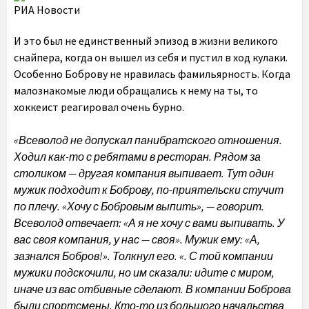
РИА Новости
И это был не единственный эпизод в жизни великого
снайпера, когда он вышел из себя и пустил в ход кулаки.
Особенно Боброву не нравилась фамильярность. Когда
малознакомые люди обращались к нему на ты, то
хоккеист реагировал очень бурно.
«Всеволод не допускал панибратского отношения.
Ходил как-то с ребятами в ресторан. Рядом за
столиком — другая компания выпивает. Тут один
мужик подходит к Боброву, по-приятельски стучит
по плечу. «Хочу с Бобровым выпить», — говорит.
Всеволод отвечает: «А я не хочу с вами выпивать. У
вас своя компания, у нас — своя». Мужик ему: «А,
зазнался Бобров!». Толкнул его. «. С той компании
мужики подскочили, но им сказали: идите с миром,
иначе из вас отбивные сделают. В компании Боброва
были спортсмены. Кто-то из большого начальства