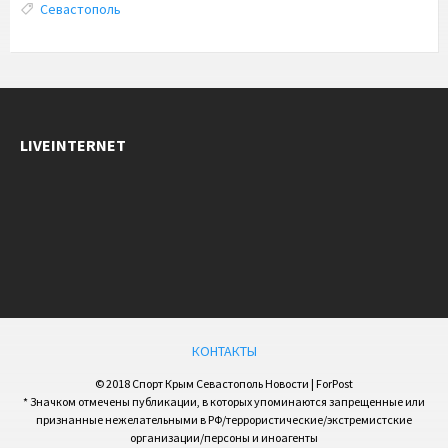
Tags:
Севастополь
LIVEINTERNET
КОНТАКТЫ
© 2018 Спорт Крым Севастополь Новости | ForPost
* Значком отмечены публикации, в которых упоминаются запрещенные или
признанные нежелательными в РФ/террористические/экстремистские
организации/персоны и иноагенты