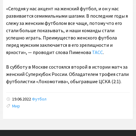
«Сегодня у нас акцент на женский футбол, и он у нас
развивается семимильными шагами. В последние годы я
слежу за женским футболом все чаще, потому что его
стали больше показывать, и наши команды стали
успешно играть. Преимущество женского футбола
перед мужским заключается в его зрелищности и
яркости», — проводит слова Пименова
ТАСС
.
В субботу в Москве состоялся второй в истории матч за
женский Суперкубок России. Обладателем трофея стали
футболистки «Локомотива», обыгравшие ЦСКА (2:1).
19.06.2022
Футбол
Tags:
Мир