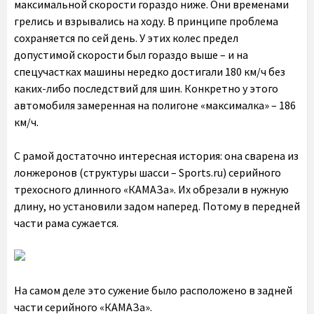
максимальной скорости гораздо ниже. Они временами
грелись и взрывались на ходу. В принципе проблема
сохраняется по сей день. У этих колес предел
допустимой скорости был гораздо выше – и на
спецучастках машины нередко достигали 180 км/ч без
каких-либо последствий для шин. Конкретно у этого
автомобиля замеренная на полигоне «максималка» – 186
км/ч.
С рамой достаточно интересная история: она сварена из
лонжеронов (структуры шасси – Sports.ru) серийного
трехосного длинного «КАМАЗа». Их обрезали в нужную
длину, но установили задом наперед. Потому в передней
части рама сужается.
На самом деле это сужение было расположено в задней
части серийного «КАМАЗа».