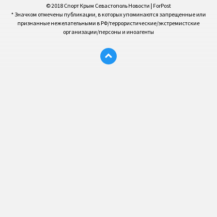
© 2018 Спорт Крым Севастополь Новости | ForPost
* Значком отмечены публикации, в которых упоминаются запрещенные или
признанные нежелательными в РФ/террористические/экстремистские
организации/персоны и иноагенты