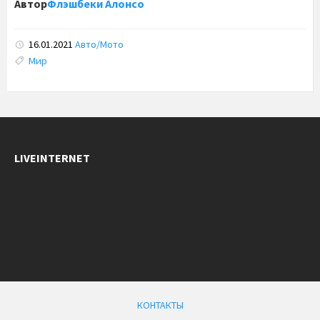
Автор
Флэшбеки Алонсо
16.01.2021
Авто/Мото
Tags:
Мир
LIVEINTERNET
КОНТАКТЫ