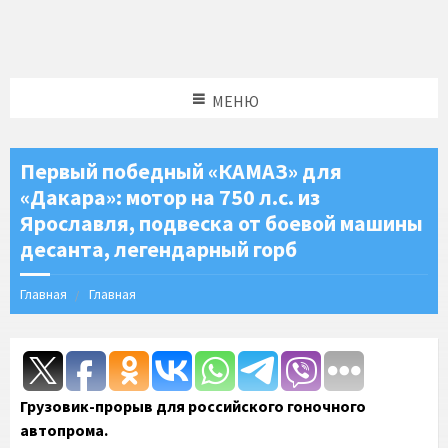
МЕНЮ
Первый победный «КАМАЗ» для
«Дакара»: мотор на 750 л.с. из
Ярославля, подвеска от боевой машины
десанта, легендарный горб
Главная
Главная
Грузовик-прорыв для российского гоночного
автопрома.