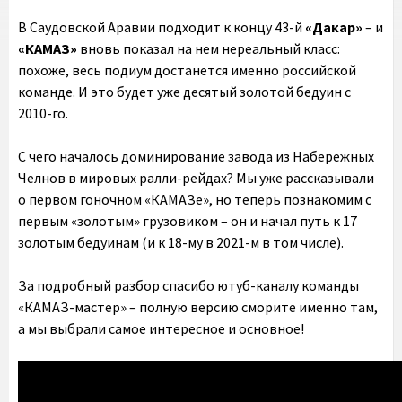
В Саудовской Аравии подходит к концу 43-й
«Дакар»
– и
«КАМАЗ»
вновь показал на нем нереальный класс:
похоже, весь подиум достанется именно российской
команде. И это будет уже десятый золотой бедуин с
2010-го.
С чего началось доминирование завода из Набережных
Челнов в мировых ралли-рейдах? Мы уже рассказывали
о первом гоночном «КАМАЗе», но теперь познакомим с
первым «золотым» грузовиком – он и начал путь к 17
золотым бедуинам (и к 18-му в 2021-м в том числе).
За подробный разбор спасибо ютуб-каналу команды
«КАМАЗ-мастер» – полную версию сморите именно там,
а мы выбрали самое интересное и основное!