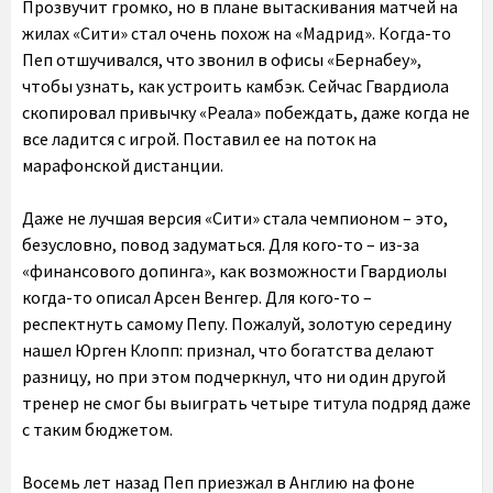
Прозвучит громко, но в плане вытаскивания матчей на
жилах «Сити» стал очень похож на «Мадрид». Когда-то
Пеп отшучивался, что звонил в офисы «Бернабеу»,
чтобы узнать, как устроить камбэк. Сейчас
Гвардиола
скопировал привычку «Реала» побеждать, даже когда не
все ладится с игрой. Поставил ее на поток на
марафонской дистанции
.
Даже не лучшая версия «Сити» стала чемпионом – это,
безусловно, повод задуматься. Для кого-то – из-за
«финансового допинга», как возможности Гвардиолы
когда-то описал Арсен Венгер. Для кого-то –
респектнуть самому Пепу. Пожалуй, золотую середину
нашел Юрген Клопп: признал, что богатства делают
разницу, но при этом подчеркнул, что ни один другой
тренер не смог бы выиграть четыре титула подряд даже
с таким бюджетом.
Восемь лет назад Пеп приезжал в Англию на фоне