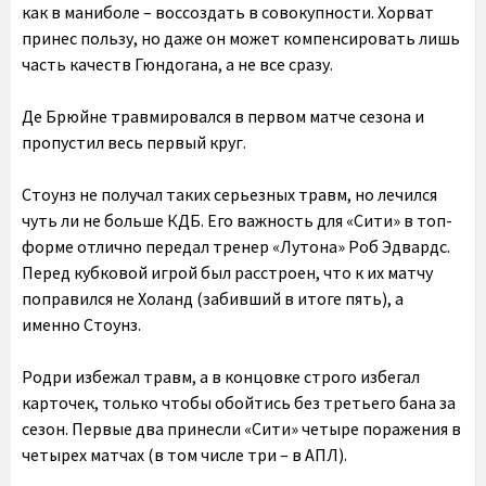
как в маниболе – воссоздать в совокупности. Хорват
принес пользу, но даже он может компенсировать лишь
часть качеств Гюндогана, а не все сразу.
Де Брюйне
травмировался в первом матче сезона и
пропустил весь первый круг.
Стоунз
не получал таких серьезных травм, но лечился
чуть ли не больше КДБ. Его важность для «Сити» в топ-
форме отлично передал тренер «Лутона» Роб Эдвардс.
Перед кубковой игрой был расстроен, что к их матчу
поправился не Холанд (забивший в итоге пять), а
именно Стоунз.
Родри
избежал травм, а в концовке строго избегал
карточек, только чтобы обойтись без третьего бана за
сезон. Первые два принесли «Сити» четыре поражения в
четырех матчах (в том числе три – в АПЛ).