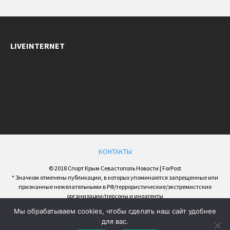
LIVEINTERNET
КОНТАКТЫ
© 2018 Спорт Крым Севастополь Новости | ForPost
* Значком отмечены публикации, в которых упоминаются запрещенные или
признанные нежелательными в РФ/террористические/экстремистские
организации/персоны и иноагенты
Мы обрабатываем cookies, чтобы сделать наш сайт удобнее
для вас.