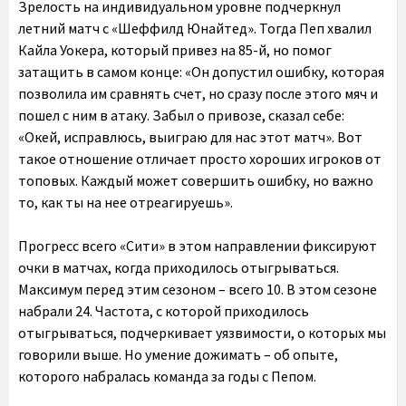
Зрелость на индивидуальном уровне подчеркнул
летний матч с «Шеффилд Юнайтед». Тогда Пеп хвалил
Кайла Уокера, который привез на 85-й, но помог
затащить в самом конце: «Он допустил ошибку, которая
позволила им сравнять счет, но сразу после этого мяч и
пошел с ним в атаку. Забыл о привозе, сказал себе:
«Окей, исправлюсь, выиграю для нас этот матч». Вот
такое отношение отличает просто хороших игроков от
топовых. Каждый может совершить ошибку, но важно
то, как ты на нее отреагируешь».
Прогресс всего «Сити» в этом направлении фиксируют
очки в матчах, когда приходилось отыгрываться.
Максимум перед этим сезоном – всего 10. В этом сезоне
набрали 24
. Частота, с которой приходилось
отыгрываться, подчеркивает уязвимости, о которых мы
говорили выше. Но умение дожимать – об опыте,
которого набралась команда за годы с Пепом.