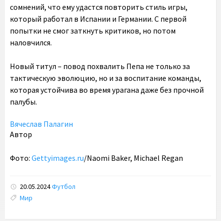
сомнений, что ему удастся повторить стиль игры,
который работал в Испании и Германии. С первой
попытки не смог заткнуть критиков, но потом
наловчился.
Новый титул – повод похвалить Пепа не только за
тактическую эволюцию, но и за воспитание команды,
которая устойчива во время урагана даже без прочной
палубы.
Вячеслав Палагин
Автор
Фото:
Gettyimages.ru
/Naomi Baker, Michael Regan
20.05.2024
Футбол
Tags:
Мир