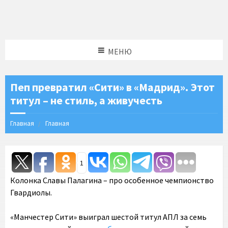
МЕНЮ
Пеп превратил «Сити» в «Мадрид». Этот
титул – не стиль, а живучесть
Главная
Главная
1
Колонка Славы Палагина – про особенное чемпионство
Гвардиолы.
«Манчестер Сити» выиграл шестой титул АПЛ за семь