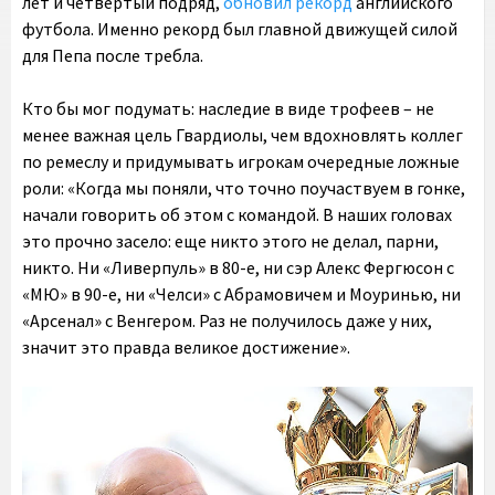
лет и четвертый подряд,
обновил рекорд
английского
футбола. Именно рекорд был главной движущей силой
для Пепа после требла.
Кто бы мог подумать: наследие в виде трофеев – не
менее важная цель Гвардиолы, чем вдохновлять коллег
по ремеслу и придумывать игрокам очередные ложные
роли: «Когда мы поняли, что точно поучаствуем в гонке,
начали говорить об этом с командой. В наших головах
это прочно засело: еще никто этого не делал, парни,
никто. Ни «Ливерпуль» в 80-е, ни сэр Алекс Фергюсон с
«МЮ» в 90-е, ни «Челси» с Абрамовичем и Моуринью, ни
«Арсенал» с Венгером. Раз не получилось даже у них,
значит это правда великое достижение».