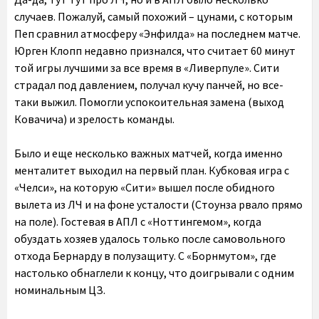
случаев. Пожалуй, самый похожий – цунами, с которым
Пеп сравнил атмосферу «Энфилда» на последнем матче.
Юрген Клопп недавно признался, что считает 60 минут
той игры лучшими за все время в «Ливерпуле». Сити
страдал под давлением, получал кучу панчей, но все-
таки выжил. Помогли успокоительная замена (выход
Ковачича) и зрелость команды.
Было и еще несколько важных матчей, когда именно
менталитет выходил на первый план. Кубковая игра с
«Челси», на которую «Сити» вышел после обидного
вылета из ЛЧ и на фоне усталости (Стоунза рвало прямо
на поле). Гостевая в АПЛ с «Ноттингемом», когда
обуздать хозяев удалось только после самовольного
отхода Бернарду в полузащиту. С «Борнмутом», где
настолько обнаглели к концу, что доигрывали с одним
номинальным ЦЗ.