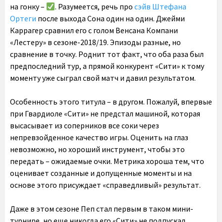
на гонку –
. Разумеется, речь про
сэйв Штефана
Ортеги
после выхода Сона один на один. Джейми
Каррагер сравнил его с голом Венсана Компани
«Лестеру» в сезоне-2018/19. Эпизоды разные, но
сравнение в точку. Роднит тот факт, что оба раза был
предпоследний тур, а прямой конкурент «Сити» к тому
моменту уже сыграл свой матч и давил результатом.
Особенность этого титула – в другом. Пожалуй,
впервые
при Гвардиоле «Сити» не предстал машиной, которая
высасывает из соперников все соки через
непревзойденное качество игры
. Оценить на глаз
невозможно, но хороший инструмент, чтобы это
передать – ожидаемые очки. Метрика хороша тем, что
оценивает созданные и допущенные моменты и на
основе этого присуждает «справедливый» результат.
Даже в этом сезоне Пеп стал первым в таком мини-
турнире, но еще никогда его «Сити» не подпускал