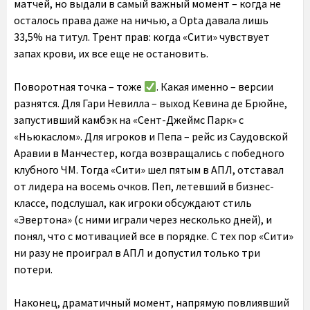
матчей, но выдали в самый важный момент – когда не
осталось права даже на ничью, а Opta давала лишь
33,5% на титул. Трент прав: когда «Сити» чувствует
запах крови, их все еще не остановить.
Поворотная точка – тоже
. Какая именно – версии
разнятся. Для Гари Невилла – выход Кевина де Брюйне,
запустивший камбэк на «Сент-Джеймс Парк» с
«Ньюкаслом». Для игроков и Пепа – рейс из Саудовской
Аравии в Манчестер, когда возвращались с победного
клубного ЧМ. Тогда «Сити» шел пятым в АПЛ, отставал
от лидера на восемь очков. Пеп, летевший в бизнес-
классе, подслушал, как игроки обсуждают стиль
«Эвертона» (с ними играли через несколько дней), и
понял, что с мотивацией все в порядке. С тех пор «Сити»
ни разу не проиграл в АПЛ и допустил только три
потери.
Наконец, драматичный момент, напрямую повлиявший