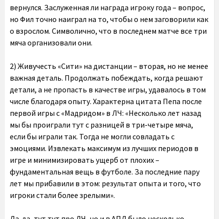
вернулся. Заслуженная ли награда игроку года – вопрос,
но Фил точно наиграл на то, чтобы о нем заговорили как
о взрослом. Символично, что в последнем матче все три
мяча организовали они.
2) Живучесть «Сити» на дистанции – вторая, но не менее
важная деталь
. Продолжать побеждать, когда решают
детали, а не пропасть в качестве игры, удавалось в том
числе благодаря опыту. Характерна цитата Пепа после
первой игры с «Мадридом» в ЛЧ: «Несколько лет назад
мы бы проиграли тут с разницей в три-четыре мяча,
если бы играли так. Тогда не могли совладать с
эмоциями. Извлекать максимум из лучших периодов в
игре и минимизировать ущерб от плохих –
фундаментальная вещь в футболе. За последние пару
лет мы прибавили в этом: результат опыта и того, что
игроки стали более зрелыми».
Да-да, тут тут про ЛЧ, но и в АПЛ было несколько