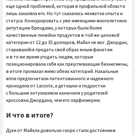
еще одной проблемой, которая в профильной области
лишь закаляла его. Но тут сказались нехватка опыта и
статуса. Конкурировать с уже имеющими многолетнюю
репутацию брендами, у которых были более
качественные линейки продуктов в той же ценовой
категории от 12 до 35 долларов, Майкл не мог. Джордан,
старавшийся продать свой образ юным фанатам
и в то же время угодить людям, которые
позиционировали себя как преуспевающие бизнесмены,
в итоге промазал мимо обеих категорий. Нахальные
яппи предпочитали патентованного и надежного
крокодила от Lacoste, а детишки и подростки
с большим энтузиазмом канючили у родителей
кроссовки Джордана, чем его парфюмерию.
И что в итоге?
Духи от Майкла довольно скоро стали достоянием