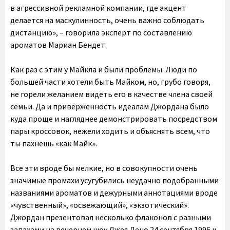
в агрессивной рекламной компании, где акцент
делается на маскулинность, очень важно соблюдать
дистанцию», – говорила эксперт по составлению
ароматов Мариан Бендет.
Как раз с этим у Майкла и были проблемы. Люди по
большей части хотели быть Майком, но, грубо говоря,
не горели желанием видеть его в качестве члена своей
семьи. Да и приверженность идеалам Джордана было
куда проще и нагляднее демонстрировать посредством
пары кроссовок, нежели ходить и объяснять всем, что
ты пахнешь «как Майк».
Все эти вроде бы мелкие, но в совокупности очень
значимые промахи усугубились неудачно подобранными
названиями ароматов и дежурными аннотациями вроде
«чувственный», «освежающий», «экзотический».
Джордан презентовал несколько флаконов с разными
запахами на вечернем шоу Джея Лено 24 сентября 1996 и