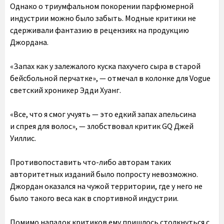
Однако о триумфальном покорении парфюмерной
индустрии можно было забыть. Модные критики не
сдерживали фантазию в рецензиях на продукцию
Джордана.
«Запах как у залежалого куска пахучего сыра в старой
бейсбольной перчатке», — отмечал в колонке для Vogue
светский хроникер Эдди Хуанг.
«Все, что я смог учуять — это едкий запах апельсина
и спрея для волос», — злобствовал критик GQ Джей
Уиллис.
Противопоставить что-либо авторам таких
авторитетных изданий было попросту невозможно.
Джордан оказался на чужой территории, где у него не
было такого веса как в спортивной индустрии.
Помимо нападок критиков ему пришлось столкнуться с