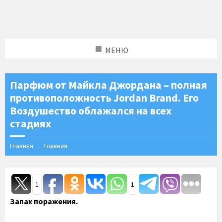
МЕНЮ
Парфюм от Майкла Джордана – полная
противоположность Jordan Brand. Его
Воздушество облажался на всех
стадиях
Главная
Главная
1
1
Запах поражения.