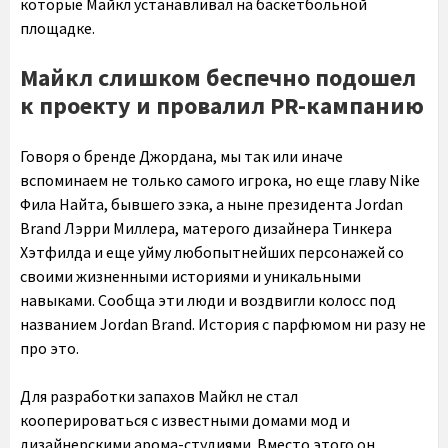
которые Майкл устанавливал на баскетбольной
площадке.
Майкл слишком беспечно подошел
к проекту и провалил PR-кампанию
Говоря о бренде Джордана, мы так или иначе
вспоминаем не только самого игрока, но еще главу Nike
Фила Найта, бывшего зэка, а ныне президента Jordan
Brand Лэрри Миллера, матерого дизайнера Тинкера
Хэтфилда и еще уйму любопытнейших персонажей со
своими жизненными историями и уникальными
навыками. Сообща эти люди и воздвигли колосс под
названием Jordan Brand. История с парфюмом ни разу не
про это.
Для разработки запахов Майкл не стал
кооперироваться с известными домами мод и
дизайнерскими арома-студиями. Вместо этого он