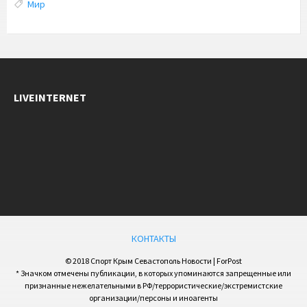
Tags:
Мир
LIVEINTERNET
КОНТАКТЫ
© 2018 Спорт Крым Севастополь Новости | ForPost
* Значком отмечены публикации, в которых упоминаются запрещенные или
признанные нежелательными в РФ/террористические/экстремистские
организации/персоны и иноагенты