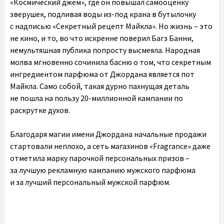
«Космический джем», где он повышал самооценку
зверушек, подливая воды из-под крана в бутылочку
с надписью «Секретный рецепт Майкла». Но жизнь – это
не кино, и то, во что искренне поверил Багз Банни,
немультяшная публика попросту высмеяла. Народная
молва мгновенно сочинила басню о том, что секретным
ингредиентом парфюма от Джордана является пот
Майкла. Само собой, такая дурно пахнущая деталь
не пошла на пользу 20-миллионной кампании по
раскрутке духов.
Благодаря магии имени Джордана начальные продажи
стартовали неплохо, а сеть магазинов «Fragrance» даже
отметила марку парочкой персональных призов –
за лучшую рекламную кампанию мужского парфюма
и за лучший персональный мужской парфюм.