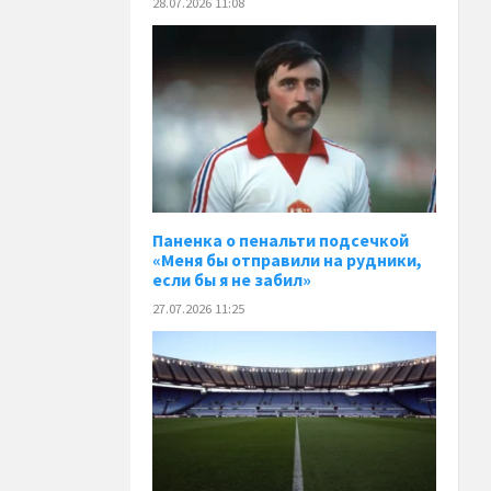
28.07.2026 11:08
Паненка o пенальти подсечкой
«Меня бы отправили на рудники,
если бы я не забил»
27.07.2026 11:25