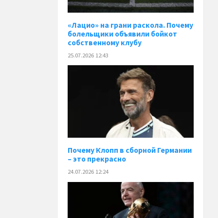
«Лацио» на грани раскола. Почему
болельщики объявили бойкот
собственному клубу
25.07.2026 12:43
Почему Клопп в сборной Германии
– это прекрасно
24.07.2026 12:24