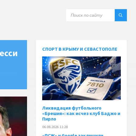
СПОРТ В КРЫМУ И СЕВАСТОПОЛЕ
есси
Ликвидация футбольного
«Брешия»: как исчез клуб Баджо и
Пирло
06.08.2026 11:28
«ПСЖ» и Google заключили