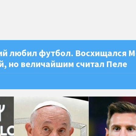
ий любил футбол. Восхищался М
й, но величайшим считал Пеле