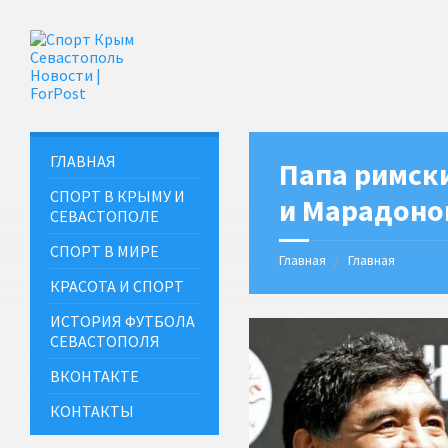
ГЛАВНАЯ
Папа римск
СПОРТ В КРЫМУ И
и Марадоно
СЕВАСТОПОЛЕ
СПОРТ В МИРЕ
Главная
Главная
КРАСОТА И СПОРТ
ИСТОРИЯ ФУТБОЛА
СЕВАСТОПОЛЯ
ВКОНТАКТЕ
КОНТАКТЫ