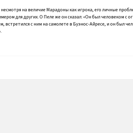
 несмотря на величие Марадоны как игрока, его личные проб
ером для других. О Пеле же он сказал: «Он был человеком с 
им, встретился с ним на самолете в Буэнос-Айресе, и он был че
.