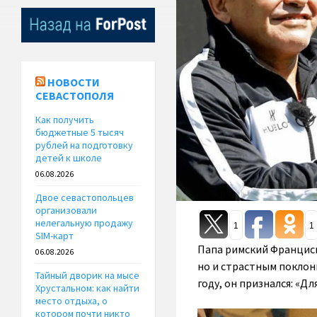
НОВОСТИ
СЕВАСТОПОЛЯ
Как получить
бюджетные 5 тысяч
рублей на подготовку
детей к школе
06.08.2026
Двое севастопольцев
организовали
нелегальную продажу
1
1
SIM-карт
Папа римский Франциск
06.08.2026
но и страстным поклон
Тайный дворик на мысе
году, он признался: «Д
Хрустальном: как найти
место отдыха, о
котором почти никто