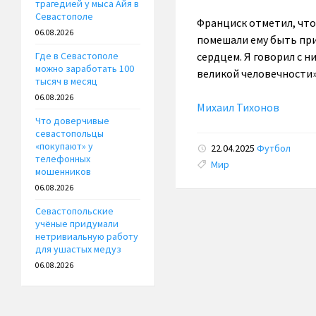
трагедией у мыса Айя в
Севастополе
Франциск отметил, что
06.08.2026
помешали ему быть прим
сердцем. Я говорил с н
Где в Севастополе
можно заработать 100
великой человечности»
тысяч в месяц
06.08.2026
Михаил Тихонов
Что доверчивые
севастопольцы
«покупают» у
22.04.2025
Футбол
телефонных
Tags:
Мир
мошенников
06.08.2026
Севастопольские
учёные придумали
нетривиальную работу
для ушастых медуз
06.08.2026