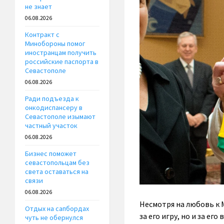
не знает
06.08.2026
Контракт с
Минобороны помог
иностранцам получить
российские паспорта в
Севастополе
06.08.2026
Ради подъезда к
онкодиспансеру в
Севастополе изымают
частный участок
06.08.2026
Бизнес поможет
севастопольцам без
света оставаться на
связи
06.08.2026
Несмотря на любовь к 
Отдых на сапбордах
за его игру, но и за ег
чуть не обернулся