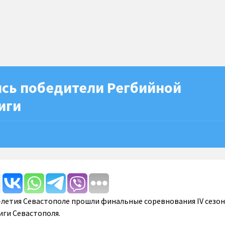
сь победители Регбийной
иги
-летия Севастополе прошли финальные соревнования IV сезо
ги Севастополя.