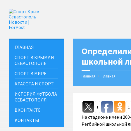
ГЛАВНАЯ
Определили
СПОРТ В КРЫМУ И
школьной л
СЕВАСТОПОЛЕ
СПОРТ В МИРЕ
Главная
Главная
КРАСОТА И СПОРТ
ИСТОРИЯ ФУТБОЛА
СЕВАСТОПОЛЯ
1
1
ВКОНТАКТЕ
На стадионе имени 200
КОНТАКТЫ
Регбийной школьной ли