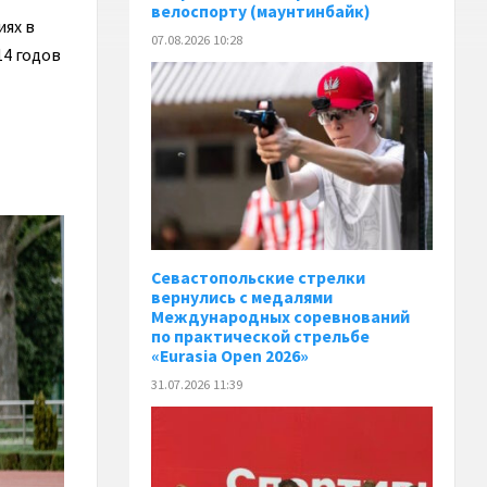
велоспорту (маунтинбайк)
иях в
07.08.2026 10:28
14 годов
Севастопольские стрелки
вернулись с медалями
Международных соревнований
по практической стрельбе
«Eurasia Open 2026»
31.07.2026 11:39