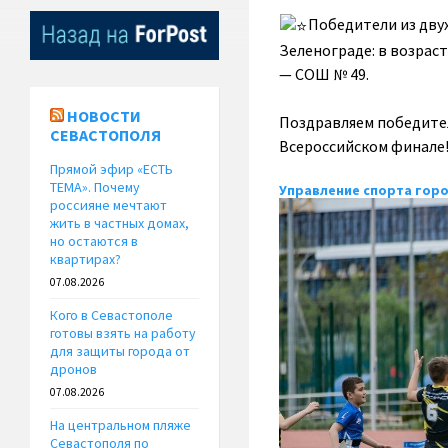
Победители из дву
Зеленограде: в возраст
— СОШ № 49.
НОВОСТИ
Поздравляем победител
СЕВАСТОПОЛЯ
Всероссийском финале
Прямой эфир «ЕСТЬ
ТЕМА». Почему
Управление спорта гор
россияне мечтают
жить в частных домах,
но остаются в
квартирах?
07.08.2026
Кого в Севастополе
готовы взять на работу
для защиты города от
дронов
07.08.2026
На центральном пляже
Севастополя по