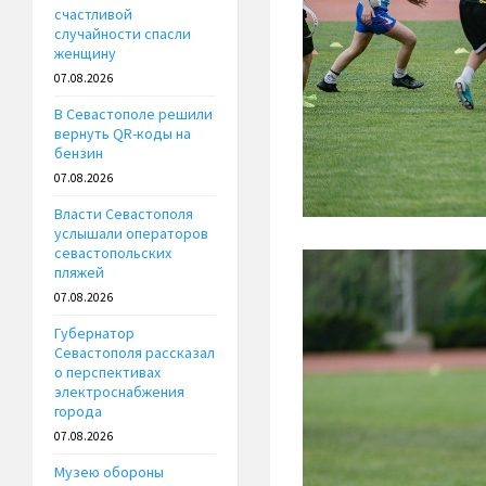
счастливой
случайности спасли
женщину
07.08.2026
В Севастополе решили
вернуть QR-коды на
бензин
07.08.2026
Власти Севастополя
услышали операторов
севастопольских
пляжей
07.08.2026
Губернатор
Севастополя рассказал
о перспективах
электроснабжения
города
07.08.2026
Музею обороны