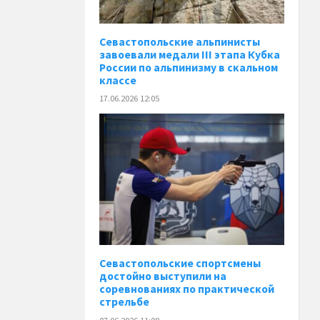
Севастопольские альпинисты
завоевали медали III этапа Кубка
России по альпинизму в скальном
классе
17.06.2026 12:05
Севастопольские спортсмены
достойно выступили на
соревнованиях по практической
стрельбе