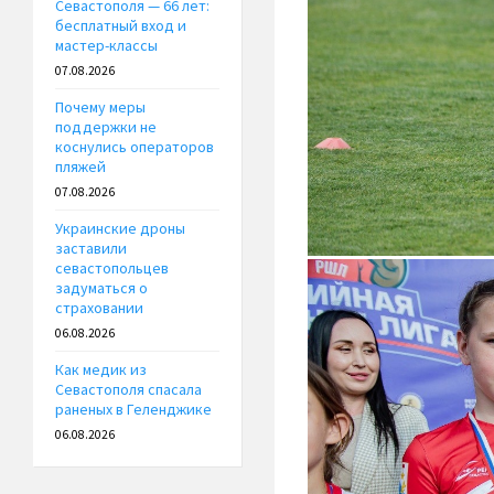
Севастополя — 66 лет:
бесплатный вход и
мастер-классы
07.08.2026
Почему меры
поддержки не
коснулись операторов
пляжей
07.08.2026
Украинские дроны
заставили
севастопольцев
задуматься о
страховании
06.08.2026
Как медик из
Севастополя спасала
раненых в Геленджике
06.08.2026