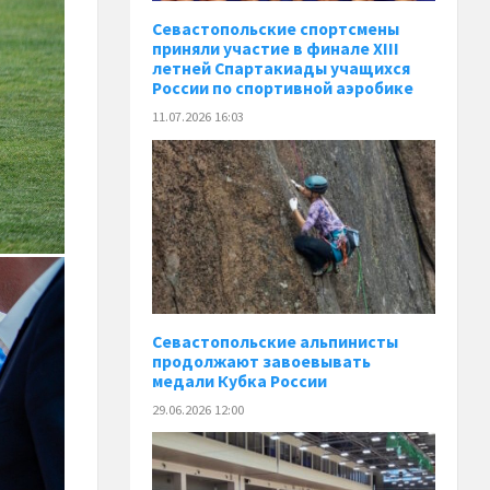
Севастопольские спортсмены
приняли участие в финале XIII
летней Спартакиады учащихся
России по спортивной аэробике
11.07.2026 16:03
Севастопольские альпинисты
продолжают завоевывать
медали Кубка России
29.06.2026 12:00