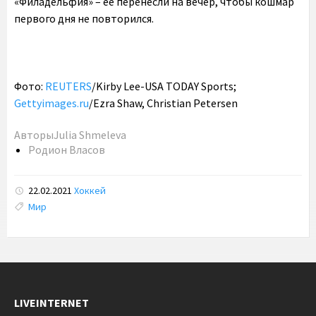
«Филадельфия» – ее перенесли на вечер, чтобы кошмар
первого дня не повторился.
Фото:
REUTERS
/Kirby Lee-USA TODAY Sports;
Gettyimages.ru
/Ezra Shaw, Christian Petersen
Авторы
Julia Shmeleva
Родион Власов
22.02.2021
Хоккей
Tags:
Мир
LIVEINTERNET