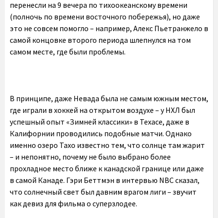
перенесли на 9 вечера по тихоокеанскому времени
(полночь по времени восточного побережья), но даже
это не совсем помогло – например, Алекс Пьетранжело в
самой концовке второго периода шлепнулся на том
самом месте, где были проблемы.
В принципе, даже Невада была не самым южным местом,
где играли в хоккей на открытом воздухе – у НХЛ был
успешный опыт «Зимней классики» в Техасе, даже в
Калифорнии проводились подобные матчи. Однако
именно озеро Тахо известно тем, что солнце там жарит
– и непонятно, почему не было выбрано более
прохладное место ближе к канадской границе или даже
в самой Канаде. Гэри Беттмэн в интервью NBC сказал,
что солнечный свет был давним врагом лиги – звучит
как девиз для фильма о суперзлодее.