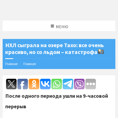
МЕНЮ
НХЛ сыграла на озере Тахо: все очень
красиво, но со льдом – катастрофа
Главная
Главная
После одного периода ушли на 9-часовой
перерыв