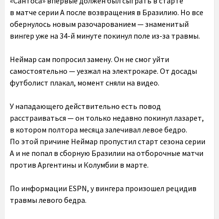
«Сантоса» впервые должен был сыграть в старте
в матче серии А после возвращения в Бразилию. Но все
обернулось новым разочарованием — знаменитый
вингер уже на 34-й минуте покинул поле из-за травмы.
Неймар сам попросил замену. Он не смог уйти
самостоятельно — уезжал на электрокаре. От досады
футболист плакал, момент сняли на видео.
У нападающего действительно есть повод
расстраиваться — он только недавно покинул лазарет,
в котором полтора месяца залечивал левое бедро.
По этой причине Неймар пропустил старт сезона серии
А и не попал в сборную Бразилии на отборочные матчи
против Аргентины и Колумбии в марте.
По информации ESPN, у вингера произошел рецидив
травмы левого бедра.