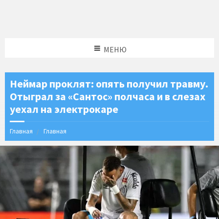
МЕНЮ
Неймар проклят: опять получил травму.
Отыграл за «Сантос» полчаса и в слезах
уехал на электрокаре
Главная
Главная