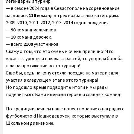
легендарный турнир:
— в сезоне 2024 года в Севастополе на соревнование
заявились
116
команд в трёх возрастных категориях:
2009-2010, 2011-2012, 2013-2014 годов рождения.
—
98
команд мальчиков
—
18
команд девочек.
— всего
2100
участников.
Скажу о том, что это очень и очень прилично! Что
касается уровня и накала страстей, то упорная борьба
шла на протяжении всего турнира!
Еще бы, ведь на кону стояла поездка на материк для
участия в следующем этапе этого турнира!
Но подошло время подводить итоги и мы рады
поделиться с Вами именами героев и славных команд!
По традиции начнем наше повествование о наградах с
футболисток! Наших девочек, которые выступали в
Школьном дивизионе.