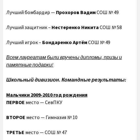
Лучший бомбардир —
Прохоров Вадим
СOШ № 49
Лучший защитник –
Нестеренко Никита
СОШ № 58
Лучший игрок –
Бондаренко Артём
СОШ № 49
Всем лауреатам были вручены дипломы, призы и
памятные подарки!
Школьный дивизион. Командные результаты:
Мальчики ‎2009-2010 год рождения
ПЕРВОЕ
место — СевПКУ
ВТОРОЕ
место — Гимназия № 10
ТРЕТЬЕ
место — СОШ № 47