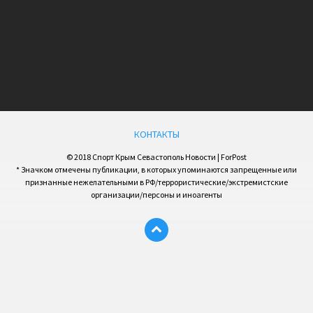
КОНТАКТЫ
© 2018 Спорт Крым Севастополь Новости | ForPost
* Значком отмечены публикации, в которых упоминаются запрещенные или
признанные нежелательными в РФ/террористические/экстремистские
организации/персоны и иноагенты