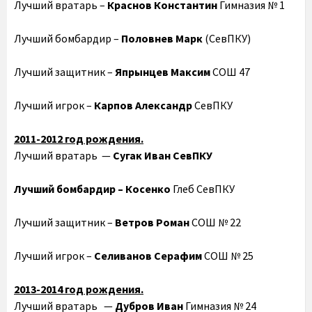
Лучший вратарь –
Краснов Константин
Гимназия № 1
Лучший бомбардир –
Половнев Марк
(СевПКУ)
Лучший защитник –
Япрынцев Максим
СОШ 47
Лучший игрок –
Карпов Александр
СевПКУ
2011-2012 год рождения.
Лучший вратарь —
Сугак Иван
СевПКУ
Лучший бомбардир – Косенко
Глеб СевПКУ
Лучший защитник –
Ветров Роман
СОШ № 22
Лучший игрок –
Селиванов Серафим
СОШ № 25
2013-2014 год рождения.
Лучший вратарь —
Дубров Иван
Гимназия № 24