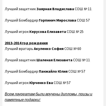
Лучший защитник
Заярная Владислава
СОШ № 11
Лучший Бомбардир
Горпинич Мирослава
СОШ 57
Лучший игрок
Керусова Елизавета
СОШ № 25
2013-2014 год рождения
Лучший вратарь
Акуленко София
СОШ № 60
Лучший защитник
Шаленая Елизавета
СОШ № 11
Лучший Бомбардир
Панжайло Юлия
СОШ № 57
Лучший игрок
Юрченко Ева
СОШ № 57
Всем лауреатам были вручены дипломы, призы и
памятные подарки!