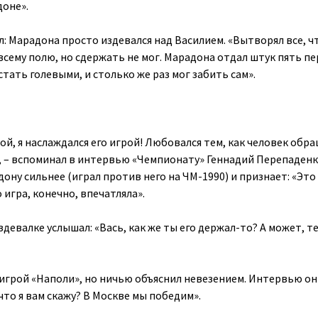
доне».
 Марадона просто издевался над Василием. «Вытворял все, чт
 всему полю, но сдержать не мог. Марадона отдал штук пять пе
тать голевыми, и столько же раз мог забить сам».
й, я наслаждался его игрой! Любовался тем, как человек обра
», – вспоминал в интервью «Чемпионату» Геннадий Перепаденк
ну сильнее (играл против него на ЧМ-1990) и признает: «Это
 игра, конечно, впечатляла».
здевалке услышал: «Вась, как же ты его держал-то? А может, те
игрой «Наполи», но ничью объяснил невезением. Интервью он
 что я вам скажу? В Москве мы победим».