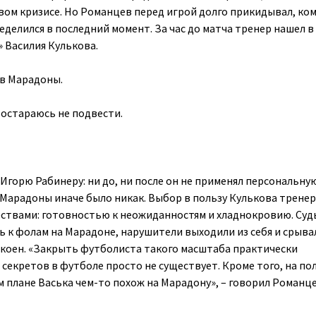
овом кризисе. Но Романцев перед игрой долго прикидывал, ко
делился в последний момент. За час до матча тренер нашел в
» Василия Кулькова.
ив Марадоны.
 Постараюсь не подвести.
Игорю Рабинеру: ни до, ни после он не применял персональну
 Марадоны иначе было никак. Выбор в пользу Кулькова тренер
чествами: готовностью к неожиданностям и хладнокровию. Суд
 к фолам на Марадоне, нарушители выходили из себя и срывал
окоен. «Закрыть футболиста такого масштаба практически
секретов в футболе просто не существует. Кроме того, на по
м плане Васька чем-то похож на Марадону», – говорил Романц