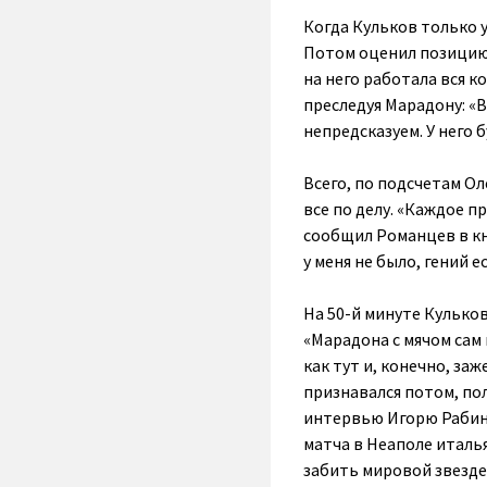
Когда Кульков только 
Потом оценил позицию н
на него работала вся к
преследуя Марадону: «В
непредсказуем. У него б
Всего, по подсчетам О
все по делу. «Каждое 
сообщил Романцев в кни
у меня не было, гений е
На 50-й минуте Кульков
«Марадона с мячом сам 
как тут и, конечно, за
признавался потом, по
интервью Игорю Рабинер
матча в Неаполе италь
забить мировой звезде?