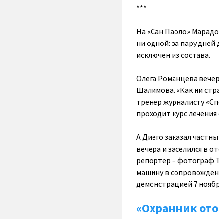
***
На «Сан Паоло» Марадон
ни одной: за пару дней
исключен из состава.
Олега Романцева вечер
Шалимова. «Как ни стра
тренер журналисту «Сп
проходит курс лечения
А Диего заказал частны
вечера и заселился в о
репортер – фотограф Т
машину в сопровождени
демонстрацией 7 ноября
«Охранник ото