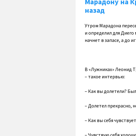
Марадону на К
назад
Утром Марадона пересе
и определил для Диего 
начнет в запасе, а до 
В «Лужниках» Леонид Т
– такое интервью:
– Как вы долетели? Был
– Долетел прекрасно, н
– Как вы себя чувствует
– Чувствую себя хорошо