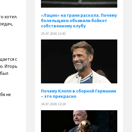
«Лацио» на грани раскола. Почему
о хотел.
болельщики объявили бойкот
редач,
собственному клубу
25.07.2026 12:43
щается с
о. Игорь
 был
Почему Клопп в сборной Германии
бя не
– это прекрасно
24.07.2026 12:24