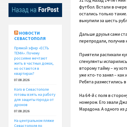
31 год назад 14-летни
футбол. Встали в очере
остались только такие.
выкупили за шесть рубл
НОВОСТИ
Дальше друзья сами ста
СЕВАСТОПОЛЯ
перепродали, получив н
Прямой эфир «ЕСТЬ
ТЕМА». Почему
Приятели распихали ку
россияне мечтают
спекулянты испарились,
жить в частных домах,
второму тайму – ну хот
но остаются в
квартирах?
уже кто-то занял – как
07.08.2026
Ребята разместились в 
Кого в Севастополе
готовы взять на работу
На 64-й с поля в сторо
для защиты города от
номером. Его звали Дж
дронов
Марадона. А одного из 
07.08.2026
На центральном пляже
Севастополя по