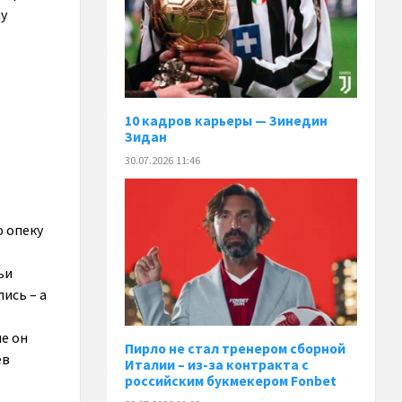
му
10 кадров карьеры — Зинедин
Зидан
30.07.2026 11:46
ю опеку
ьи
ись – а
ле он
Пирло не стал тренером сборной
ев
Италии – из-за контракта с
российским букмекером Fonbet