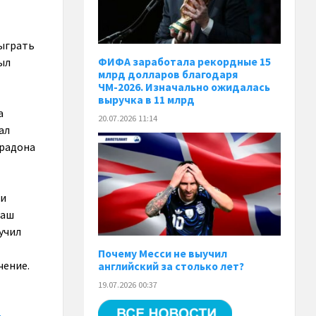
сыграть
ФИФА заработала рекордные 15
был
млрд долларов благодаря
ЧМ-2026. Изначально ожидалась
выручка в 11 млрд
а
20.07.2026 11:14
ал
арадона
ти
наш
учил
Почему Месси не выучил
чение.
английский за столько лет?
19.07.2026 00:37