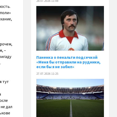
28.07.2026 11:08
ность.
аполи»
ыхание,
прочем,
, –
ригаду
Паненка o пенальти подсечкой
«Меня бы отправили на рудники,
.
если бы я не забил»
27.07.2026 11:25
я тут
в
осле
 не дал
лькове