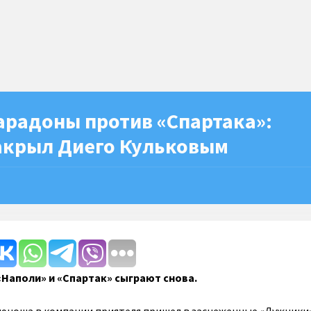
арадоны против «Спартака»:
акрыл Диего Кульковым
«Наполи» и «Спартак» сыграют снова.