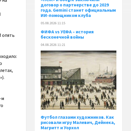
» на
договор о партнерстве до 2029
года. Gemini станет официальным
И
ИИ-помощником клуба
05.08.2026 11:15
ФИФА vs УЕФА – история
И опять
бесконечной войны
04.08.2026 11:21
ыходило:
о
летах,
»).
-м
го
Футбол глазами художников. Как
рисовали игру Малевич, Дейнека,
Магритт и Уорхол