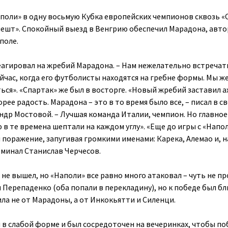
аполи» в одну восьмую Кубка европейских чемпионов сквозь «
пешт». Спокойный выезд в Венгрию обеспечил Марадона, авто
поле.
реагировал на жребий Марадона. – Нам нежелательно встречат
йчас, когда его футболисты находятся на гребне формы. Мы ж
ься». «Спартак» же был в восторге. «Новый жребий заставил а
орее радость. Марадона – это в то время было все, – писал в с
др Мостовой. – Лучшая команда Италии, чемпион. Но главное
в те времена шептали на каждом углу». «Еще до игры с «Напо
 поражение, запугивая громкими именами: Карека, Алемао и, н
оминал Станислав Черчесов.
не вышел, но «Наполи» все равно много атаковал – чуть не п
 Перепаденко (оба попали в перекладину), но к победе был бл
ла не от Марадоны, а от Инкокьятти и Силенци.
 в слабой форме и был сосредоточен на вечеринках, чтобы п