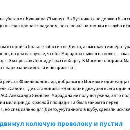
а убегал от Кулькова 79 минут. В «Лужниках» не должен был 
 до выезда пропал с радаром, не отвечал на звонки из клуба и 
ом вторника больше заботил не Диего, а высокая температур
нно, но для нас лучше, чтобы Марадона вышел на поле», – сказ
орт-Экспресса» Леониду Трахтенбергу. В Москве говорили: М
 от наркозависимости и не прилетит.
й рейс за 30 миллионов лир, добрался до Москвы к одиннадца
тель «Савой», где остановился «Наполи» и дежурил всего один 
АСС Александр Яковлев. Марадона не получил ужина, зато пол
и милиции до Красной площади. Та была закрыта перед
, но специально для Диего, укутанного в шубу, сделали исклю
двинул колючую проволоку и пустил