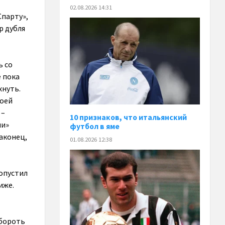
02.08.2026 14:31
Спарту»,
р дубля
ь со
е пока
хнуть.
воей
 –
10 признаков, что итальянский
ли»
футбол в яме
аконец,
01.08.2026 12:38
ропустил
иже.
обороть