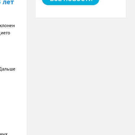
 лет
еклонен
Диего
 Дальше
сных