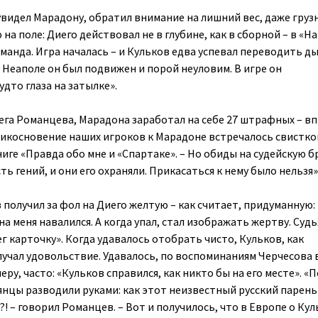
увидел Марадону, обратил внимание на лишний вес, даже груз
а поле: Диего действовал не в глубине, как в сборной – в «Н
оманда. Игра началась – и Кульков едва успевал переводить д
 Неаполе он был подвижен и порой неуловим. В игре он
удто глаза на затылке».
лега Романцева, Марадона заработал на себе 27 штрафных – в
прикосновение наших игроков к Марадоне встречалось свистком
ге «Правда обо мне и «Спартаке». – Но обиды на судейскую б
сть гений, и они его охраняли. Прикасаться к нему было нельзя»
 получил за фол на Диего желтую – как считает, придуманную:
на меня навалился. А когда упал, стал изображать жертву. Судь
жег карточку». Когда удавалось отобрать чисто, Кульков, как
лучал удовольствие. Удавалось, по воспоминаниям Черчесова 
у, часто: «Кульков справился, как никто бы на его месте». «П
янцы разводили руками: как этот неизвестный русский парень
! – говорил Романцев. – Вот и получилось, что в Европе о Ку