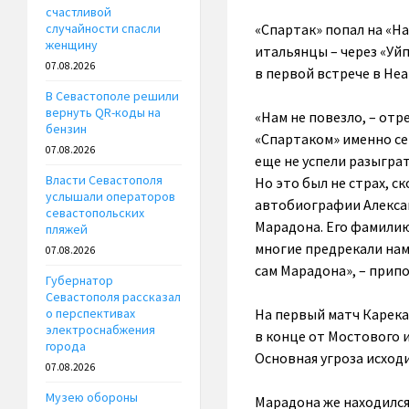
счастливой
«Спартак» попал на «Н
случайности спасли
женщину
итальянцы – через «Уй
07.08.2026
в первой встрече в Неа
В Севастополе решили
вернуть QR-коды на
«Нам не повезло, – от
бензин
«Спартаком» именно се
07.08.2026
еще не успели разыграт
Власти Севастополя
Но это был не страх, ск
услышали операторов
автобиографии Алексан
севастопольских
Марадона. Его фамилию 
пляжей
многие предрекали нам
07.08.2026
сам Марадона», – прип
Губернатор
Севастополя рассказал
На первый матч Карека 
о перспективах
электроснабжения
в конце от Мостового и
города
Основная угроза исходи
07.08.2026
Музею обороны
Марадона же находился