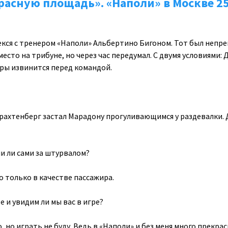
расную площадь». «Наполи» в Москве 25
кся с тренером «Наполи» Альбертино Бигоном. Тот был непр
место на трибуне, но через час передумал. С двумя условиями: 
игры извинится перед командой.
рахтенберг застал Марадону прогуливающимся у раздевалки.
и ли сами за штурвалом?
о только в качестве пассажира.
е и увидим ли мы вас в игре?
, но играть не буду. Ведь в «Наполи» и без меня много прекра