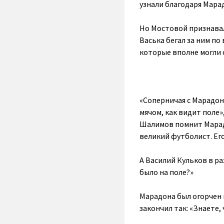
узнали благодаря Мара
Но Мостовой признавал:
Васька бегал за ним по
которые вполне могли с
«Соперничая с Марадоно
мячом, как видит поле
Шалимов помнит Марадо
великий футболист. Его
А Василий Кульков в ра
было на поле?»
Марадона был огорчен 
закончил так: «Знаете,