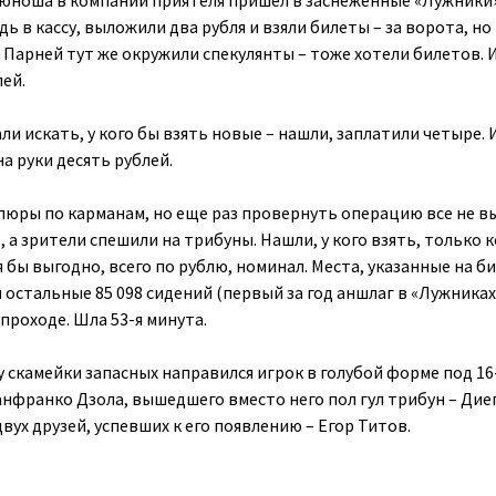
й юноша в компании приятеля пришел в заснеженные «Лужники
дь в кассу, выложили два рубля и взяли билеты – за ворота, но
 Парней тут же окружили спекулянты – тоже хотели билетов. 
ей.
ли искать, у кого бы взять новые – нашли, заплатили четыре. 
а руки десять рублей.
пюры по карманам, но еще раз провернуть операцию все не в
 а зрители спешили на трибуны. Нашли, у кого взять, только к
я бы выгодно, всего по рублю, номинал. Места, указанные на би
 и остальные 85 098 сидений (первый за год аншлаг в «Лужниках
проходе. Шла 53-я минута.
ну скамейки запасных направился игрок в голубой форме под 16
анфранко Дзола, вышедшего вместо него пол гул трибун – Дие
двух друзей, успевших к его появлению – Егор Титов.