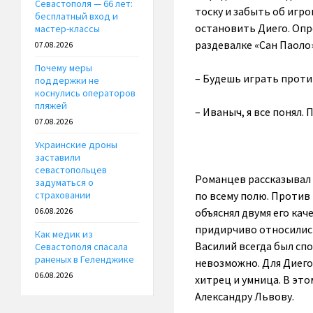
Севастополя — 66 лет:
тоску и забыть об игр
бесплатный вход и
остановить Диего. Опре
мастер-классы
раздевалке «Сан Паоло
07.08.2026
Почему меры
– Будешь играть прот
поддержки не
коснулись операторов
пляжей
– Иваныч, я все понял.
07.08.2026
Украинские дроны
заставили
севастопольцев
Романцев рассказывал 
задуматься о
по всему полю. Против
страховании
объяснял двумя его ка
06.08.2026
придирчиво относились
Как медик из
Василий всегда был сп
Севастополя спасала
раненых в Геленджике
невозможно. Для Диего 
06.08.2026
хитрец и умница. В это
Александру Львову.