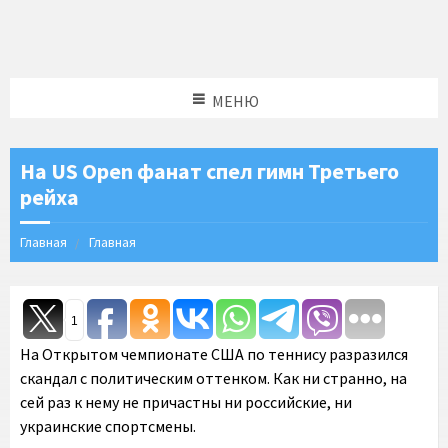
МЕНЮ
На US Opеn фанат спел гимн Третьего
рейха
Главная
Главная
1
На Открытом чемпионате США по теннису разразился
скандал с политическим оттенком. Как ни странно, на
сей раз к нему не причастны ни российские, ни
украинские спортсмены.