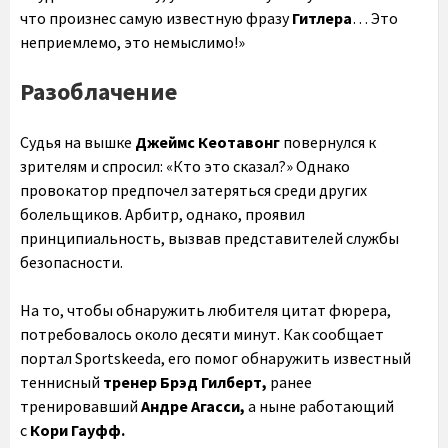
что произнес самую известную фразу
Гитлера
… Это
неприемлемо, это немыслимо!»
Разоблачение
Судья на вышке
Джеймс Кеотавонг
повернулся к
зрителям и спросил: «Кто это сказал?» Однако
провокатор предпочел затеряться среди других
болельщиков. Арбитр, однако, проявил
принципиальность, вызвав представителей службы
безопасности.
На то, чтобы обнаружить любителя цитат фюрера,
потребовалось около десяти минут. Как сообщает
портал Sportskeeda, его помог обнаружить известный
теннисный
тренер Брэд Гилберт,
ранее
тренировавший
Андре Агасси,
а ныне работающий
с
Кори Гауфф.