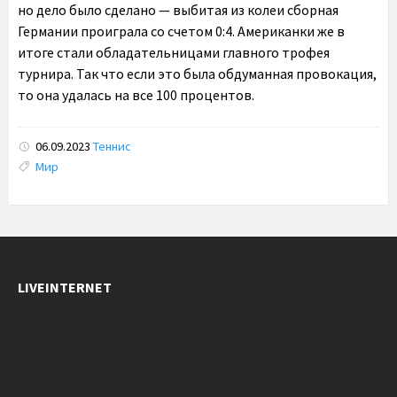
но дело было сделано — выбитая из колеи сборная
Германии проиграла со счетом 0:4. Американки же в
итоге стали обладательницами главного трофея
турнира. Так что если это была обдуманная провокация,
то она удалась на все 100 процентов.
06.09.2023
Теннис
Tags:
Мир
LIVEINTERNET