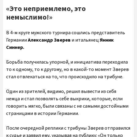
«Это неприемлемо, это
немыслимо!»
В 4-м круге мужского турнира сошлись представитель
Германии
Александр Зверев
и итальянец
Янник
Синнер.
Борьба получилась упорной, и инициатива переходила
то к одному, то к другому, но в какой-то момент Зверев
стал отвлекаться на то, что происходило на трибуне.
Один из зрителей, видимо, решил вывести из себя
немца и стал позволять себе выкрики, которые, если
говорить мягко, были связаны с не самыми достойными
страницами в истории Германии.
После очередной реплики с трибуны Зверев отправился
к судье и заявил ему, указывая на публику: «Он только