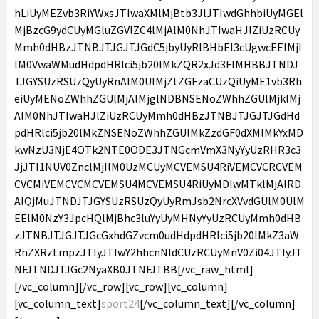
hLiUyMEZvb3RiYWxsJTIwaXMlMjBtb3JlJTIwdGhhbiUyMGEl
MjBzcG9ydCUyMGluZGVlZC4lMjAlM0NhJTIwaHJlZiUzRCUy
Mmh0dHBzJTNBJTJGJTJGdC5jbyUyRlBHbEl3cUgwcEElMjI
lM0VwaWMudHdpdHRlci5jb20lMkZQR2xJd3FIMHBBJTNDJ
TJGYSUzRSUzQyUyRnAlM0UlMjZtZGFzaCUzQiUyME1vb3Rh
eiUyMENoZWhhZGUlMjAlMjglNDBNSENoZWhhZGUlMjklMj
AlM0NhJTIwaHJlZiUzRCUyMmh0dHBzJTNBJTJGJTJGdHd
pdHRlci5jb20lMkZNSENoZWhhZGUlMkZzdGF0dXMlMkYxMD
kwNzU3NjE4OTk2NTE0ODE3JTNGcmVmX3NyYyUzRHR3c3
JjJTI1NUV0ZnclMjIlM0UzMCUyMCVEMSU4RiVEMCVCRCVEM
CVCMiVEMCVCMCVEMSU4MCVEMSU4RiUyMDIwMTklMjAlRD
AlQjMuJTNDJTJGYSUzRSUzQyUyRmJsb2NrcXVvdGUlM0UlM
EElM0NzY3JpcHQlMjBhc3luYyUyMHNyYyUzRCUyMmh0dHB
zJTNBJTJGJTJGcGxhdGZvcm0udHdpdHRlci5jb20lMkZ3aW
RnZXRzLmpzJTIyJTIwY2hhcnNldCUzRCUyMnV0Zi04JTIyJT
NFJTNDJTJGc2NyaXB0JTNFJTBB[/vc_raw_html]
[/vc_column][/vc_row][vc_row][vc_column]
[vc_column_text]
sport24
[/vc_column_text][/vc_column]