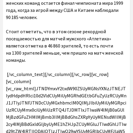
женских команд остается финал чемпионата мира 1999
года, когда за игрой между США и Китаем наблюдали
90 185 человек.
Стоит отметить, что в этом сезоне рекордной
посещаемостью для матчей мужского «Атлетика»
является отметка в 46 860 зрителей, то есть почти
на 1300 зрителей меньше, чем пришло на матч женской
команды.
[/vc_column_text][/vc_column][/vc_row][vc_row]
[vc_column]
[vc_raw_html]JTNDYmxvY2txdW90ZSUyMGNsYXNzJTNEJT
IydHdpdHRlci10d2VldCUyMiUyMGRhdGEtbGFuZyUzRCUyMn
J1JTIyJTNFJTNDcCUyMGxhbmclM0QlMjJlbiUyMiUyMGRpci
UzRCUyMmx0ciUyMiUzRTQ4JTJDMTIxJTIwaW4lMjB0aGUl
MjBzdGFuZHMlMjBmb3IlMjBBdGhsZXRpYyUyMENsdWIlMjB
2cy4lMjBBdGxldGljbyUyME1hZHJpZCUyMGluJTIwdGhlJTIw
d29tZW4lRTIlODAlOTlzJTIwQ29wYSUyMGRlbCUyMFJlaW5