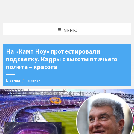
МЕНЮ
На «Камп Ноу» протестировали
подсветку. Кадры с высоты птичьего
полета – красота
Главная
Главная