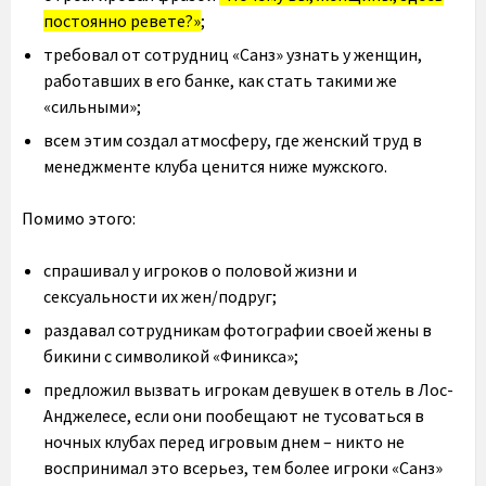
постоянно ревете?»
;
требовал от сотрудниц «Санз» узнать у женщин,
работавших в его банке, как стать такими же
«сильными»;
всем этим создал атмосферу, где женский труд в
менеджменте клуба ценится ниже мужского.
Помимо этого:
спрашивал у игроков о половой жизни и
сексуальности их жен/подруг;
раздавал сотрудникам фотографии своей жены в
бикини с символикой «Финикса»;
предложил вызвать игрокам девушек в отель в Лос-
Анджелесе, если они пообещают не тусоваться в
ночных клубах перед игровым днем – никто не
воспринимал это всерьез, тем более игроки «Санз»