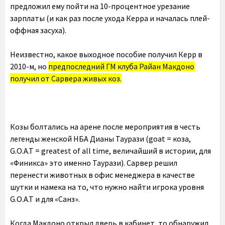
предложил ему пойти на 10-процентное урезание
зарплаты (и как раз после ухода Керра и началась плей-
оффная засуха).
Неизвестно, какое выходное пособие получил Керр в
2010-м, но
предпоследний ГМ клуба Райан Макдоно
получил от Сарвера живых коз.
Козы болтались на арене после мероприятия в честь
легенды женской НБА Дианы Таурази (goat = коза,
G.O.A.T = greatest of all time, величайший в истории, для
«Финикса» это именно Таурази). Сарвер решил
перенести животных в офис менеджера в качестве
шутки и намека на то, что нужно найти игрока уровня
G.O.A.T и для «Санз».
Когда Макдоно открыл дверь в кабинет, то обнаружил