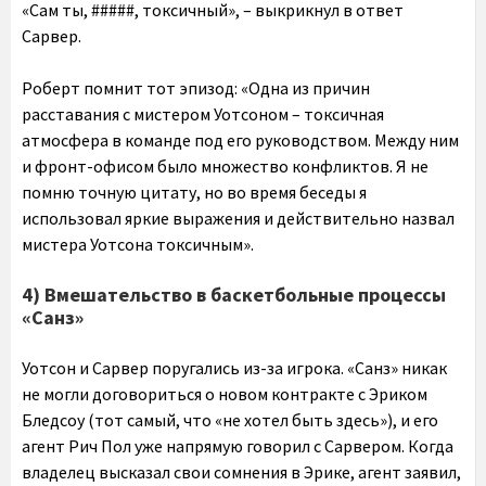
«Сам ты, #####, токсичный», – выкрикнул в ответ
Сарвер.
Роберт помнит тот эпизод: «Одна из причин
расставания с мистером Уотсоном – токсичная
атмосфера в команде под его руководством. Между ним
и фронт-офисом было множество конфликтов. Я не
помню точную цитату, но во время беседы я
использовал яркие выражения и действительно назвал
мистера Уотсона токсичным».
4) Вмешательство в баскетбольные процессы
«Санз»
Уотсон и Сарвер поругались из-за игрока. «Санз» никак
не могли договориться о новом контракте с Эриком
Бледсоу (тот самый, что «не хотел быть здесь»), и его
агент Рич Пол уже напрямую говорил с Сарвером. Когда
владелец высказал свои сомнения в Эрике, агент заявил,