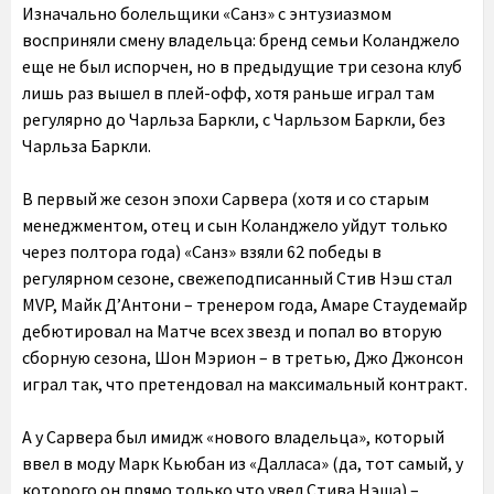
Изначально болельщики «Санз» с энтузиазмом
восприняли смену владельца: бренд семьи Коланджело
еще не был испорчен, но в предыдущие три сезона клуб
лишь раз вышел в плей-офф, хотя раньше играл там
регулярно до Чарльза Баркли, с Чарльзом Баркли, без
Чарльза Баркли.
В первый же сезон эпохи Сарвера (хотя и со старым
менеджментом, отец и сын Коланджело уйдут только
через полтора года) «Санз» взяли 62 победы в
регулярном сезоне, свежеподписанный Стив Нэш стал
MVP, Майк Д’Антони – тренером года, Амаре Стаудемайр
дебютировал на Матче всех звезд и попал во вторую
сборную сезона, Шон Мэрион – в третью, Джо Джонсон
играл так, что претендовал на максимальный контракт.
А у Сарвера был имидж «нового владельца», который
ввел в моду Марк Кьюбан из «Далласа» (да, тот самый, у
которого он прямо только что увел Стива Нэша) –