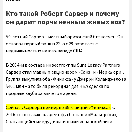
Кто такой Роберт Сарвер и почему
он дарит подчиненным живых коз?
59-летний Сарвер – местный аризонский бизнесмен. Он
основал первый банк в 23, а с 29 работает с
недвижимостью на юго-западе США.
В 2004-м в составе инвестгруппы Suns Legacy Partners
Сарвер стал главным акционером «Санз» и «Меркьюри».
Группа выкупила оба «Финикса» у Джерри Коланджело за
$401 млн – это была рекордная для НБА сделка по
продаже клуба за вычетом арены.
Сейчас у Сарвера примерно 35% акций «Финикса».
С
2016-го он также владеет футбольной «Мальоркой»,
болтающейся между дивизионами испанской лиги.