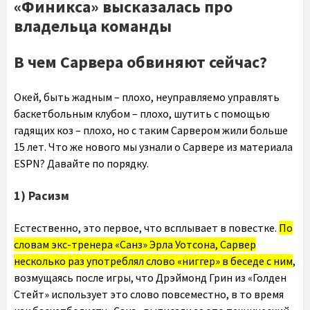
«Финикса» высказалась про
владельца команды
В чем Сарвера обвиняют сейчас?
Окей, быть жадным – плохо, неуправляемо управлять
баскетбольным клубом – плохо, шутить с помощью
гадящих коз – плохо, но с таким Сарвером жили больше
15 лет. Что же нового мы узнали о Сарвере из материала
ESPN? Давайте по порядку.
1) Расизм
Естественно, это первое, что всплывает в повестке.
По
словам экс-тренера «Санз» Эрла Уотсона, Сарвер
несколько раз употреблял слово «ниггер» в беседе с ним
,
возмущаясь после игры, что Дрэймонд Грин из «Голден
Стейт» использует это слово повсеместно, в то время