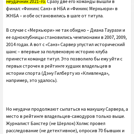
неудачник 2021-го.
Сразу две его команды вышли в
финал: «Финикс Санз» в НБА и «Финикс Меркьюри» в
ЖНБА – и обе остановились в шаге от титула.
В случае с «Меркьюри» не так обидно – Диана Таурази и
ее одноклубницы становились чемпионами в 2007, 2009,
2014 годах. А вот с «Санз» Сарвер упустил исторический
шанс – впервые за полувековую историю клуба
принести команде титул. Это позволило бы ему уйти с
первых строчек в рейтинге худших владельцев в
истории спорта (Дэну Гилберту из «Кливленда»,
например, это удалось).
Но неудачи продолжают сыпаться на макушку Сарвера, а
место в рейтинге владельцев-самодуров только выше.
Журналист Бакстер (не Шерлок) Холмс провел
расследование (не детективное), опросив 70 бывших и