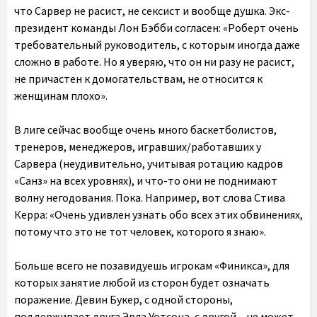
что Сарвер не расист, не сексист и вообще душка. Экс-
президент команды Лон Бэбби согласен: «Роберт очень
требовательный руководитель, с которым иногда даже
сложно в работе. Но я уверяю, что он ни разу не расист,
не причастен к домогательствам, не относится к
женщинам плохо».
В лиге сейчас вообще очень много баскетболистов,
тренеров, менеджеров, игравших/работавших у
Сарвера (неудивительно, учитывая ротацию кадров
«Санз» на всех уровнях), и что-то они не поднимают
волну негодования. Пока. Например, вот слова Стива
Керра: «Очень удивлен узнать обо всех этих обвинениях,
потому что это не тот человек, которого я знаю».
Больше всего не позавидуешь игрокам «Финикса», для
которых занятие любой из сторон будет означать
поражение. Девин Букер, с одной стороны,
поддерживает друга Эрла Уотсона, с другой – не может