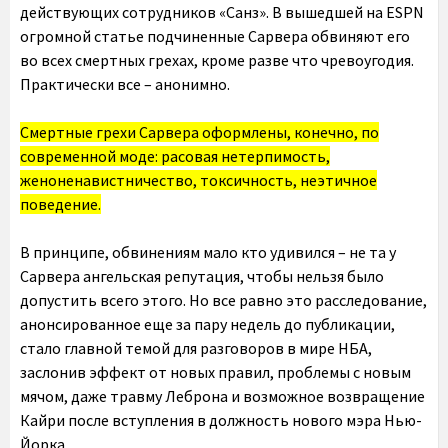
действующих сотрудников «Санз». В вышедшей на ESPN
огромной статье подчиненные Сарвера обвиняют его
во всех смертных грехах, кроме разве что чревоугодия.
Практически все – анонимно.
Смертные грехи Сарвера оформлены, конечно, по
современной моде: расовая нетерпимость,
женоненавистничество, токсичность, неэтичное
поведение.
В принципе, обвинениям мало кто удивился – не та у
Сарвера ангельская репутация, чтобы нельзя было
допустить всего этого. Но все равно это расследование,
анонсированное еще за пару недель до публикации,
стало главной темой для разговоров в мире НБА,
заслонив эффект от новых правил, проблемы с новым
мячом, даже травму Леброна и возможное возвращение
Кайри после вступления в должность нового мэра Нью-
Йорка.