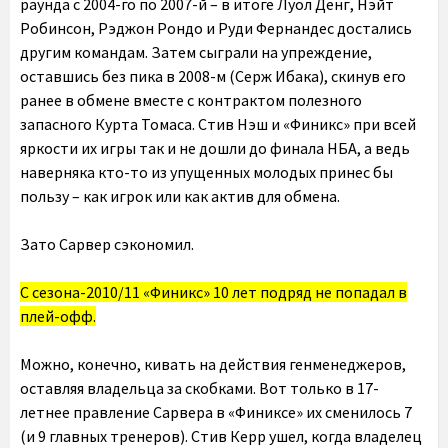
раунда с 2004-го по 2007-й – в итоге Луол Денг, Нэйт
Робинсон, Рэджон Рондо и Руди Фернандес достались
другим командам. Затем сыграли на упреждение,
оставшись без пика в 2008-м (Серж Ибака), скинув его
ранее в обмене вместе с контрактом полезного
запасного Курта Томаса. Стив Нэш и «Финикс» при всей
яркости их игры так и не дошли до финала НБА, а ведь
наверняка кто-то из упущенных молодых принес бы
пользу – как игрок или как актив для обмена.
Зато Сарвер сэкономил.
С сезона-2010/11 «Финикс» 10 лет подряд не попадал в
плей-офф.
Можно, конечно, кивать на действия генменеджеров,
оставляя владельца за скобками. Вот только в 17-
летнее правление Сарвера в «Финиксе» их сменилось 7
(и 9 главных тренеров). Стив Керр ушел, когда владелец