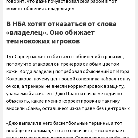
говорит, что даже почувствовал себя рабом в тот
момент общения с владельцем.
В НБА хотят отказаться от слова
«владелец». Оно обижает
темнокожих игроков
Тут Сарвер может отбиться от обвинений в расизме,
потому что атаковал он тренеров с любым цветом
кожи. Когда владелец потребовал объяснений от Игора
Кокошкова, почему центровой соперника набрал тонну
очков, а тренеры не внесли корректировок в защиту,
уважаемый ассистент Джо Пранти начал методично
объяснять, какие именно корректировки в тактику
вносили «Санз», оставшиеся из-за травм без центровых.
«Джо выпалил в него баскетбольные термины, а тот
вообще не понимал, что это означает», – вспоминает
один из участников разговора. Сарвер просто выбежал