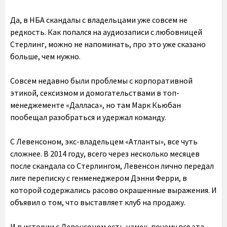
Да, в НБА скандалы с владельцами уже совсем не
редкость. Как попался на аудиозаписи с любовницей
Стерлинг, можно не напоминать, про это уже сказано
больше, чем нужно.
Совсем недавно были проблемы с корпоративной
этикой, сексизмом и домогательствами в топ-
менеджементе «Далласа», но там Марк Кьюбан
пообещал разобраться и удержал команду.
С Левенсоном, экс-владельцем «Атланты», все чуть
сложнее. В 2014 году, всего через несколько месяцев
после скандала со Стерлингом, Левенсон лично передал
лиге переписку с генменеджером Дэнни Ферри, в
которой содержались расово окрашенные выражения. И
объявил о том, что выставляет клуб на продажу.
И в истории с Левенсоном есть намек, почему вся эта