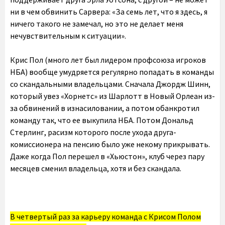
ни в чем обвинить Сарвера: «За семь лет, что я здесь, я
ничего такого не замечал, но это не делает меня
нечувствительным к ситуации».
Крис Пол (много лет был лидером профсоюза игроков
НБА) вообще умудряется регулярно попадать в команды
со скандальными владельцами. Сначала Джордж Шинн,
который увез «Хорнетс» из Шарлотт в Новый Орлеан из-
за обвинений в изнасиловании, а потом обанкротил
команду так, что ее выкупила НБА. Потом Дональд
Стерлинг, расизм которого после ухода друга-
комиссионера на пенсию было уже некому прикрывать.
Даже когда Пол перешел в «Хьюстон», клуб через пару
месяцев сменил владельца, хотя и без скандала.
В четвертый раз за карьеру команда с Крисом Полом