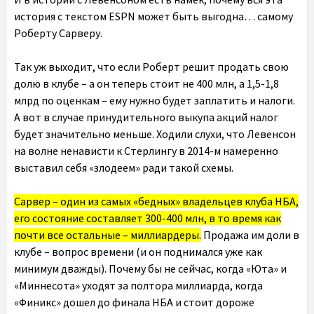
история с текстом ESPN может быть выгодна… самому
Роберту Сарверу.
Так уж выходит, что если Роберт решит продать свою
долю в клубе – а он теперь стоит не 400 млн, а 1,5-1,8
млрд по оценкам – ему нужно будет заплатить и налоги.
А вот в случае принудительного выкупа акций налог
будет значительно меньше. Ходили слухи, что Левенсон
на волне ненависти к Стерлингу в 2014-м намеренно
выставил себя «злодеем» ради такой схемы.
Сарвер – один из самых «бедных» владельцев клуба НБА,
его состояние составляет 300-400 млн, в то время как
почти все остальные – миллиардеры.
Продажа им доли в
клубе – вопрос времени (и он поднимался уже как
минимум дважды). Почему бы не сейчас, когда «Юта» и
«Миннесота» уходят за полтора миллиарда, когда
«Финикс» дошел до финала НБА и стоит дороже