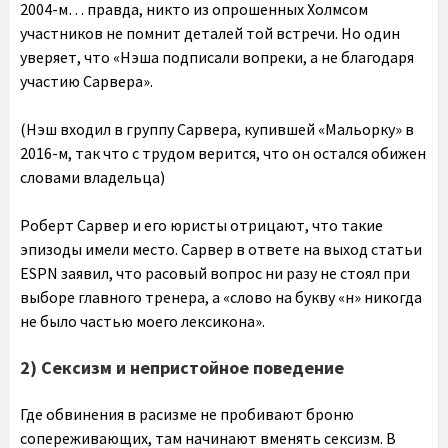
2004-м… правда, никто из опрошенных Холмсом
участников не помнит деталей той встречи. Но один
уверяет, что «Нэша подписали вопреки, а не благодаря
участию Сарвера».
(Нэш входил в группу Сарвера, купившей «Мальорку» в
2016-м, так что с трудом верится, что он остался обижен
словами владельца)
Роберт Сарвер и его юристы отрицают, что такие
эпизоды имели место. Сарвер в ответе на выход статьи
ESPN заявил, что расовый вопрос ни разу не стоял при
выборе главного тренера, а «слово на букву «н» никогда
не было частью моего лексикона».
2) Сексизм и непристойное поведение
Где обвинения в расизме не пробивают броню
сопереживающих, там начинают вменять сексизм. В