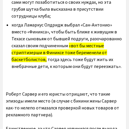
сами могут позаботиться о своих нуждах, но эта
грубая шутка была высказана в присутствии
сотрудницы клуба;
когда Ламаркус Олдридж выбрал «Сан-Антонио»
вместо «Финикса», чтобы быть ближе к живущим в
Техасе сыновьям от бывшей подруги, разочарованно
сказал своим подчиненным
«вот бы местные
стриптизерши в Финиксе тоже беременели от
баскетболистов,
тогда здесь тоже будут жить их
внебрачные дети, к которым они будут переезжать».
Роберт Сарвер и его юристы отрицают, что такие
эпизоды имели место (в случае с бикини жены Сарвер
как-то нелепо отмазался проверкой новых товаров от
рекламного партнера).
Единственное, за что Сарвер извинился после выхода