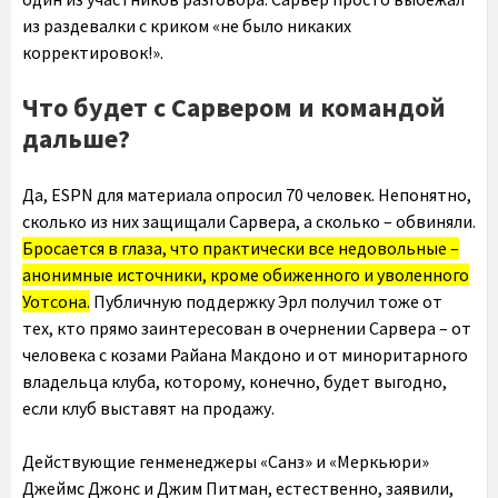
из раздевалки с криком «не было никаких
корректировок!».
Что будет с Сарвером и командой
дальше?
Да, ESPN для материала опросил 70 человек. Непонятно,
сколько из них защищали Сарвера, а сколько – обвиняли.
Бросается в глаза, что практически все недовольные –
анонимные источники, кроме обиженного и уволенного
Уотсона.
Публичную поддержку Эрл получил тоже от
тех, кто прямо заинтересован в очернении Сарвера – от
человека с козами Райана Макдоно и от миноритарного
владельца клуба, которому, конечно, будет выгодно,
если клуб выставят на продажу.
Действующие генменеджеры «Санз» и «Меркьюри»
Джеймс Джонс и Джим Питман, естественно, заявили,