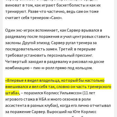
виноват в том, как играют баскетболисты и как их
тренируют. Разве что частично, ведь сам он тоже
считает себя тренером «Санз».
Один экс-игрок вспоминает, как Сарвер врывался в
раздевалку после поражения и учил центровых ставить
заслоны. Другой эпизод: Сарвер ругал тренера за
последовательность замен. Третий: в перерыве
требовал установить персональный прессинг.
Четвертый: заходил в раздевалку и рисовал на доске
комбинацию – пик-н-ролл прямо под кольцом.
«Впервые я видел владельца, который бы настолько
вмешивался и вел себя так, словно он часть тренерского
штаба»
, – поразился Корлисс Уильямссон (11 лет
игрового стажа в НБА и много сезонов в роли
ассистента в разных клубах), когда его лично отчитывал
за поражение Сарвер. Выросший на Юге Корлисс