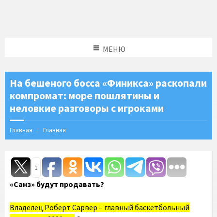
МЕНЮ
На бешеного босса «Финикса» раскопали
компромат: море пошлятины и
неловкие разговоры с игроками
Главная
Главная
1
«Санз» будут продавать?
Владелец Роберт Сарвер – главный баскетбольный