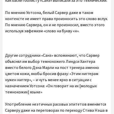
как баскетболисту «Санз» выписали за это технический.
По мнению Уотсона, белый Сарвер даже в таком
контексте не имеет права произносить это слово вслух.
По мнению Сарвера, он и не произносил, вместо этого
используя эвфемизм «слово на букву «н».
Другие сотрудники «Санз» вспоминают, что Сарвер
объяснял им выбор темнокожего Линдси Хантера
вместо белого Дэна Марли на пост тренера именно
цветом кожи, якобы бросив фразу: «Этим ниггерам
нужен ниггер», – и чуть менее ярко в ситуации с
назначением Уотсона: «Он говорит на их [молодых
темнокожих] языке»
Употребление неэтичных расовых эпитетов вменяется
Сарверу даже на переговорах по переходу Стива Нэша в