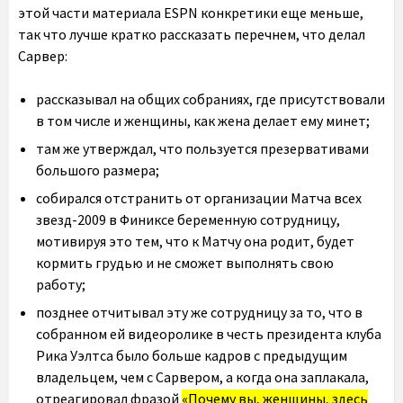
этой части материала ESPN конкретики еще меньше,
так что лучше кратко рассказать перечнем, что делал
Сарвер:
рассказывал на общих собраниях, где присутствовали
в том числе и женщины, как жена делает ему минет;
там же утверждал, что пользуется презервативами
большого размера;
собирался отстранить от организации Матча всех
звезд-2009 в Финиксе беременную сотрудницу,
мотивируя это тем, что к Матчу она родит, будет
кормить грудью и не сможет выполнять свою
работу;
позднее отчитывал эту же сотрудницу за то, что в
собранном ей видеоролике в честь президента клуба
Рика Уэлтса было больше кадров с предыдущим
владельцем, чем с Сарвером, а когда она заплакала,
отреагировал фразой
«Почему вы, женщины, здесь