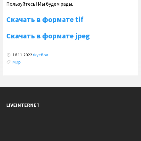
Пользуйтесь! Мы будем рады.
Скачать в формате tif
Скачать в формате jpeg
16.11.2022
Футбол
Tags:
Мир
LIVEINTERNET